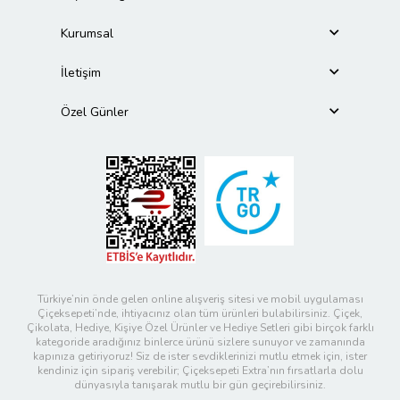
Kurumsal
İletişim
Özel Günler
Türkiye’nin önde gelen online alışveriş sitesi ve mobil uygulaması
Çiçeksepeti’nde, ihtiyacınız olan tüm ürünleri bulabilirsiniz. Çiçek,
Çikolata, Hediye, Kişiye Özel Ürünler ve Hediye Setleri gibi birçok farklı
kategoride aradığınız binlerce ürünü sizlere sunuyor ve zamanında
kapınıza getiriyoruz! Siz de ister sevdiklerinizi mutlu etmek için, ister
kendiniz için sipariş verebilir; Çiçeksepeti Extra’nın fırsatlarla dolu
dünyasıyla tanışarak mutlu bir gün geçirebilirsiniz.