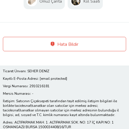
Omuz Çanta
Kol Saati
Hata Bildir
Ticaret Ünvanı: SEHER DENİZ
Kayıtlı E-Posta Adresi:
[email protected]
Vergi Numarası: 2910216181
Mersis Numarası: -
İletişim: Satıcının Çiçeksepeti tarafından teyit edilmiş iletişim bilgileri ile
birlikte tacir/esnaf/sanatkar olan satıcılar için merkez adresi;
tacir/esnaf/sanatkar olmayan satıcılar için merkez adresinin bulunduğu il
bilgisi, ad, soyad ve T.C. kimlik numarası kayıt altında bulunmaktadır.
Adres: ALTIPARMAK MAH. 1. ALTIPARMAK SOK. NO: 17 İÇ KAPI NO: 1
OSMANGAZİ/ BURSA 1500034408/16/TUR