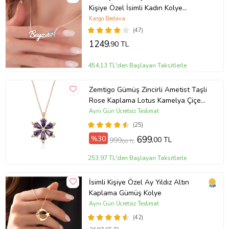
Kişiye Özel İsimli Kadın Kolye
Anneye Hediye,Sevgiliye
Kargo Bedava
Hediye,Arkadaşa Hediye,Doğum
(47)
Günü Hediyesi,Eşe Hediye
1249
,90 TL
454,13 TL'den Başlayan Taksitlerle
Zemtigo Gümüş Zincirli Ametist Taşli
Rose Kaplama Lotus Kamelya Çiçeği
Kolye
Aynı Gün Ücretsiz Teslimat
(25)
%30
699
,00 TL
999
,00 TL
253,97 TL'den Başlayan Taksitlerle
İsimli Kişiye Özel Ay Yıldız Altın
Kaplama Gümüş Kolye
Aynı Gün Ücretsiz Teslimat
(42)