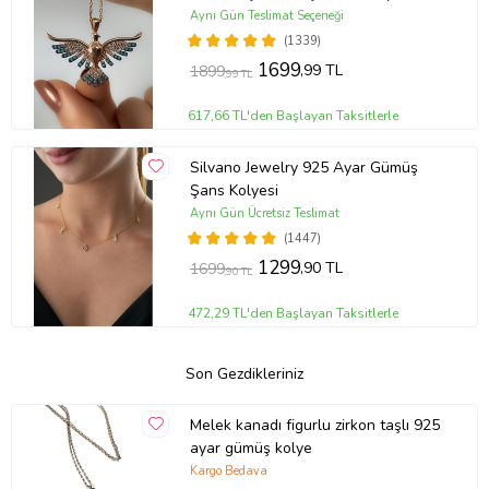
MAVİ
Aynı Gün Teslimat Seçeneği
(1339)
1699
,99 TL
1899
,99 TL
617,66 TL'den Başlayan Taksitlerle
Silvano Jewelry 925 Ayar Gümüş
Şans Kolyesi
Aynı Gün Ücretsiz Teslimat
(1447)
1299
,90 TL
1699
,90 TL
472,29 TL'den Başlayan Taksitlerle
Son Gezdikleriniz
Melek kanadı figurlu zirkon taşlı 925
ayar gümüş kolye
Kargo Bedava