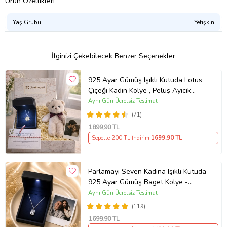
Ürün Özellikleri
Yaş Grubu
Yetişkin
İlginizi Çekebilecek Benzer Seçenekler
925 Ayar Gümüş Işıklı Kutuda Lotus
Çiçeği Kadın Kolye , Peluş Ayıcık
Anahtarlık Marteniçka Bileklik,
Aynı Gün Ücretsiz Teslimat
Polaroid Fotoğraf Hediye
(71)
1899
,90 TL
Sepette 200 TL İndirim
1699
,90 TL
Parlamayı Seven Kadına Işıklı Kutuda
925 Ayar Gümüş Baget Kolye -
Kişiye Özel Fotoğraf Hediye
Aynı Gün Ücretsiz Teslimat
(119)
1699
,90 TL