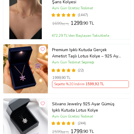
Şans Kolyesi
Aynı Gün Ücretsiz Teslimat
(1447)
1299
,90 TL
1699
,90 TL
472,29 TL'den Başlayan Taksitlerle
Premium Işıklı Kutuda Gerçek
Ametist Taşlı Lotus Kolye – 925 Ayar
Gümüş Kadın Kolye
Aynı Gün Teslimat Seçeneği
(22)
1999
,90 TL
Sepette %20 İndirim
1599
,92 TL
Silvano Jewelry 925 Ayar Gümüş
Işıklı Kutuda Lotus Kolye
Aynı Gün Ücretsiz Teslimat
(244)
1799
,90 TL
2599
,86 TL