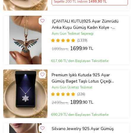
Sepette 200 TL İndirim
1499
,90 TL
(ÇANTALI KUTU)925 Ayar Zümrüdü
Anka Kuşu Gümüş Kadın Kolye -
MAVİ
Aynı Gün Teslimat Seçeneği
(1339)
1699
,99 TL
1899
,99 TL
617,66 TL'den Başlayan Taksitlerle
Premium Işıklı Kutuda 925 Ayar
Gümüş Baget Taşlı Lotus Çiçeği
Kolye
Aynı Gün Ücretsiz Teslimat
(226)
1899
,90 TL
2499
,90 TL
690,29 TL'den Başlayan Taksitlerle
Silvano Jewelry 925 Ayar Gümüş