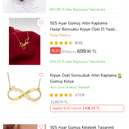
653,96 TL'den Başlayan Taksitlerle
925 Ayar Gümüş Altın Kaplama
Nazar Boncuklu Kişiye Özel El Yazılı
Kolye (Sarı)
Kargo Bedava
(800)
%20
699
,90 TL
874
,90 TL
254,29 TL'den Başlayan Taksitlerle
Kişiye Özel Sonsuzluk Altın Kaplama
Gümüş Kolye
Aynı Gün Ücretsiz Teslimat
(1519)
2166
,70 TL
Sepette %35 İndirim
1408
,35 TL
925 Ayar Gümüş Kelebek Tasarımlı