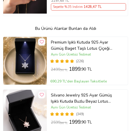
2197
,65 TL
Sepette %35 İndirim
1428
,47 TL
Bu Ürünü Alanlar Bunları da Aldı
Premium Işıklı Kutuda 925 Ayar
Gümüş Baget Taşlı Lotus Çiçeği
Kolye
Aynı Gün Ücretsiz Teslimat
(226)
1899
,90 TL
2499
,90 TL
690,29 TL'den Başlayan Taksitlerle
Silvano Jewelry 925 Ayar Gümüş
Işıklı Kutuda Buzlu Beyaz Lotus
Kolye
Aynı Gün Ücretsiz Teslimat
(349)
1999
,90 TL
2599
,86 TL