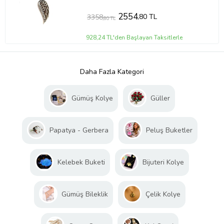
2554
,80 TL
3358
,80 TL
928,24 TL'den Başlayan Taksitlerle
Daha Fazla Kategori
Gümüş Kolye
Güller
Papatya - Gerbera
Peluş Buketler
Kelebek Buketi
Bijuteri Kolye
Gümüş Bileklik
Çelik Kolye