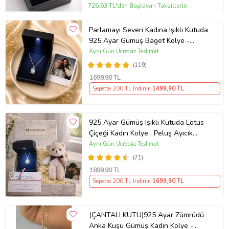
726,63 TL'den Başlayan Taksitlerle
Parlamayı Seven Kadına Işıklı Kutuda
925 Ayar Gümüş Baget Kolye -
Kişiye Özel Fotoğraf Hediye
Aynı Gün Ücretsiz Teslimat
(119)
1699
,90 TL
Sepette 200 TL İndirim
1499
,90 TL
925 Ayar Gümüş Işıklı Kutuda Lotus
Çiçeği Kadın Kolye , Peluş Ayıcık
Anahtarlık Marteniçka Bileklik,
Aynı Gün Ücretsiz Teslimat
Polaroid Fotoğraf Hediye
(71)
1899
,90 TL
Sepette 200 TL İndirim
1699
,90 TL
(ÇANTALI KUTU)925 Ayar Zümrüdü
Anka Kuşu Gümüş Kadın Kolye -