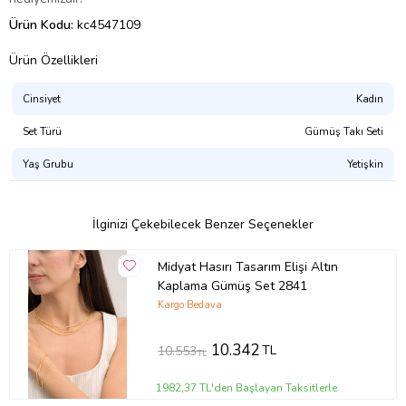
Ürün Kodu:
kc4547109
Ürün Özellikleri
Cinsiyet
Kadın
Set Türü
Gümüş Takı Seti
Yaş Grubu
Yetişkin
İlginizi Çekebilecek Benzer Seçenekler
Midyat Hasırı Tasarım Elişi Altın
Kaplama Gümüş Set 2841
Kargo Bedava
10.342
TL
10.553
TL
1982,37 TL'den Başlayan Taksitlerle