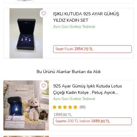
IŞIKLI KUTUDA 925 AYAR GÜMÜŞ
YILDIZ KADIN SET
Aynı Gün Ücretsiz Teslimat
Sepet Fiyatı
2954
,70 TL
Bu Ürünü Alanlar Bunları da Aldı
925 Ayar Gümüş Işıklı Kutuda Lotus
Çiçeği Kadın Kolye , Peluş Ayıcık
Anahtarlık Marteniçka Bileklik,
Aynı Gün Ücretsiz Teslimat
Polaroid Fotoğraf Hediye
(68)
1899
,90 TL
Sepette 200 TL İndirim
1699
,90 TL