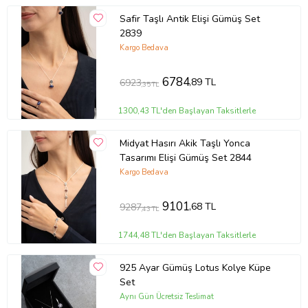
Safir Taşlı Antik Elişi Gümüş Set
2839
Kargo Bedava
6784
,89 TL
6923
,35 TL
1300,43 TL'den Başlayan Taksitlerle
Midyat Hasırı Akik Taşlı Yonca
Tasarımı Elişi Gümüş Set 2844
Kargo Bedava
9101
,68 TL
9287
,43 TL
1744,48 TL'den Başlayan Taksitlerle
925 Ayar Gümüş Lotus Kolye Küpe
Set
Aynı Gün Ücretsiz Teslimat