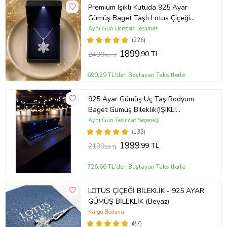
Premium Işıklı Kutuda 925 Ayar
Gümüş Baget Taşlı Lotus Çiçeği
Kolye
Aynı Gün Ücretsiz Teslimat
(226)
1899
,90 TL
2499
,90 TL
690,29 TL'den Başlayan Taksitlerle
925 Ayar Gümüş Üç Taş Rodyum
Baget Gümüş Bileklik(IŞIKLI
KUTULU)
Aynı Gün Teslimat Seçeneği
(133)
1999
,99 TL
2199
,99 TL
726,66 TL'den Başlayan Taksitlerle
LOTUS ÇİÇEĞİ BİLEKLİK - 925 AYAR
GÜMÜŞ BİLEKLİK (Beyaz)
Kargo Bedava
(87)