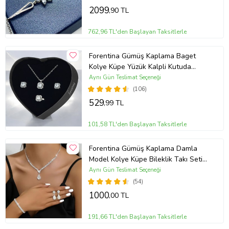
2099
,90 TL
762,96 TL'den Başlayan Taksitlerle
Forentina Gümüş Kaplama Baget
Kolye Küpe Yüzük Kalpli Kutuda
Hediye Takı Seti PS3786
Aynı Gün Teslimat Seçeneği
(106)
529
,99 TL
101,58 TL'den Başlayan Taksitlerle
Forentina Gümüş Kaplama Damla
Model Kolye Küpe Bileklik Takı Seti
PS3702
Aynı Gün Teslimat Seçeneği
(54)
1000
,00 TL
191,66 TL'den Başlayan Taksitlerle