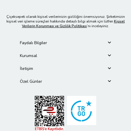
Çiçeksepeti olarak kişisel verilerinizin gizliliğini önemsiyoruz. Şirketimizin
kişisel veri işleme süreçleri hakkında detaylı bilgi almak için lütfen
Kişisel
Verilerin Korunması ve Gizlilik Politikası
’nı inceleyiniz.
Faydalı Bilgiler
Kurumsal
İletişim
Özel Günler