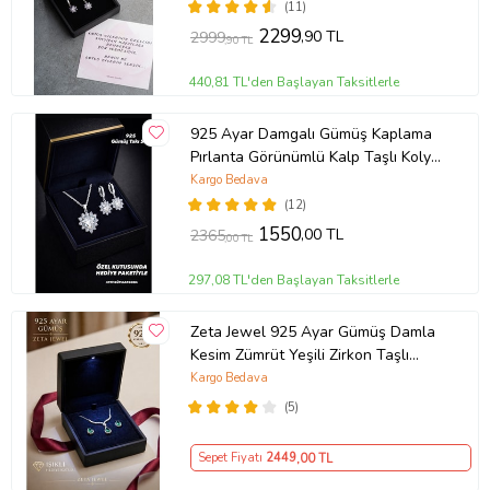
(11)
2299
,90 TL
2999
,90 TL
440,81 TL'den Başlayan Taksitlerle
925 Ayar Damgalı Gümüş Kaplama
Pırlanta Görünümlü Kalp Taşlı Kolye
Küpe Takı Seti
Kargo Bedava
(12)
1550
,00 TL
2365
,00 TL
297,08 TL'den Başlayan Taksitlerle
Zeta Jewel 925 Ayar Gümüş Damla
Kesim Zümrüt Yeşili Zirkon Taşlı
Kolye Küpe Seti LED Işıklı Lüks
Kargo Bedava
Hediye Kutulu Zarif Kadın Takı Seti
(5)
Sepet Fiyatı
2449
,00 TL