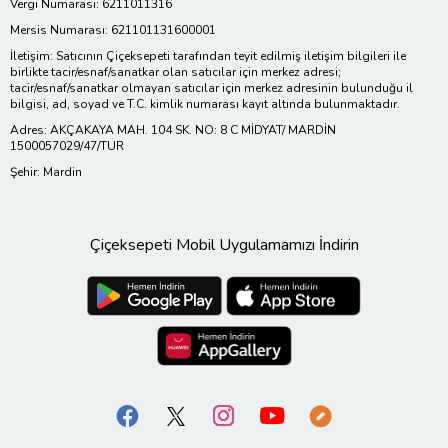
Vergi Numarası: 6211011316
Mersis Numarası: 621101131600001
İletişim: Satıcının Çiçeksepeti tarafından teyit edilmiş iletişim bilgileri ile
birlikte tacir/esnaf/sanatkar olan satıcılar için merkez adresi;
tacir/esnaf/sanatkar olmayan satıcılar için merkez adresinin bulunduğu il
bilgisi, ad, soyad ve T.C. kimlik numarası kayıt altında bulunmaktadır.
Adres: AKÇAKAYA MAH. 104 SK. NO: 8 C MİDYAT/ MARDİN
1500057029/47/TUR
Şehir: Mardin
Çiçeksepeti Mobil Uygulamamızı İndirin