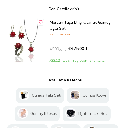
Son Gezdikleriniz
Mercan Taşlı El işi Otantik Gümüş
Üçlü Set
Kargo Bedava
3825
,00 TL
4500
,00 TL
733,12 TL'den Başlayan Taksitlerle
Daha Fazla Kategori
Gümüş Takı Seti
Gümüş Kolye
Gümüş Bileklik
Bijuteri Takı Seti