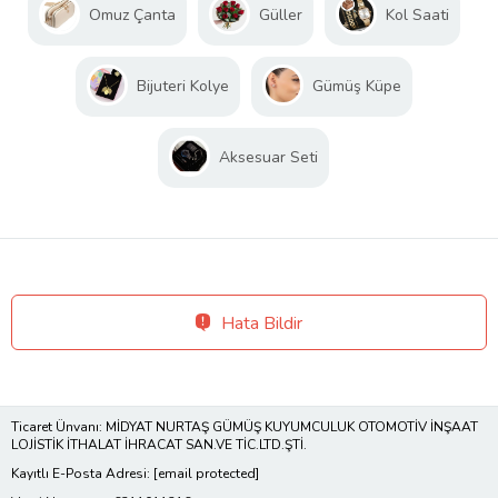
Omuz Çanta
Güller
Kol Saati
Bijuteri Kolye
Gümüş Küpe
Aksesuar Seti
Hata Bildir
Ticaret Ünvanı: MİDYAT NURTAŞ GÜMÜŞ KUYUMCULUK OTOMOTİV İNŞAAT
LOJİSTİK İTHALAT İHRACAT SAN.VE TİC.LTD.ŞTİ.
Kayıtlı E-Posta Adresi:
[email protected]