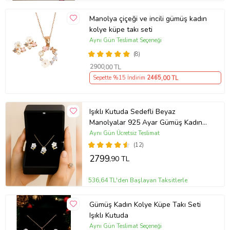
Manolya çiçeği ve incili gümüş kadın
kolye küpe takı seti
Aynı Gün Teslimat Seçeneği
(8)
2900
,00 TL
Sepette %15 İndirim
2465
,00 TL
Işıklı Kutuda Sedefli Beyaz
Manolyalar 925 Ayar Gümüş Kadın
Kolye Küpe Takı Seti
Aynı Gün Ücretsiz Teslimat
(12)
2799
,90 TL
536,64 TL'den Başlayan Taksitlerle
Gümüş Kadın Kolye Küpe Takı Seti
Işıklı Kutuda
Aynı Gün Teslimat Seçeneği