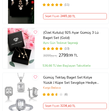
(11)
Sepet Fiyatı
2465
,00 TL
(Özel Kutulu) 925 Ayar Gümüş 3 Lü
Baget Set (Gold)
Aynı Gün Teslimat Seçeneği
(10)
2799
,99 TL
3099
,99 TL
536,66 TL'den Başlayan Taksitlerle
Gümüş Tektaş Baget Set Kolye
Yüzük J Küpe Set Sevgiliye Hediye
wss12
Kargo Bedava
(6)
Sepet Fiyatı
3236
,40 TL