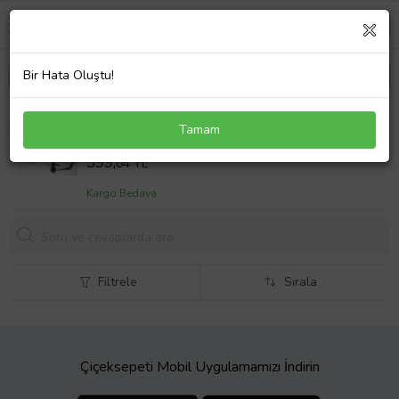
Bir Hata Oluştu!
MERCEDES 0009911495 MARŞPİYEL KLİPSİ
Tamam
TUTUCU (10 Adet)
Sepet Fiyatı
399,
04 TL
Kargo Bedava
Filtrele
Sırala
Çiçeksepeti Mobil Uygulamamızı İndirin