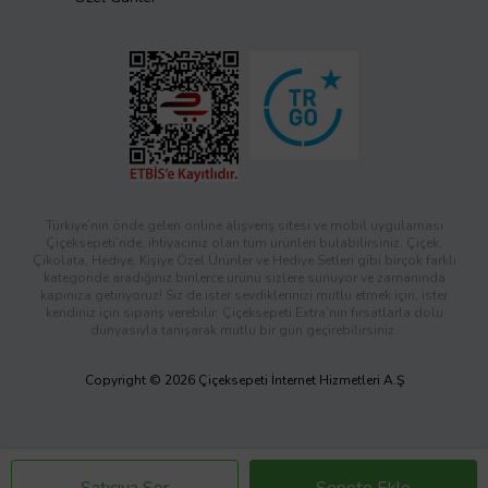
Türkiye’nin önde gelen online alışveriş sitesi ve mobil uygulaması
Çiçeksepeti’nde, ihtiyacınız olan tüm ürünleri bulabilirsiniz. Çiçek,
Çikolata, Hediye, Kişiye Özel Ürünler ve Hediye Setleri gibi birçok farklı
kategoride aradığınız binlerce ürünü sizlere sunuyor ve zamanında
kapınıza getiriyoruz! Siz de ister sevdiklerinizi mutlu etmek için, ister
kendiniz için sipariş verebilir; Çiçeksepeti Extra’nın fırsatlarla dolu
dünyasıyla tanışarak mutlu bir gün geçirebilirsiniz.
Copyright © 2026 Çiçeksepeti İnternet Hizmetleri A.Ş