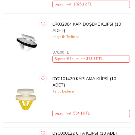
Sepet Fiyatı
1025
,12 TL
LR032984 KAPI DÖŞEME KLİPSİ (10
ADET)
Kargo ile Teslimat
376
,00 TL
Sepette %14 İndirim
323
,36 TL
DYC101420 KAPLAMA KLİPSİ (10
ADET)
Kargo Bedava
Sepet Fiyatı
564
,16 TL
DYC000122 ÇITA KLİPSİ (10 ADET)