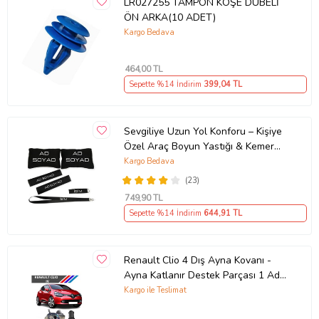
LR027255 TAMPON KÖŞE DUBELİ
ÖN ARKA(10 ADET)
Kargo Bedava
464
,00 TL
Sepette %14 İndirim
399
,04 TL
Sevgiliye Uzun Yol Konforu – Kişiye
Özel Araç Boyun Yastığı & Kemer
Pedi Hediye Seti
Kargo Bedava
(23)
749
,90 TL
Sepette %14 İndirim
644
,91 TL
Renault Clio 4 Dış Ayna Kovanı -
Ayna Katlanır Destek Parçası 1 Adet
490307706 M3625
Kargo ile Teslimat