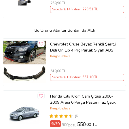
259
,90 TL
Sepette %14 İndirim
223
,51 TL
Bu Ürünü Alanlar Bunları da Aldı
Chevrolet Cruze Beyaz Renkli Şeritli
Dilli Ön Lip 4 Prç Parlak Siyah ABS
Kargo Bedava
619
,00 TL
Sepette %10 İndirim
557
,10 TL
Honda City Krom Cam Çıtası 2006-
2009 Arası 6 Parça Paslanmaz Çelik
Kargo Bedava
(6)
%39
550
,00 TL
900
,00 TL