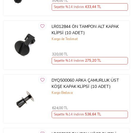
504
,00 TL
Sepette %14 İndirim
433
,44 TL
LR012844 ÖN TAMPON ALT KAPAK
KLİPSİ (10 ADET)
Kargo ile Teslimat
320
,00 TL
Sepette %14 İndirim
275
,20 TL
DYQ500060 ARKA ÇAMURLUK ÜST
KÖŞE KAPAK KLİPSİ (10 ADET)
Kargo Bedava
624
,00 TL
Sepette %14 İndirim
536
,64 TL