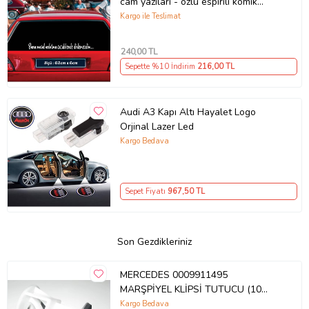
cam yazıları - özlü espirili komik
türkçe koyan sözler
Kargo ile Teslimat
240
,00 TL
Sepette %10 İndirim
216
,00 TL
Audi A3 Kapı Altı Hayalet Logo
Orjinal Lazer Led
Kargo Bedava
Sepet Fiyatı
967
,50 TL
Son Gezdikleriniz
MERCEDES 0009911495
MARŞPİYEL KLİPSİ TUTUCU (10
Adet)
Kargo Bedava