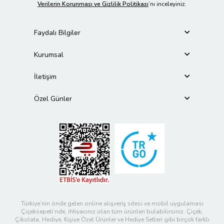
Verilerin Korunması ve Gizlilik Politikası
’nı inceleyiniz.
Faydalı Bilgiler
Kurumsal
İletişim
Özel Günler
Türkiye’nin önde gelen online alışveriş sitesi ve mobil uygulaması
Çiçeksepeti’nde, ihtiyacınız olan tüm ürünleri bulabilirsiniz. Çiçek,
Çikolata, Hediye, Kişiye Özel Ürünler ve Hediye Setleri gibi birçok farklı