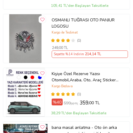
105,41 TL'den Başlayan Taksitlerle
OSMANLI TUĞRASI OTO PANJUR
LOGOSU
Kargo ile Teslimat
(1)
249
,00 TL
Sepette %14 İndirim
214
,14 TL
Kişiye Özel Rezerve Yazısı
Otomobil,Araba, Oto, Araç Sticker
(Parlak Beyaz)
Kargo Bedava
(1)
%40
359
,00 TL
599
,00 TL
38,29 TL'den Başlayan Taksitlerle
bana masal anlatma - Oto ön arka