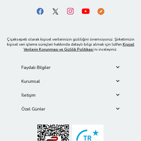
Çiçeksepeti olarak kişisel verilerinizin gizliliğini önemsiyoruz. Şirketimizin
kişisel veri işleme süreçleri hakkında detaylı bilgi almak için lütfen
Kişisel
Verilerin Korunması ve Gizlilik Politikası
’nı inceleyiniz.
Faydalı Bilgiler
Kurumsal
İletişim
Özel Günler