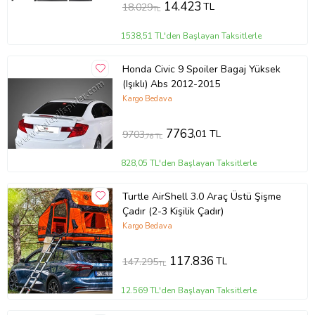
14.423
TL
18.029
TL
1538,51 TL'den Başlayan Taksitlerle
Honda Civic 9 Spoiler Bagaj Yüksek
(Işıklı) Abs 2012-2015
Kargo Bedava
7763
,01 TL
9703
,76 TL
828,05 TL'den Başlayan Taksitlerle
Turtle AirShell 3.0 Araç Üstü Şişme
Çadır (2-3 Kişilik Çadır)
Kargo Bedava
117.836
TL
147.295
TL
12.569 TL'den Başlayan Taksitlerle