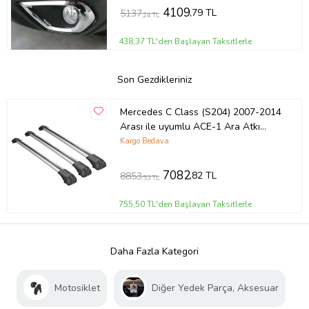
4109
,79 TL
5137
,24 TL
438,37 TL'den Başlayan Taksitlerle
Son Gezdikleriniz
Mercedes C Class (S204) 2007-2014
Arası ile uyumlu ACE-1 Ara Atkı
Tavan Barı GRİ 3 ADET BAR
Kargo Bedava
7082
,82 TL
8853
,53 TL
755,50 TL'den Başlayan Taksitlerle
Daha Fazla Kategori
Motosiklet
Diğer Yedek Parça, Aksesuar