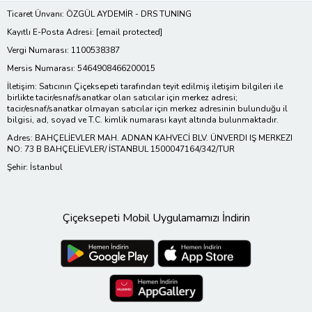
Ticaret Ünvanı: ÖZGÜL AYDEMİR - DRS TUNING
Kayıtlı E-Posta Adresi:
[email protected]
Vergi Numarası: 1100538387
Mersis Numarası: 5464908466200015
İletişim: Satıcının Çiçeksepeti tarafından teyit edilmiş iletişim bilgileri ile
birlikte tacir/esnaf/sanatkar olan satıcılar için merkez adresi;
tacir/esnaf/sanatkar olmayan satıcılar için merkez adresinin bulunduğu il
bilgisi, ad, soyad ve T.C. kimlik numarası kayıt altında bulunmaktadır.
Adres: BAHÇELİEVLER MAH. ADNAN KAHVECİ BLV. ÜNVERDI IŞ MERKEZI
NO: 73 B BAHÇELİEVLER/ İSTANBUL 1500047164/342/TUR
Şehir: İstanbul
Çiçeksepeti Mobil Uygulamamızı İndirin