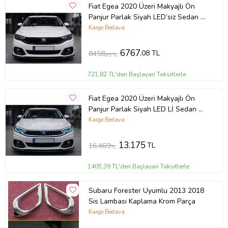
Fiat Egea 2020 Üzeri Makyajlı Ön
Panjur Parlak Siyah LED’siz Sedan &
HB Uyumlu
Kargo Bedava
6767
,08 TL
8458
,85 TL
721,82 TL'den Başlayan Taksitlerle
Fiat Egea 2020 Üzeri Makyajlı Ön
Panjur Parlak Siyah LED Lİ Sedan &
HB Uyumlu
Kargo Bedava
13.175
TL
16.469
TL
1405,39 TL'den Başlayan Taksitlerle
Subaru Forester Uyumlu 2013 2018
Sis Lambası Kaplama Krom Parça
Kargo Bedava