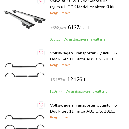
Volvo XC90 2015 ve Sonrası ile
uyumlu HOOK Model Anahtar Kilitli
Ara Atkı Tavan Barı GRİ
Kargo Bedava
6127
,12 TL
7658
,90 TL
653,55 TL'den Başlayan Taksitlerle
Volkswagen Transporter Uyumlu T6
Dodik Set 11 Parça ABS K.Ş. 2010
2014 Model Aras
Kargo Bedava
12.126
TL
15.157
TL
1293,44 TL'den Başlayan Taksitlerle
Volkswagen Transporter Uyumlu T6
Dodik Set 11 Parça ABS U.Ş. 2010
2014 Model Arası
Kargo Bedava