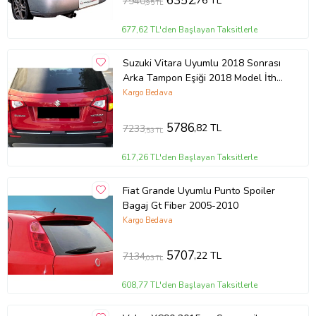
6352
,76 TL
7940
,95 TL
677,62 TL'den Başlayan Taksitlerle
Suzuki Vitara Uyumlu 2018 Sonrası
Arka Tampon Eşiği 2018 Model İthal
Üründür
Kargo Bedava
5786
,82 TL
7233
,53 TL
617,26 TL'den Başlayan Taksitlerle
Fiat Grande Uyumlu Punto Spoiler
Bagaj Gt Fiber 2005-2010
Kargo Bedava
5707
,22 TL
7134
,03 TL
608,77 TL'den Başlayan Taksitlerle