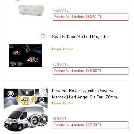
442
,80 TL
Sepette %14 İndirim
380
,81 TL
Seat Fr Kapı Altı Led Projektör
Kargo Bedava
750
,00 TL
Sepette %14 İndirim
645
,00 TL
Peugeot Boxer Uyumlu, Universal
Mercekli Led Angel Sis Farı, 76mm
Beyaz Renk
Kargo Bedava
839
,99 TL
Sepette %14 İndirim
722
,39 TL