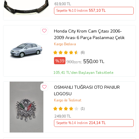
619
,00 TL
Sepette %10 İndirim
557
,10 TL
Honda City Krom Cam Çıtası 2006-
2009 Arası 6 Parça Paslanmaz Çelik
Kargo Bedava
(6)
%39
550
,00 TL
900
,00 TL
105,41 TL'den Başlayan Taksitlerle
OSMANLI TUĞRASI OTO PANJUR
LOGOSU
Kargo ile Teslimat
(1)
249
,00 TL
Sepette %14 İndirim
214
,14 TL