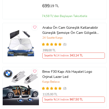
699
,19 TL
74,58 TL'den Başlayan Taksitlerle
Araba Ön Cam Güneşlik Katlanabilir
Güneşlik Şemsiye Ön Cam Gölgelik
ESNEK (Sarı)
24 Saatte Kargo
(1)
399
,00 TL
Sepette %14 İndirim
343
,14 TL
Bmw F30 Kapı Altı Hayalet Logo
Orjinal Lazer Led
Kargo Bedava
(2)
1125
,00 TL
Sepette %14 İndirim
967
,50 TL