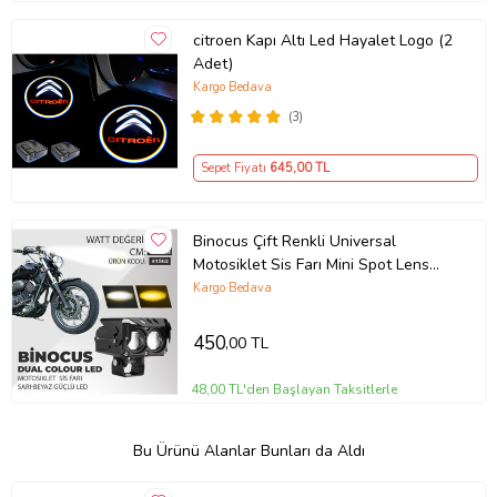
citroen Kapı Altı Led Hayalet Logo (2
Adet)
Kargo Bedava
(3)
Sepet Fiyatı
645
,00 TL
Binocus Çift Renkli Universal
Motosiklet Sis Farı Mini Spot Lens
Led Far
Kargo Bedava
450
,00 TL
48,00 TL'den Başlayan Taksitlerle
Bu Ürünü Alanlar Bunları da Aldı