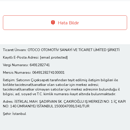
Hata Bildir
Ticaret Ünvanı: OTOCO OTOMOTİV SANAYİ VE TİCARET LİMİTED ŞİRKETİ
Kayıtlı E-Posta Adresi:
[email protected]
Vergi Numarası: 6491282741
Mersis Numarası: 0649128274100001
İletişim: Satıcının Çiçeksepeti tarafından teyit edilmiş iletişim bilgileri ile
birlikte tacir/esnaf/sanatkar olan satıcılar için merkez adresi;
tacir/esnaf/sanatkar olmayan satıcılar için merkez adresinin bulunduğu il
bilgisi, ad, soyad ve T.C. kimlik numarası kayıt altında bulunmaktadır.
Adres: İSTİKLAL MAH. ŞADIRVAN SK. ÇAKIROĞLU IŞ MERKEZI NO: 1 İÇ KAPI
NO: 140 ÜMRANİYE/ İSTANBUL 1500047091/341/TUR
Şehir: İstanbul