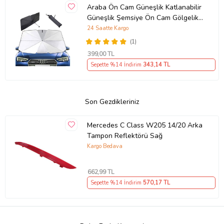
Araba Ön Cam Güneşlik Katlanabilir
Güneşlik Şemsiye Ön Cam Gölgelik
ESNEK (Sarı)
24 Saatte Kargo
(1)
399
,00 TL
Sepette %14 İndirim
343
,14 TL
Son Gezdikleriniz
Mercedes C Class W205 14/20 Arka
Tampon Reflektörü Sağ
Kargo Bedava
662
,99 TL
Sepette %14 İndirim
570
,17 TL