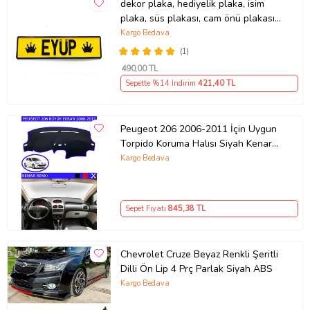
dekor plaka, hediyelik plaka, isim
plaka, süs plakası, cam önü plakası,
tırcı plakası (Sarı-Siyah)
Kargo Bedava
(1)
490
,00 TL
Sepette %14 İndirim
421
,40 TL
Peugeot 206 2006-2011 İçin Uygun
Torpido Koruma Halısı Siyah Kenar
Renk Mavi
Kargo Bedava
Sepet Fiyatı
845
,38 TL
Chevrolet Cruze Beyaz Renkli Şeritli
Dilli Ön Lip 4 Prç Parlak Siyah ABS
Kargo Bedava