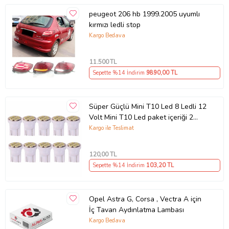
peugeot 206 hb 1999.2005 uyumlı
kırmızı ledli stop
Kargo Bedava
11.500
TL
Sepette %14 İndirim
9890
,00 TL
Süper Güçlü Mini T10 Led 8 Ledli 12
Volt Mini T10 Led paket içeriği 2
ADET (Kırmızı)
Kargo ile Teslimat
120
,00 TL
Sepette %14 İndirim
103
,20 TL
Opel Astra G, Corsa , Vectra A için
İç Tavan Aydınlatma Lambası
Kargo Bedava