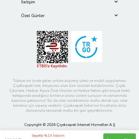
İletişim
Özel Günler
Türkiye’nin önde gelen online alışveriş sitesi ve mobil uygulaması
Çiçeksepeti’nde, ihtiyacınız olan tüm ürünleri bulabilirsiniz. Çiçek,
Çikolata, Hediye, Kişiye Özel Ürünler ve Hediye Setleri gibi birçok farklı
kategoride aradığınız binlerce ürünü sizlere sunuyor ve zamanında
kapınıza getiriyoruz! Siz de ister sevdiklerinizi mutlu etmek için, ister
kendiniz için sipariş verebilir; Çiçeksepeti Extra’nın fırsatlarla dolu
dünyasıyla tanışarak mutlu bir gün geçirebilirsiniz.
Copyright © 2026 Çiçeksepeti İnternet Hizmetleri A.Ş
Sepette %14 İndirim