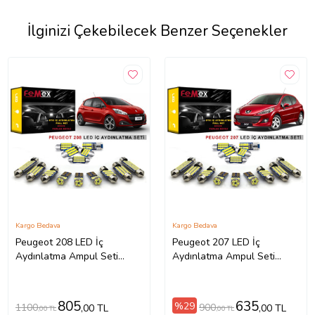
İlginizi Çekebilecek Benzer Seçenekler
Kargo Bedava
Kargo Bedava
Peugeot 208 LED İç
Peugeot 207 LED İç
Aydınlatma Ampul Seti
Aydınlatma Ampul Seti
FEMEX Parlak Beyaz
FEMEX Parlak Beyaz
805
635
%29
1100
900
,00 TL
,00 TL
,00 TL
,00 TL