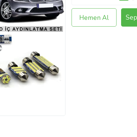
Sep
Hemen Al