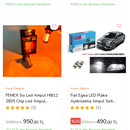
85,86 TL'den Başlayan Taksitlerle
85,86 TL'den Başlayan Taksitlerle
Kargo Bedava
Kargo Bedava
FEMEX Sis Led Ampul H8/11
Fiat Egea LED Plaka
2835 Chip Led Ampul
Aydınlatma Ampul Seti
Turuncu Ultra Parlak
FEMEX Parlak Beyaz
(2)
(1)
Mercekli
950
490
%35
1500
750
,00 TL
,00 TL
,00 TL
,00 TL
101,33 TL'den Başlayan Taksitlerle
52,26 TL'den Başlayan Taksitlerle