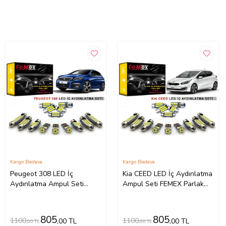
Kargo Bedava
Kargo Bedava
Peugeot 308 LED İç
Kia CEED LED İç Aydınlatma
Aydınlatma Ampul Seti
Ampul Seti FEMEX Parlak
FEMEX Parlak Beyaz
Beyaz
805
805
1100
1100
,00 TL
,00 TL
,00 TL
,00 TL