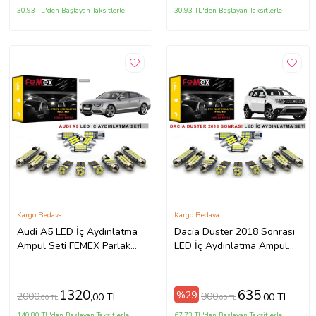
30,93 TL'den Başlayan Taksitlerle
30,93 TL'den Başlayan Taksitlerle
Kargo Bedava
Kargo Bedava
Audi A5 LED İç Aydınlatma
Dacia Duster 2018 Sonrası
Ampul Seti FEMEX Parlak
LED İç Aydınlatma Ampul
Beyaz
Seti FEMEX Parlak Beyaz
1320
635
%29
2000
900
,00 TL
,00 TL
,00 TL
,00 TL
140,80 TL'den Başlayan Taksitlerle
67,73 TL'den Başlayan Taksitlerle