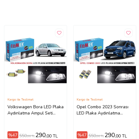
Kargo ile Teslimat
Kargo ile Teslimat
Volkswagen Bora LED Plaka
Opel Combo 2023 Sonrası
Aydınlatma Ampul Seti
LED Plaka Aydınlatma
FEMEX Parlak Beyaz
Ampul Seti FEMEX Parlak
Beyaz
290
290
%47
%47
550
550
,00 TL
,00 TL
,00 TL
,00 TL