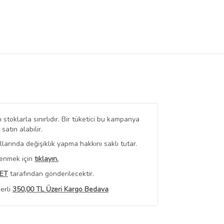
stoklarla sınırlıdır. Bir tüketici bu kampanya
tın alabilir.
arında değişiklik yapma hakkını saklı tutar.
renmek için
tıklayın.
ET
tarafından gönderilecektir.
erli
350,00 TL Üzeri Kargo Bedava
 Görüntüle
iyat bilgileri, satıcı tarafından