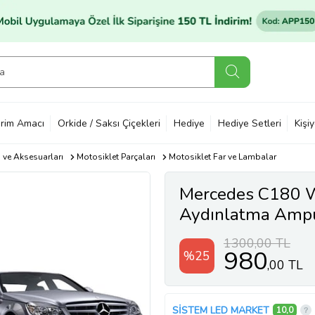
rim Amacı
Orkide / Saksı Çiçekleri
Hediye
Hediye Setleri
Kişi
ı ve Aksesuarları
Motosiklet Parçaları
Motosiklet Far ve Lambalar
Mercedes C180 W
Aydınlatma Ampu
Parlak Beyaz
1300,00 TL
980
%25
,00 TL
SİSTEM LED MARKET
10,0