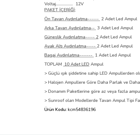
Voltaj..................
12V
PAKET İÇERİĞİ;
Ön Tavan Aydınlatma------
2 Adet Led Ampul
Arka Tavan Aydınlatma--
3 Adet Led Ampul
Güneşlik Aydınlatma----- 2
Adet Led Ampul
Ayak Altı Aydınlatma-----
2 Adet Led Ampul
Bagaj Aydınlatma-------
1 Adet Led Ampul
TOPLAM
10 Adet LED
Ampul
> Güçlü ışık şiddetine sahip LED Ampullerden ol
> Halojen Ampullere Göre Daha Parlak ve Dah
> Donanım Paketlerine göre az veya fazla ampul b
> Sunroof olan Modellerde Tavan Ampul Tipi Farklı
Ürün Kodu:
kcm54836196