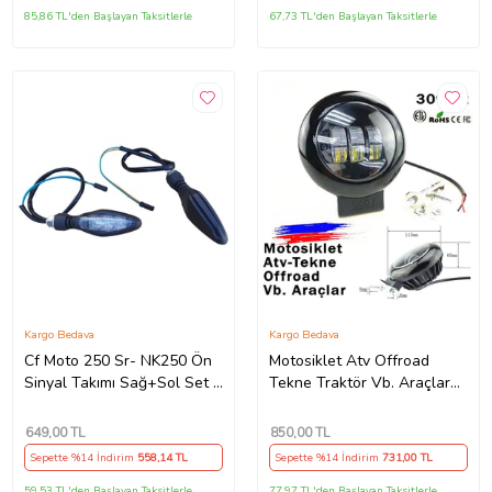
85,86 TL'den Başlayan Taksitlerle
67,73 TL'den Başlayan Taksitlerle
Kargo Bedava
Kargo Bedava
Cf Moto 250 Sr- NK250 Ön
Motosiklet Atv Offroad
Sinyal Takımı Sağ+Sol Set E
Tekne Traktör Vb. Araçlar
Belgeli Supermoto
İçin Sis Farı 1 Adet
649
,00 TL
850
,00 TL
Sepette %14 İndirim
558
,14 TL
Sepette %14 İndirim
731
,00 TL
59,53 TL'den Başlayan Taksitlerle
77,97 TL'den Başlayan Taksitlerle