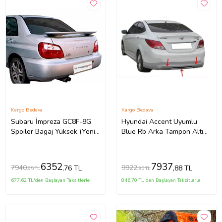
Kargo Bedava
Kargo Bedava
Subaru İmpreza GC8F-8G
Hyundai Accent Uyumlu
Spoiler Bagaj Yüksek (Yeni
Blue Rb Arka Tampon Altı
Md)(ışıklı) Fiber
Fiber 2011 Ve Sonrası
6352
7937
7940
9922
,76 TL
,88 TL
,95 TL
,35 TL
677,62 TL'den Başlayan Taksitlerle
846,70 TL'den Başlayan Taksitlerle