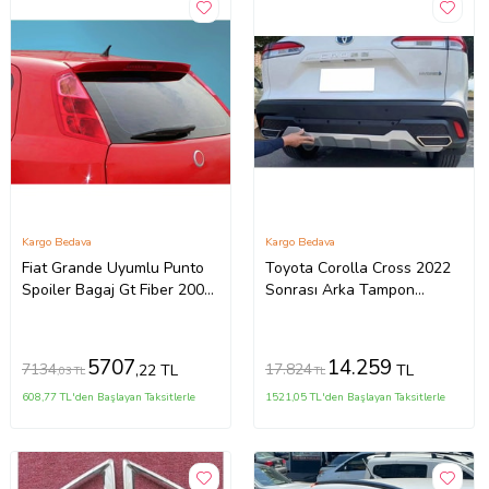
Kargo Bedava
Kargo Bedava
Fiat Grande Uyumlu Punto
Toyota Corolla Cross 2022
Spoiler Bagaj Gt Fiber 2005-
Sonrası Arka Tampon
2010
Koruma Difüzör (İthal)
5707
14.259
7134
17.824
,22 TL
TL
,03 TL
TL
608,77 TL'den Başlayan Taksitlerle
1521,05 TL'den Başlayan Taksitlerle