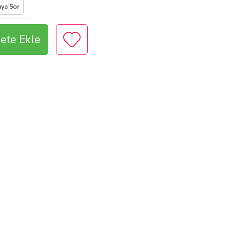
ıya Sor
ete Ekle