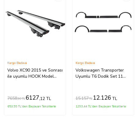
Kargo Bedava
Kargo Bedava
Volvo XC90 2015 ve Sonrası
Volkswagen Transporter
ile uyumlu HOOK Model
Uyumlu T6 Dodik Set 11
Anahtar Kilitli Ara Atkı
Parça ABS K.Ş. 2010 2014
Tavan Barı GRİ
Model Aras
6127
12.126
7658
15.157
,12 TL
TL
,90 TL
TL
653,55 TL'den Başlayan Taksitlerle
1293,44 TL'den Başlayan Taksitlerle