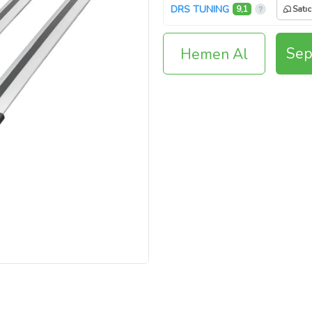
DRS TUNING
9,1
Satıc
Sep
Hemen Al