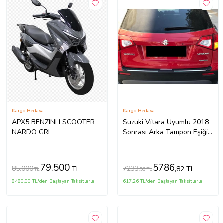
Kargo Bedava
Kargo Bedava
APX5 BENZINLI SCOOTER
Suzuki Vitara Uyumlu 2018
NARDO GRI
Sonrası Arka Tampon Eşiği
2018 Model İthal Üründür
79.500
5786
85.000
7233
TL
,82 TL
TL
,53 TL
8480,00 TL'den Başlayan Taksitlerle
617,26 TL'den Başlayan Taksitlerle