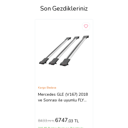
Son Gezdikleriniz
Kargo Bedava
Mercedes GLE (V167) 2018
ve Sonrası ile uyumlu FLY
Model Ara Atkı Tavan Barı
GRİ 3 ADET
6747
8433
,03 TL
,79 TL