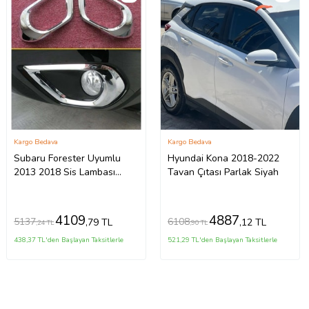
Kargo Bedava
Kargo Bedava
Subaru Forester Uyumlu
Hyundai Kona 2018-2022
2013 2018 Sis Lambası
Tavan Çıtası Parlak Siyah
Kaplama Krom Parça
4109
4887
5137
6108
,79 TL
,12 TL
,24 TL
,90 TL
438,37 TL'den Başlayan Taksitlerle
521,29 TL'den Başlayan Taksitlerle