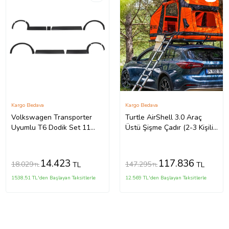
Kargo Bedava
Kargo Bedava
Volkswagen Transporter
Turtle AirShell 3.0 Araç
Uyumlu T6 Dodik Set 11
Üstü Şişme Çadır (2-3 Kişilik
Parça ABS U.Ş. 2010 2014
Çadır)
Model Arası
14.423
117.836
18.029
147.295
TL
TL
TL
TL
1538,51 TL'den Başlayan Taksitlerle
12.569 TL'den Başlayan Taksitlerle