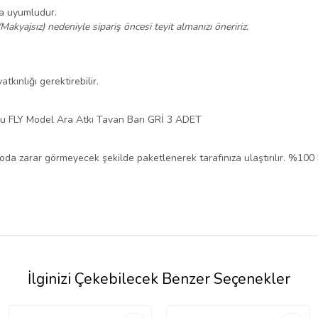
na uyumludur.
/Makyajsız) nedeniyle sipariş öncesi teyit almanızı öneririz.
tkınlığı gerektirebilir.
u FLY Model Ara Atkı Tavan Barı GRİ 3 ADET
rgoda zarar görmeyecek şekilde paketlenerek tarafınıza ulaştırılır. %100
İlginizi Çekebilecek Benzer Seçenekler