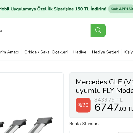
rim Amacı
Orkide / Saksı Çiçekleri
Hediye
Hediye Setleri
Kişi
Mercedes GLE (V1
uyumlu FLY Model
3 ADET
8433,79 TL
6747
%20
,03 T
Renk
: Standart