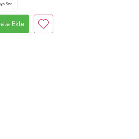
ıya Sor
ete Ekle