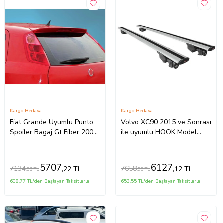
Kargo Bedava
Kargo Bedava
Fiat Grande Uyumlu Punto
Volvo XC90 2015 ve Sonrası
Spoiler Bagaj Gt Fiber 2005-
ile uyumlu HOOK Model
2010
Anahtar Kilitli Ara Atkı
Tavan Barı GRİ
5707
6127
7134
7658
,22 TL
,12 TL
,03 TL
,90 TL
608,77 TL'den Başlayan Taksitlerle
653,55 TL'den Başlayan Taksitlerle