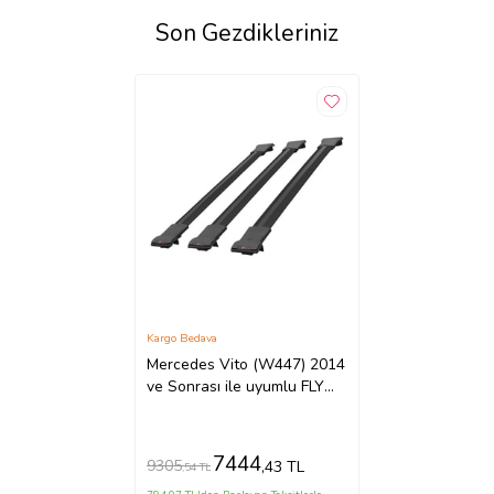
Son Gezdikleriniz
Kargo Bedava
Mercedes Vito (W447) 2014
ve Sonrası ile uyumlu FLY
Model Ara Atkı Tavan Barı
SİYAH 3 ADET BAR
7444
9305
,43 TL
,54 TL