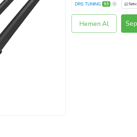
DRS TUNING
9,5
Satıc
Sep
Hemen Al