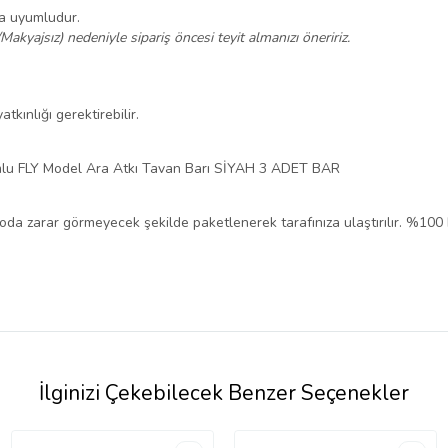
na uyumludur.
/Makyajsız) nedeniyle sipariş öncesi teyit almanızı öneririz.
tkınlığı gerektirebilir.
mlu FLY Model Ara Atkı Tavan Barı SİYAH 3 ADET BAR
rgoda zarar görmeyecek şekilde paketlenerek tarafınıza ulaştırılır. %100
İlginizi Çekebilecek Benzer Seçenekler