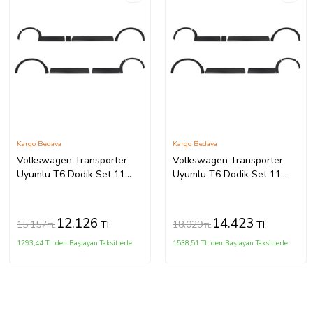
Kargo Bedava
Kargo Bedava
Volkswagen Transporter
Volkswagen Transporter
Uyumlu T6 Dodik Set 11
Uyumlu T6 Dodik Set 11
Parça ABS K.Ş. 2010 2014
Parça ABS U.Ş. 2010 2014
Model Aras
Model Arası
12.126
14.423
15.157
18.029
TL
TL
TL
TL
1293,44 TL'den Başlayan Taksitlerle
1538,51 TL'den Başlayan Taksitlerle