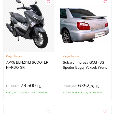
Kargo Bedava
Kargo Bedava
APX5 BENZINLI SCOOTER
Subaru İmpreza GC8F-8G
NARDO GRI
Spoiler Bagaj Yüksek (Yeni
Md)(ışıklı) Fiber
79.500
6352
85.000
7940
TL
,76 TL
TL
,95 TL
8480,00 TL'den Başlayan Taksitlerle
677,62 TL'den Başlayan Taksitlerle