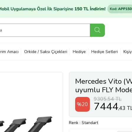
rim Amacı
Orkide / Saksı Çiçekleri
Hediye
Hediye Setleri
Kişi
Mercedes Vito (W
uyumlu FLY Model
SİYAH 3 ADET 
9305,54 TL
7444
%20
,43 T
Renk
: Standart