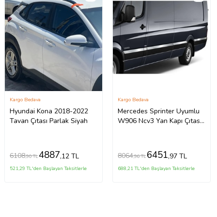
Kargo Bedava
Kargo Bedava
Hyundai Kona 2018-2022
Mercedes Sprinter Uyumlu
Tavan Çıtası Parlak Siyah
W906 Ncv3 Yan Kapı Çıtası
10 Parça Krom (Extra Uzun)
2006 Ve Sonrası
4887
6451
6108
8064
,12 TL
,97 TL
,90 TL
,96 TL
521,29 TL'den Başlayan Taksitlerle
688,21 TL'den Başlayan Taksitlerle