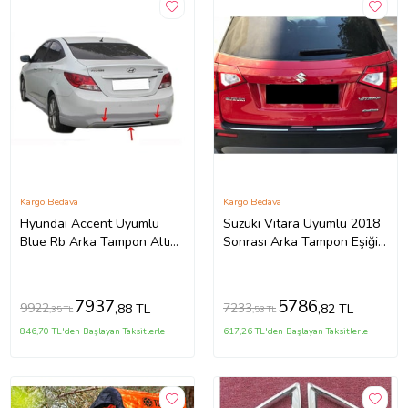
Kargo Bedava
Kargo Bedava
Hyundai Accent Uyumlu
Suzuki Vitara Uyumlu 2018
Blue Rb Arka Tampon Altı
Sonrası Arka Tampon Eşiği
Fiber 2011 Ve Sonrası
2018 Model İthal Üründür
7937
5786
9922
7233
,88 TL
,82 TL
,35 TL
,53 TL
846,70 TL'den Başlayan Taksitlerle
617,26 TL'den Başlayan Taksitlerle