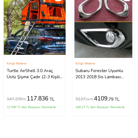
Kargo Bedava
Kargo Bedava
Turtle AirShell 3.0 Araç
Subaru Forester Uyumlu
Üstü Şişme Çadır (2-3 Kişilik
2013 2018 Sis Lambası
Çadır)
Kaplama Krom Parça
117.836
4109
147.295
5137
TL
,79 TL
TL
,24 TL
12.569 TL'den Başlayan Taksitlerle
438,37 TL'den Başlayan Taksitlerle