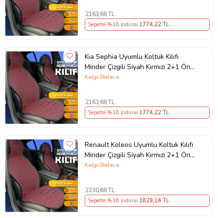
2163
,68 TL
Sepette %18 İndirim
1774
,22 TL
Kia Sephia Uyumlu Koltuk Kılıfı
Minder Çizgili Siyah Kırmızı 2+1 Ön
Arka Set
Kargo Bedava
2163
,68 TL
Sepette %18 İndirim
1774
,22 TL
Renault Koleos Uyumlu Koltuk Kılıfı
Minder Çizgili Siyah Kırmızı 2+1 Ön
Arka Set
Kargo Bedava
2230
,68 TL
Sepette %18 İndirim
1829
,16 TL