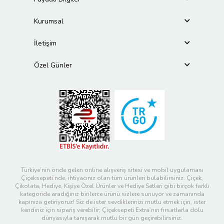
Kurumsal
İletişim
Özel Günler
Türkiye’nin önde gelen online alışveriş sitesi ve mobil uygulaması
Çiçeksepeti’nde, ihtiyacınız olan tüm ürünleri bulabilirsiniz. Çiçek,
Çikolata, Hediye, Kişiye Özel Ürünler ve Hediye Setleri gibi birçok farklı
kategoride aradığınız binlerce ürünü sizlere sunuyor ve zamanında
kapınıza getiriyoruz! Siz de ister sevdiklerinizi mutlu etmek için, ister
kendiniz için sipariş verebilir; Çiçeksepeti Extra’nın fırsatlarla dolu
dünyasıyla tanışarak mutlu bir gün geçirebilirsiniz.