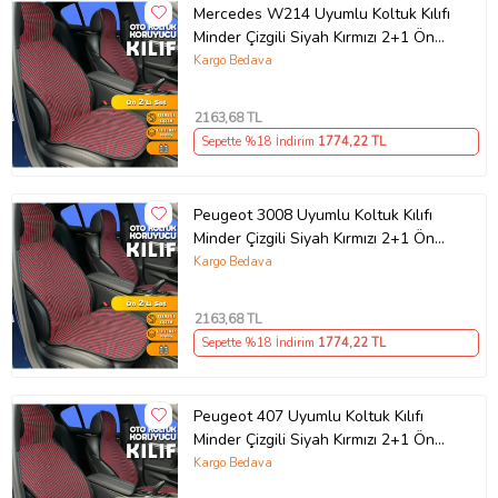
Mercedes W214 Uyumlu Koltuk Kılıfı
Minder Çizgili Siyah Kırmızı 2+1 Ön
Arka Set
Kargo Bedava
2163
,68 TL
Sepette %18 İndirim
1774
,22 TL
Peugeot 3008 Uyumlu Koltuk Kılıfı
Minder Çizgili Siyah Kırmızı 2+1 Ön
Arka Set
Kargo Bedava
2163
,68 TL
Sepette %18 İndirim
1774
,22 TL
Peugeot 407 Uyumlu Koltuk Kılıfı
Minder Çizgili Siyah Kırmızı 2+1 Ön
Arka Set
Kargo Bedava