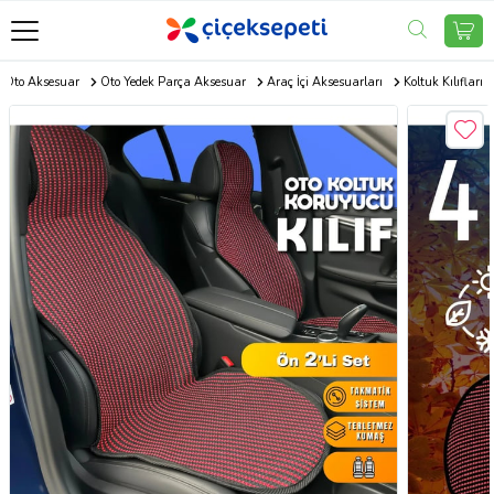
Oto Aksesuar
Oto Yedek Parça Aksesuar
Araç İçi Aksesuarları
Koltuk Kılıfları