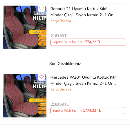
Renault 21 Uyumlu Koltuk Kılıfı
Minder Çizgili Siyah Kırmızı 2+1 Ön
Arka Set
Kargo Bedava
2163
,68 TL
Sepette %18 İndirim
1774
,22 TL
Son Gezdikleriniz
Mercedes W204 Uyumlu Koltuk Kılıfı
Minder Çizgili Siyah Kırmızı 2+1 Ön
Arka Set
Kargo Bedava
2163
,68 TL
Sepette %18 İndirim
1774
,22 TL