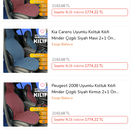
2163
,68 TL
Sepette %18 İndirim
1774
,22 TL
Kia Carens Uyumlu Koltuk Kılıfı
Minder Çizgili Siyah Mavi 2+1 Ön
Arka Set
Kargo Bedava
2163
,68 TL
Sepette %18 İndirim
1774
,22 TL
Peugeot 2008 Uyumlu Koltuk Kılıfı
Minder Çizgili Siyah Kırmızı 2+1 Ön
Arka Set
Kargo Bedava
2163
,68 TL
Sepette %18 İndirim
1774
,22 TL