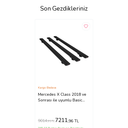
Son Gezdikleriniz
Kargo Bedava
Mercedes X Class 2018 ve
Sonrası ile uyumlu Basic
Model Ara Atkı Tavan Barı
SİYAH 3 ADET
7211
9014
,96 TL
,95 TL