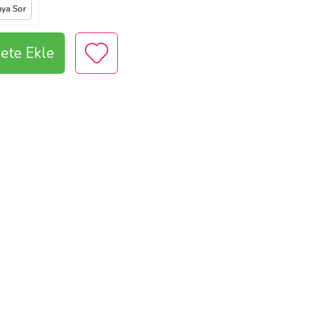
ıya Sor
ete Ekle