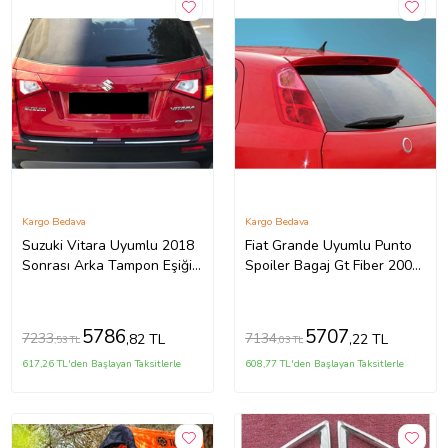
Kargo Bedava
Kargo Bedava
Suzuki Vitara Uyumlu 2018
Fiat Grande Uyumlu Punto
Sonrası Arka Tampon Eşiği
Spoiler Bagaj Gt Fiber 2005-
2018 Model İthal Üründür
2010
5786
5707
7233
7134
,82 TL
,22 TL
,53 TL
,03 TL
617,26 TL'den Başlayan Taksitlerle
608,77 TL'den Başlayan Taksitlerle