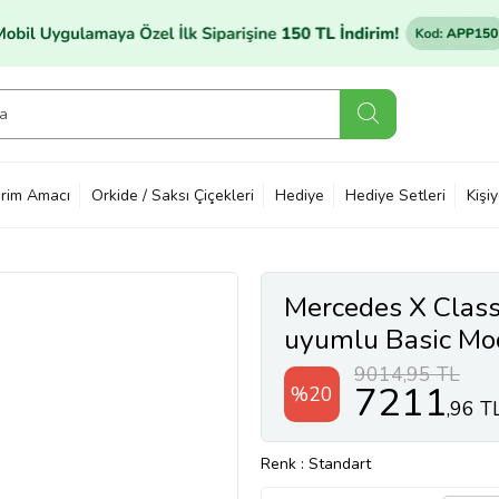
rim Amacı
Orkide / Saksı Çiçekleri
Hediye
Hediye Setleri
Kişi
Mercedes X Class
uyumlu Basic Mod
SİYAH 3 ADET
9014,95 TL
7211
%20
,96 T
Renk
: Standart