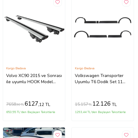
Kargo Bedava
Kargo Bedava
Volvo XC90 2015 ve Sonrası
Volkswagen Transporter
ile uyumlu HOOK Model
Uyumlu T6 Dodik Set 11
Anahtar Kilitli Ara Atkı
Parça ABS K.Ş. 2010 2014
Tavan Barı GRİ
Model Aras
6127
12.126
7658
15.157
,12 TL
TL
,90 TL
TL
653,55 TL'den Başlayan Taksitlerle
1293,44 TL'den Başlayan Taksitlerle