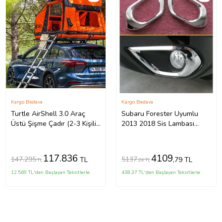
Kargo Bedava
Kargo Bedava
Turtle AirShell 3.0 Araç
Subaru Forester Uyumlu
Üstü Şişme Çadır (2-3 Kişilik
2013 2018 Sis Lambası
Çadır)
Kaplama Krom Parça
117.836
4109
147.295
5137
TL
,79 TL
TL
,24 TL
12.569 TL'den Başlayan Taksitlerle
438,37 TL'den Başlayan Taksitlerle