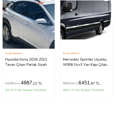
Kargo Bedava
Kargo Bedava
Hyundai Kona 2018-2022
Mercedes Sprinter Uyumlu
Tavan Çıtası Parlak Siyah
W906 Ncv3 Yan Kapı Çıtası
10 Parça Krom (Extra Uzun)
2006 Ve Sonrası
4887
6451
6108
8064
,12 TL
,97 TL
,90 TL
,96 TL
521,29 TL'den Başlayan Taksitlerle
688,21 TL'den Başlayan Taksitlerle