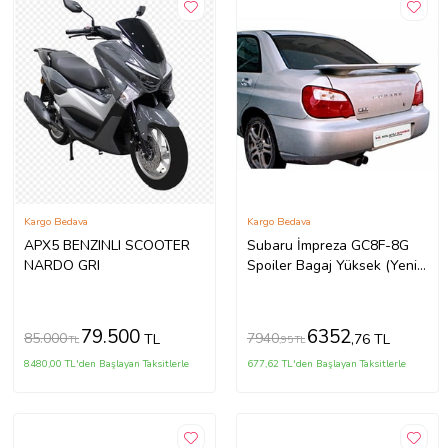
Kargo Bedava
Kargo Bedava
APX5 BENZINLI SCOOTER
Subaru İmpreza GC8F-8G
NARDO GRI
Spoiler Bagaj Yüksek (Yeni
Md)(ışıklı) Fiber
79.500
6352
85.000
7940
TL
,76 TL
TL
,95 TL
8480,00 TL'den Başlayan Taksitlerle
677,62 TL'den Başlayan Taksitlerle