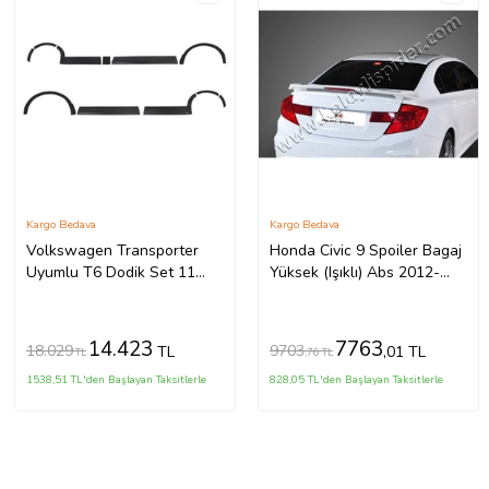
Kargo Bedava
Kargo Bedava
Volkswagen Transporter
Honda Civic 9 Spoiler Bagaj
Uyumlu T6 Dodik Set 11
Yüksek (Işıklı) Abs 2012-
Parça ABS U.Ş. 2010 2014
2015
Model Arası
14.423
7763
18.029
9703
TL
,01 TL
TL
,76 TL
1538,51 TL'den Başlayan Taksitlerle
828,05 TL'den Başlayan Taksitlerle