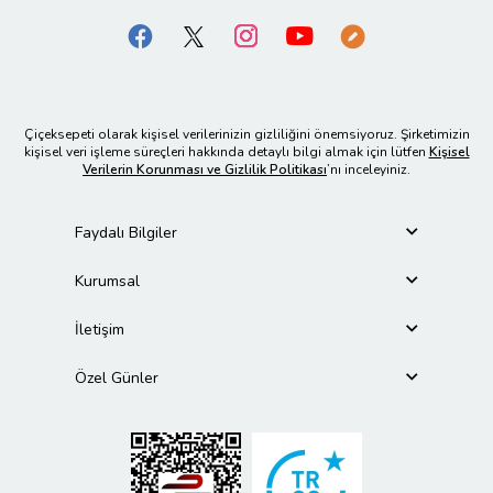
Çiçeksepeti olarak kişisel verilerinizin gizliliğini önemsiyoruz. Şirketimizin
kişisel veri işleme süreçleri hakkında detaylı bilgi almak için lütfen
Kişisel
Verilerin Korunması ve Gizlilik Politikası
’nı inceleyiniz.
Faydalı Bilgiler
Kurumsal
İletişim
Özel Günler