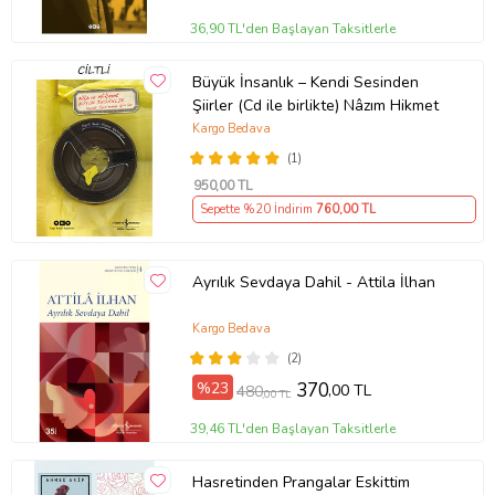
36,90 TL'den Başlayan Taksitlerle
Büyük İnsanlık – Kendi Sesinden
Şiirler (Cd ile birlikte) Nâzım Hikmet
Kargo Bedava
(1)
950
,00 TL
Sepette %20 İndirim
760
,00 TL
Ayrılık Sevdaya Dahil - Attila İlhan
Kargo Bedava
(2)
%23
370
,00 TL
480
,00 TL
39,46 TL'den Başlayan Taksitlerle
Hasretinden Prangalar Eskittim