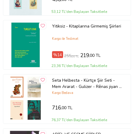
53,12 TL'den Başlayan Taksitlerle
Yitiksiz - Kitaplarına Girmemiş Şiirleri
Tanıtım Metni
Kargo ile Teslimat
Baskı Boyutu
13,50 x 19,50 cm
Baskı Sayısı
1. Baskı
Baskı Tarihi
Ekim 2023
%14
219
,00 TL
255
Çevirmen
Zişan Türkcephe
,00 TL
Cilt Tipi
Ciltsiz
23,36 TL'den Başlayan Taksitlerle
Kağıt Cinsi
2. Hamur
Sayfa Sayısı
59
Yayın Dili
Türkçe
Seta Helbesta - Kürtçe Şiir Seti -
Yazar
Zişan Türkcephe
Mem Ararat - Gulizer - Rênas jiyan -
Janya (4 KİTAP) (Krem)
Kargo Bedava
Ürün Kodu:
kcm43983004
716
,00 TL
76,37 TL'den Başlayan Taksitlerle