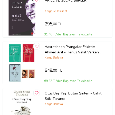
ARİEL VE SEÇME ŞİİRLER
Kargo ile Teslimat
295
,00 TL
31,46 TL'den Başlayan Taksitlerle
Hasretinden Prangalar Eskittim -
Ahmed Arif - Henüz Vakit Varken
Gülüm - Göğe Bakma Durağı Şiir
Kargo Bedava
Seti (Krem)
649
,00 TL
69,22 TL'den Başlayan Taksitlerle
Otuz Beş Yaş: Bütün Şiirleri - Cahit
Sıtkı Tarancı
Kargo Bedava