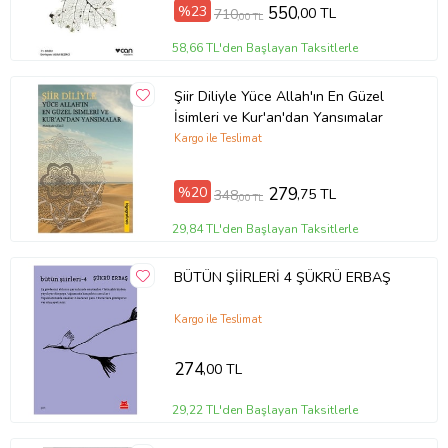
%23
550
,00 TL
710
,00 TL
58,66 TL'den Başlayan Taksitlerle
Şiir Diliyle Yüce Allah'ın En Güzel
İsimleri ve Kur'an'dan Yansımalar
Kargo ile Teslimat
%20
279
,75 TL
348
,00 TL
29,84 TL'den Başlayan Taksitlerle
BÜTÜN ŞİİRLERİ 4 ŞÜKRÜ ERBAŞ
Kargo ile Teslimat
274
,00 TL
29,22 TL'den Başlayan Taksitlerle