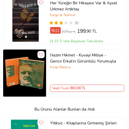
Her Yüreğin Bir Hikayesi Var & Aysel
Ürkmez Artıktay
Kargo ile Teslimat
(1)
%11
199
,90 TL
225
,00 TL
21,32 TL'den Başlayan Taksitlerle
Nazım Hikmet - Kuvayi Milliye -
Genco Erkal’ın Görüntülü Yorumuyla
Kargo Bedava
Sepet Fiyatı
960
,00 TL
Bu Ürünü Alanlar Bunları da Aldı
Yitiksiz - Kitaplarına Girmemiş Şiirleri