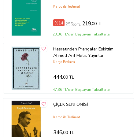
Kargo ile Teslimat
%14
219
,00 TL
255
,00 TL
23,36 TL'den Başlayan Taksitlerle
Hasretinden Prangalar Eskittim
Ahmed Arif Metis Yayınları
Kargo Bedava
444
,00 TL
47,36 TL'den Başlayan Taksitlerle
ÇİÇEK SENFONİSİ
Kargo ile Teslimat
346
,00 TL