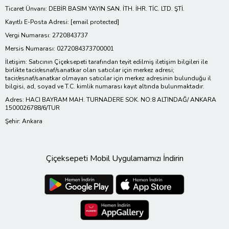
Ticaret Ünvanı: DEBİR BASIM YAYIN SAN. İTH. İHR. TİC. LTD. ŞTİ.
Kayıtlı E-Posta Adresi:
[email protected]
Vergi Numarası: 2720843737
Mersis Numarası: 0272084373700001
İletişim: Satıcının Çiçeksepeti tarafından teyit edilmiş iletişim bilgileri ile
birlikte tacir/esnaf/sanatkar olan satıcılar için merkez adresi;
tacir/esnaf/sanatkar olmayan satıcılar için merkez adresinin bulunduğu il
bilgisi, ad, soyad ve T.C. kimlik numarası kayıt altında bulunmaktadır.
Adres: HACI BAYRAM MAH. TURNADERE SOK. NO:8 ALTINDAĞ/ ANKARA
1500026788/6/TUR
Şehir: Ankara
Çiçeksepeti Mobil Uygulamamızı İndirin