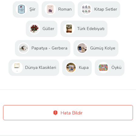
Şiir
Roman
Kitap Setler
Güller
Türk Edebiyatı
Papatya - Gerbera
Gümüş Kolye
Dünya Klasikleri
Kupa
Öykü
Hata Bildir