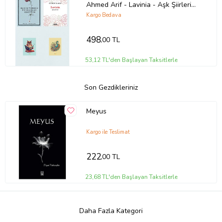
Ahmed Arif - Lavinia - Aşk Şiirleri
Özdemir Asaf - (2 NOT DEFTERLİ)
Kargo Bedava
(Krem)
498
,00 TL
53,12 TL'den Başlayan Taksitlerle
Son Gezdikleriniz
Meyus
Kargo ile Teslimat
222
,00 TL
23,68 TL'den Başlayan Taksitlerle
Daha Fazla Kategori