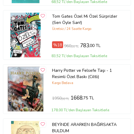
68,52 TL'den Başlayan Taksitlerle
Tom Gates Özel Mi Özel Sürprizler
(Sen Öyle San!)
Ücretsiz / 24 Saatte Kargo
%18
783
,00 TL
960
,00 TL
83,52 TL'den Başlayan Taksitlerle
Harry Potter ve Felsefe Taşı - 1
Resimli Özel Baskı (Ciltli)
Kargo Bedava
1668
,75 TL
1950
,00 TL
178,00 TL'den Başlayan Taksitlerle
BEYİNDE ARARKEN BAĞIRSAKTA
BULDUM