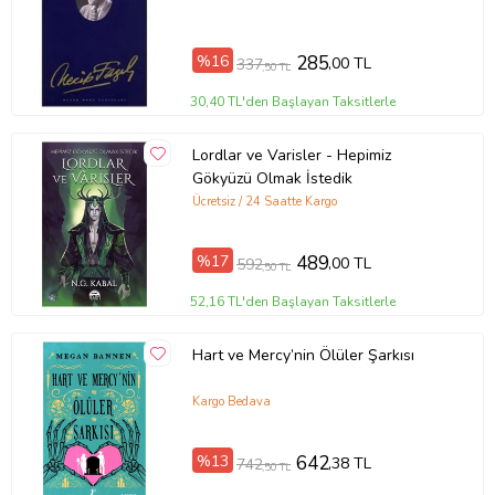
%16
285
,00 TL
337
,50 TL
30,40 TL'den Başlayan Taksitlerle
Lordlar ve Varisler - Hepimiz
Gökyüzü Olmak İstedik
Ücretsiz / 24 Saatte Kargo
%17
489
,00 TL
592
,50 TL
52,16 TL'den Başlayan Taksitlerle
Hart ve Mercy’nin Ölüler Şarkısı
Kargo Bedava
%13
642
,38 TL
742
,50 TL