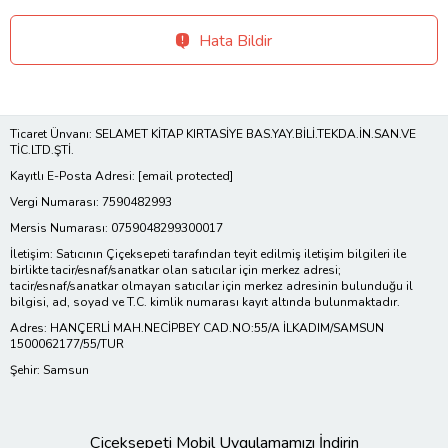
Hata Bildir
Ticaret Ünvanı: SELAMET KİTAP KIRTASİYE BAS.YAY.BİLİ.TEKDA.İN.SAN.VE
TİC.LTD.ŞTİ.
Kayıtlı E-Posta Adresi:
[email protected]
Vergi Numarası: 7590482993
Mersis Numarası: 0759048299300017
İletişim: Satıcının Çiçeksepeti tarafından teyit edilmiş iletişim bilgileri ile
birlikte tacir/esnaf/sanatkar olan satıcılar için merkez adresi;
tacir/esnaf/sanatkar olmayan satıcılar için merkez adresinin bulunduğu il
bilgisi, ad, soyad ve T.C. kimlik numarası kayıt altında bulunmaktadır.
Adres: HANÇERLİ MAH.NECİPBEY CAD.NO:55/A İLKADIM/SAMSUN
1500062177/55/TUR
Şehir: Samsun
Çiçeksepeti Mobil Uygulamamızı İndirin