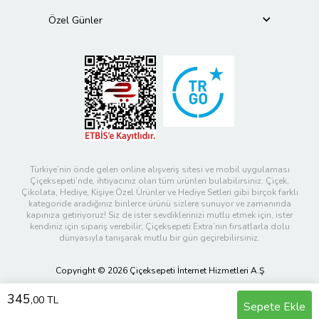
Özel Günler
Türkiye’nin önde gelen online alışveriş sitesi ve mobil uygulaması
Çiçeksepeti’nde, ihtiyacınız olan tüm ürünleri bulabilirsiniz. Çiçek,
Çikolata, Hediye, Kişiye Özel Ürünler ve Hediye Setleri gibi birçok farklı
kategoride aradığınız binlerce ürünü sizlere sunuyor ve zamanında
kapınıza getiriyoruz! Siz de ister sevdiklerinizi mutlu etmek için, ister
kendiniz için sipariş verebilir; Çiçeksepeti Extra’nın fırsatlarla dolu
dünyasıyla tanışarak mutlu bir gün geçirebilirsiniz.
Copyright © 2026 Çiçeksepeti İnternet Hizmetleri A.Ş
345
,00 TL
Sepete Ekle