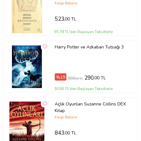
Kargo Bedava
523
,00 TL
55,78 TL'den Başlayan Taksitlerle
Harry Potter ve Azkaban Tutsağı 3
%19
290
,00 TL
360
,00 TL
30,93 TL'den Başlayan Taksitlerle
Açlık Oyunları Suzanne Collins DEX
Kitap
Kargo Bedava
843
,00 TL