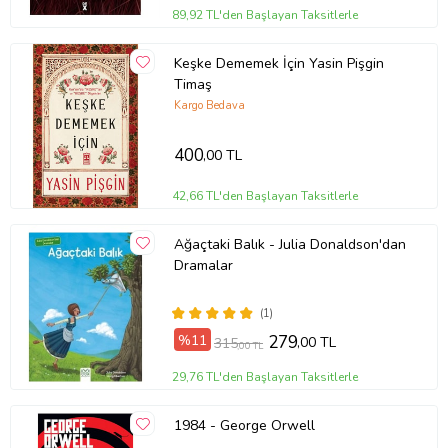
89,92 TL'den Başlayan Taksitlerle
Keşke Dememek İçin Yasin Pişgin
Timaş
Kargo Bedava
400
,00 TL
42,66 TL'den Başlayan Taksitlerle
Ağaçtaki Balık - Julia Donaldson'dan
Dramalar
(1)
%11
279
,00 TL
315
,00 TL
29,76 TL'den Başlayan Taksitlerle
1984 - George Orwell