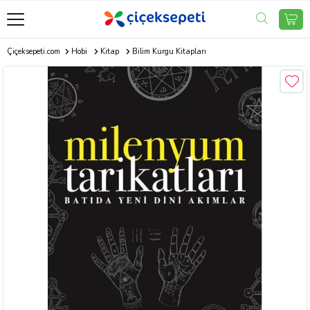
Çiçeksepeti.com
Hobi
Kitap
Bilim Kurgu Kitapları