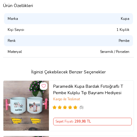
Ürün Özellikleri
Marka
Kupa
Kişi Sayısı
1 Kişilik
Renk
Pembe
Materyal
Seramik / Porselen
İlginizi Çekebilecek Benzer Seçenekler
Paramedik Kupa Bardak Fotoğraflı T
Pembe Kulplu Tıp Bayramı Hediyesi
Kargo ile Teslimat
(5)
Sepet Fiyatı
299
,98 TL