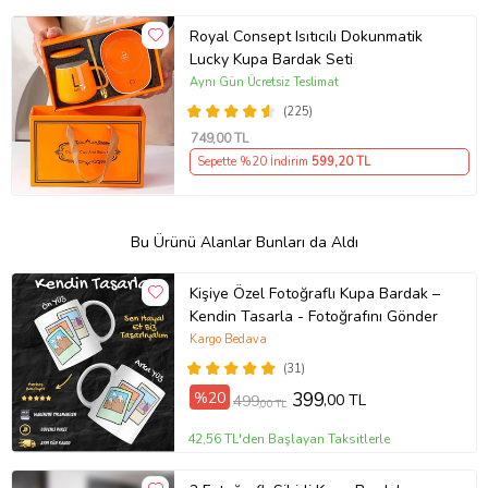
Royal Consept Isıtıcılı Dokunmatik
Lucky Kupa Bardak Seti
Aynı Gün Ücretsiz Teslimat
(225)
749
,00 TL
Sepette %20 İndirim
599
,20 TL
Bu Ürünü Alanlar Bunları da Aldı
Kişiye Özel Fotoğraflı Kupa Bardak –
Kendin Tasarla - Fotoğrafını Gönder
Kargo Bedava
(31)
%20
399
,00 TL
499
,00 TL
42,56 TL'den Başlayan Taksitlerle