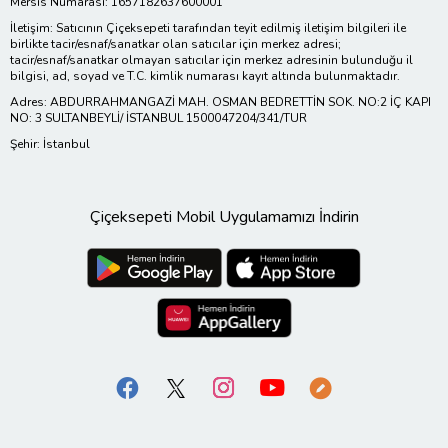
Mersis Numarası: 1657182637600001
İletişim: Satıcının Çiçeksepeti tarafından teyit edilmiş iletişim bilgileri ile
birlikte tacir/esnaf/sanatkar olan satıcılar için merkez adresi;
tacir/esnaf/sanatkar olmayan satıcılar için merkez adresinin bulunduğu il
bilgisi, ad, soyad ve T.C. kimlik numarası kayıt altında bulunmaktadır.
Adres: ABDURRAHMANGAZİ MAH. OSMAN BEDRETTİN SOK. NO:2 İÇ KAPI
NO: 3 SULTANBEYLİ/ İSTANBUL 1500047204/341/TUR
Şehir: İstanbul
Çiçeksepeti Mobil Uygulamamızı İndirin