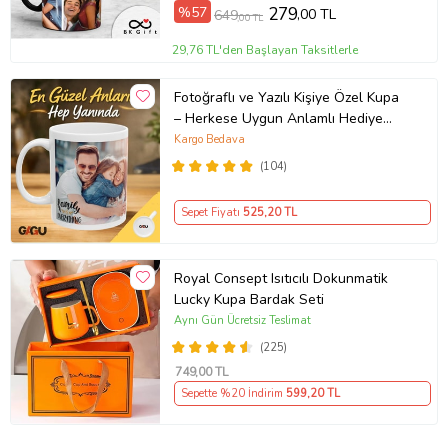
%57
279
,00 TL
649
,00 TL
29,76 TL'den Başlayan Taksitlerle
Fotoğraflı ve Yazılı Kişiye Özel Kupa
– Herkese Uygun Anlamlı Hediye
Porselen Baskılı Kupa (Beyaz)
Kargo Bedava
(104)
Sepet Fiyatı
525
,20 TL
Royal Consept Isıtıcılı Dokunmatik
Lucky Kupa Bardak Seti
Aynı Gün Ücretsiz Teslimat
(225)
749
,00 TL
Sepette %20 İndirim
599
,20 TL