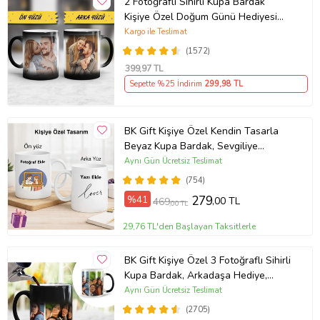
2 Fotoğraflı Sihirli Kupa Bardak
Kişiye Özel Doğum Günü Hediyesi
Sevgiliye Hediye Anneye Babaya
Kargo ile Teslimat
Ablaya Abiye Kız Erkek Kardeşe
(1572)
Arkadaşa Resimli Günü Yıl Dönümü
399
,97 TL
Hediyesi
Sepette %25 İndirim
299
,98 TL
BK Gift Kişiye Özel Kendin Tasarla
Beyaz Kupa Bardak, Sevgiliye
Hediye, Arkadaşa Hediye, Doğum
Aynı Gün Ücretsiz Teslimat
Günü Hediyesi
(754)
%41
279
,00 TL
469
,00 TL
29,76 TL'den Başlayan Taksitlerle
BK Gift Kişiye Özel 3 Fotoğraflı Sihirli
Kupa Bardak, Arkadaşa Hediye,
Sevgiliye Hediye
Aynı Gün Ücretsiz Teslimat
(2705)