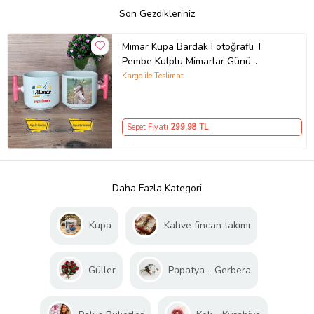
Son Gezdikleriniz
Mimar Kupa Bardak Fotoğraflı T
Pembe Kulplu Mimarlar Günü
Hediyesi
Kargo ile Teslimat
Sepet Fiyatı
299
,98 TL
Daha Fazla Kategori
Kupa
Kahve fincan takımı
Güller
Papatya - Gerbera