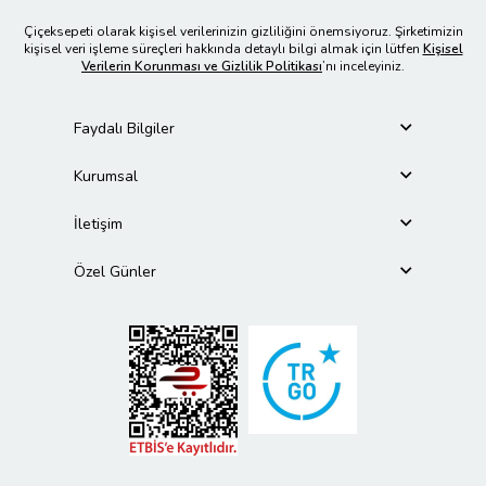
Çiçeksepeti olarak kişisel verilerinizin gizliliğini önemsiyoruz. Şirketimizin
kişisel veri işleme süreçleri hakkında detaylı bilgi almak için lütfen
Kişisel
Verilerin Korunması ve Gizlilik Politikası
’nı inceleyiniz.
Faydalı Bilgiler
Kurumsal
İletişim
Özel Günler