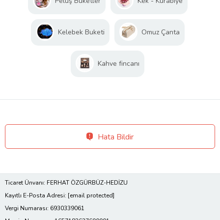
Peluş Buketler
Kek - Kurabiye
Kelebek Buketi
Omuz Çanta
Kahve fincanı
Hata Bildir
Ticaret Ünvanı: FERHAT ÖZGÜRBÜZ-HEDİZU
Kayıtlı E-Posta Adresi:
[email protected]
Vergi Numarası: 6930339061