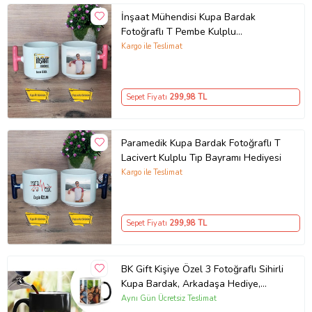
İnşaat Mühendisi Kupa Bardak
Fotoğraflı T Pembe Kulplu
Mühendisler Günü Hediyesi
Kargo ile Teslimat
Sepet Fiyatı
299
,98 TL
Paramedik Kupa Bardak Fotoğraflı T
Lacivert Kulplu Tıp Bayramı Hediyesi
Kargo ile Teslimat
Sepet Fiyatı
299
,98 TL
BK Gift Kişiye Özel 3 Fotoğraflı Sihirli
Kupa Bardak, Arkadaşa Hediye,
Sevgiliye Hediye
Aynı Gün Ücretsiz Teslimat