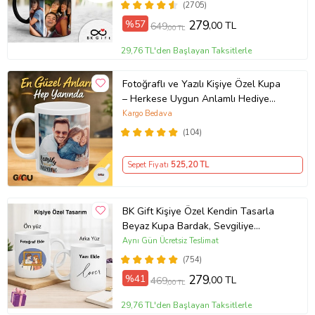
(2705)
%57
279
,00 TL
649
,00 TL
29,76 TL'den Başlayan Taksitlerle
Fotoğraflı ve Yazılı Kişiye Özel Kupa
– Herkese Uygun Anlamlı Hediye
Porselen Baskılı Kupa (Beyaz)
Kargo Bedava
(104)
Sepet Fiyatı
525
,20 TL
BK Gift Kişiye Özel Kendin Tasarla
Beyaz Kupa Bardak, Sevgiliye
Hediye, Arkadaşa Hediye, Doğum
Aynı Gün Ücretsiz Teslimat
Günü Hediyesi
(754)
%41
279
,00 TL
469
,00 TL
29,76 TL'den Başlayan Taksitlerle