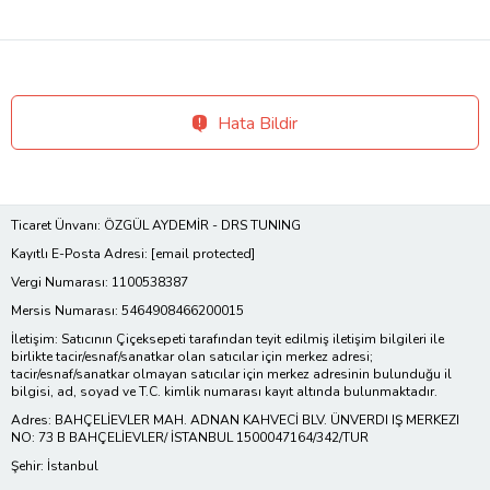
Hata Bildir
Ticaret Ünvanı: ÖZGÜL AYDEMİR - DRS TUNING
Kayıtlı E-Posta Adresi:
[email protected]
Vergi Numarası: 1100538387
Mersis Numarası: 5464908466200015
İletişim: Satıcının Çiçeksepeti tarafından teyit edilmiş iletişim bilgileri ile
birlikte tacir/esnaf/sanatkar olan satıcılar için merkez adresi;
tacir/esnaf/sanatkar olmayan satıcılar için merkez adresinin bulunduğu il
bilgisi, ad, soyad ve T.C. kimlik numarası kayıt altında bulunmaktadır.
Adres: BAHÇELİEVLER MAH. ADNAN KAHVECİ BLV. ÜNVERDI IŞ MERKEZI
NO: 73 B BAHÇELİEVLER/ İSTANBUL 1500047164/342/TUR
Şehir: İstanbul