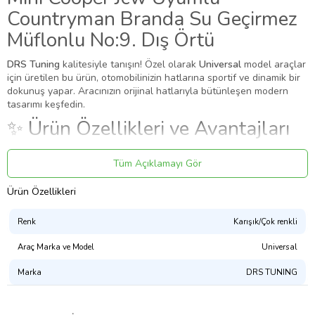
Countryman Branda Su Geçirmez
Müflonlu No:9. Dış Örtü
DRS Tuning
kalitesiyle tanışın! Özel olarak
Universal
model araçlar
için üretilen bu ürün, otomobilinizin hatlarına sportif ve dinamik bir
dokunuş yapar. Aracınızın orijinal hatlarıyla bütünleşen modern
tasarımı keşfedin.
✨ Ürün Özellikleri ve Avantajları
✔
Birebir Uyum:
Aracınızın orijinal ölçülerine sadık kalınarak
Tüm Açıklamayı Gör
üretilmiştir.
✔
Malzeme:
Dayanıklı ve uzun ömürlü malzeme.
Ürün Özellikleri
Uygulama
Aracınızın ölçülerine uygundur. Montaj işlemi el yatkınlığı
Renk
Karışık/Çok renkli
gerektirebilir.
Araç Marka ve Model
Universal
Aracınıza zarar verebilecek toz, yağmur, çamur, kuş pisliği ve güneş
gibi bütün dış etkenlerden korur.
Marka
DRS TUNING
4 mevsim kullanıma uygundur.
Hırsızlığa karşı caydırıcıdır.
Ön ve arka tampon lastikleri sayesinde araca iyice sarar ve bu