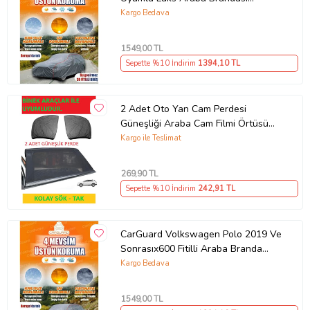
Miflonlu Branda Oto Çadır Örtü
Kargo Bedava
1549
,00 TL
Sepette %10 İndirim
1394
,10 TL
2 Adet Oto Yan Cam Perdesi
Güneşliği Araba Cam Filmi Örtüsü
Anne Bebek Emzirme Kılıfı Araç
Kargo ile Teslimat
Güneşlik
269
,90 TL
Sepette %10 İndirim
242
,91 TL
CarGuard Volkswagen Polo 2019 Ve
Sonrasıx600 Fitilli Araba Branda
Miflonlu Oto Çadır Örtü
Kargo Bedava
1549
,00 TL