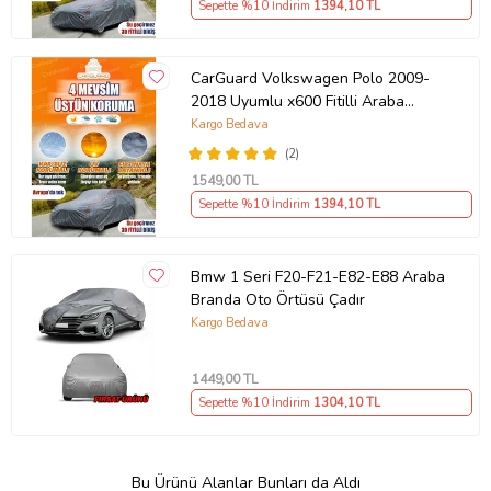
Sepette %10 İndirim
1394
,10 TL
CarGuard Volkswagen Polo 2009-
2018 Uyumlu x600 Fitilli Araba
Brandası Miflonlu Branda Oto Çadır
Kargo Bedava
Örtü
(2)
1549
,00 TL
Sepette %10 İndirim
1394
,10 TL
Bmw 1 Seri F20-F21-E82-E88 Araba
Branda Oto Örtüsü Çadır
Kargo Bedava
1449
,00 TL
Sepette %10 İndirim
1304
,10 TL
Bu Ürünü Alanlar Bunları da Aldı