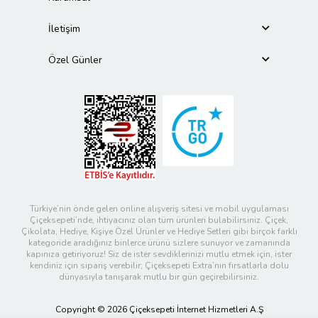
İletişim
Özel Günler
Türkiye’nin önde gelen online alışveriş sitesi ve mobil uygulaması
Çiçeksepeti’nde, ihtiyacınız olan tüm ürünleri bulabilirsiniz. Çiçek,
Çikolata, Hediye, Kişiye Özel Ürünler ve Hediye Setleri gibi birçok farklı
kategoride aradığınız binlerce ürünü sizlere sunuyor ve zamanında
kapınıza getiriyoruz! Siz de ister sevdiklerinizi mutlu etmek için, ister
kendiniz için sipariş verebilir; Çiçeksepeti Extra’nın fırsatlarla dolu
dünyasıyla tanışarak mutlu bir gün geçirebilirsiniz.
Copyright © 2026 Çiçeksepeti İnternet Hizmetleri A.Ş