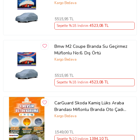
Kargo Bedava
5515
,95 TL
Sepette %18 İndirim
4523
,08 TL
Bmw M2 Coupe Branda Su Geçirmez
Müflonlu No:6. Dış Örtü
Kargo Bedava
5515
,95 TL
Sepette %18 İndirim
4523
,08 TL
CarGuard Skoda Kamiq Lüks Araba
Brandası Miflonlu Branda Oto Çadır
Örtü
Kargo Bedava
1549
,00 TL
Sepette %10 İndirim
1394
,10 TL