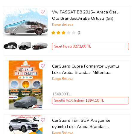
Vw PASSAT B8 2015+ Araca Özel
Oto Brandası,Araba Örtüsü (Gri)
Kargo Bedava
(1)
Sepet Fiyatı
3272
,00 TL
CarGuard Cupra Formentor Uyumlu
Lüks Araba Brandası Miflonlu
Branda Oto Çadır Örtü
Kargo Bedava
1549
,00 TL
Sepette %10 İndirim
1394
,10 TL
CarGuard Tüm SUV Araçlar ile
uyumlu Lüks Araba Brandası
Miflonlu Branda Oto Çadır Örtü
Kargo Bedava