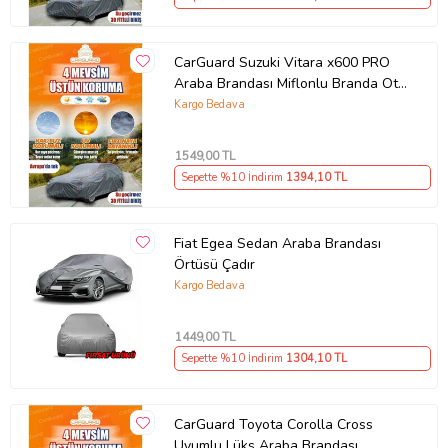
CarGuard Suzuki Vitara x600 PRO
Araba Brandası Miflonlu Branda Oto
Çadır Örtü
Kargo Bedava
1549
,00 TL
Sepette %10 İndirim
1394
,10 TL
Fiat Egea Sedan Araba Brandası
Örtüsü Çadır
Kargo Bedava
1449
,00 TL
Sepette %10 İndirim
1304
,10 TL
CarGuard Toyota Corolla Cross
Uyumlu Lüks Araba Brandası