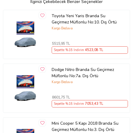
sayede rüzgar ya da vb. etkenlerden brandanın açılmasını ve
İlginizi Çekebilecek Benzer Seçenekler
uçmasını engeller. Şekli: 1. Otomobilinizi temizledikten sonra
kuruduğundan emin olun. 2. Brandayı önden arkaya doğru açın ve
Toyota Yeni Yaris Branda Su
serin. 3. Ön ve arka tamponun altına kadar çektiğinizden emin
Geçirmez Müflonlu No:10. Dış Örtü
olduktan sonra lastikleri yerleştirin. 4. Yeni boyanmış araçlarda ilk
Kargo Bedava
2 ay kullanılması tavsiye edilmez. 5. Her kullanımdan sonra önden
arkaya doğru düzgün bir biçimde sararak toplayınız.
Paket İçeriği
5515
,95 TL
Sepette %18 İndirim
4523
,08 TL
Mini Cooper Jcw Uyumlu Countryman Branda Su Geçirmez Müflonlu
No:9. Dış Örtü
Güvenli Teslimat
Dodge Nitro Branda Su Geçirmez
Siparişleriniz darbe emici özel ambalajlarla, kargoda zarar
Müflonlu No:7a. Dış Örtü
görmeyecek şekilde paketlenerek tarafınıza ulaştırılır. %100
Kargo Bedava
Müşteri memnuniyeti garantisiyle.
8601
,75 TL
Sepette %18 İndirim
7053
,43 TL
Ürün Kodu:
kcm65632998
Mini Cooper 5 Kapı 2018 Branda Su
Geçirmez Müflonlu No:3. Dış Örtü