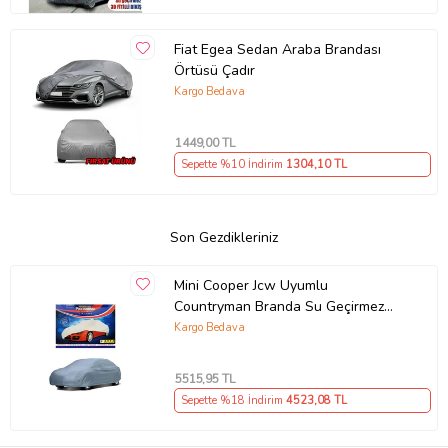
Fiat Egea Sedan Araba Brandası
Örtüsü Çadır
Kargo Bedava
1449
,00 TL
Sepette %10 İndirim
1304
,10 TL
Son Gezdikleriniz
Mini Cooper Jcw Uyumlu
Countryman Branda Su Geçirmez
Müflonlu No:9. Dış Örtü
Kargo Bedava
5515
,95 TL
Sepette %18 İndirim
4523
,08 TL