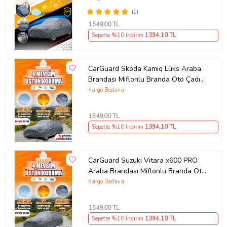
(1)
1549
,00 TL
Sepette %10 İndirim
1394
,10 TL
CarGuard Skoda Kamiq Lüks Araba
Brandası Miflonlu Branda Oto Çadır
Örtü
Kargo Bedava
1549
,00 TL
Sepette %10 İndirim
1394
,10 TL
CarGuard Suzuki Vitara x600 PRO
Araba Brandası Miflonlu Branda Oto
Çadır Örtü
Kargo Bedava
1549
,00 TL
Sepette %10 İndirim
1394
,10 TL