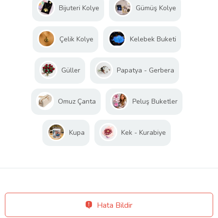
Bijuteri Kolye
Gümüş Kolye
Çelik Kolye
Kelebek Buketi
Güller
Papatya - Gerbera
Omuz Çanta
Peluş Buketler
Kupa
Kek - Kurabiye
Hata Bildir