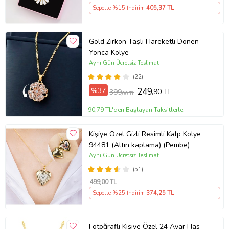
Sepette %15 İndirim
405
,37 TL
Gold Zirkon Taşlı Hareketli Dönen
Yonca Kolye
Aynı Gün Ücretsiz Teslimat
(22)
%37
249
,90 TL
399
,00 TL
90,79 TL'den Başlayan Taksitlerle
Kişiye Özel Gizli Resimli Kalp Kolye
94481 (Altın kaplama) (Pembe)
Aynı Gün Ücretsiz Teslimat
(51)
499
,00 TL
Sepette %25 İndirim
374
,25 TL
Fotoğraflı Kişiye Özel 24 Ayar Has