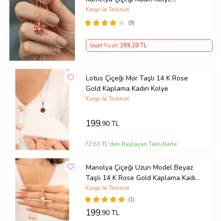
(Turuncu)
Kargo ile Teslimat
(9)
Sepet Fiyatı
299
,20 TL
Lotus Çiçeği Mor Taşlı 14 K Rose
Gold Kaplama Kadın Kolye
Kargo ile Teslimat
199
,90 TL
72,63 TL'den Başlayan Taksitlerle
Manolya Çiçeği Uzun Model Beyaz
Taşlı 14 K Rose Gold Kaplama Kadın
Kolye
Kargo ile Teslimat
(1)
199
,90 TL