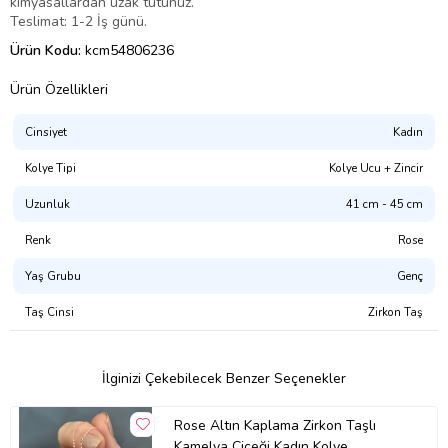
kimyasallardan uzak tutunuz.
Teslimat: 1-2 İş günü.
Ürün Kodu:
kcm54806236
Ürün Özellikleri
Cinsiyet
Kadın
Kolye Tipi
Kolye Ucu + Zincir
Uzunluk
41 cm - 45 cm
Renk
Rose
Yaş Grubu
Genç
Taş Cinsi
Zirkon Taş
İlginizi Çekebilecek Benzer Seçenekler
Rose Altın Kaplama Zirkon Taşlı
Kamelya Çiçeği Kadın Kolye