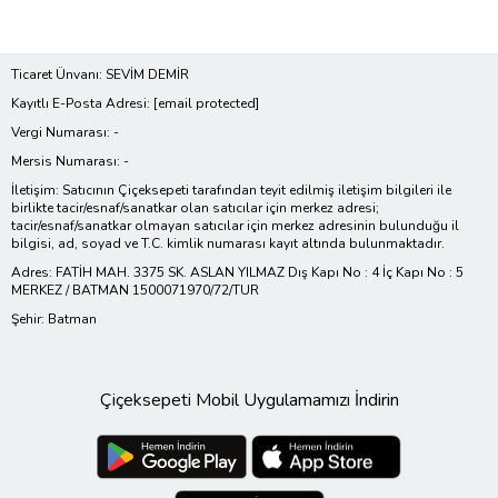
Ticaret Ünvanı: SEVİM DEMİR
Kayıtlı E-Posta Adresi:
[email protected]
Vergi Numarası: -
Mersis Numarası: -
İletişim: Satıcının Çiçeksepeti tarafından teyit edilmiş iletişim bilgileri ile
birlikte tacir/esnaf/sanatkar olan satıcılar için merkez adresi;
tacir/esnaf/sanatkar olmayan satıcılar için merkez adresinin bulunduğu il
bilgisi, ad, soyad ve T.C. kimlik numarası kayıt altında bulunmaktadır.
Adres: FATİH MAH. 3375 SK. ASLAN YILMAZ Dış Kapı No : 4 İç Kapı No : 5
MERKEZ / BATMAN 1500071970/72/TUR
Şehir: Batman
Çiçeksepeti Mobil Uygulamamızı İndirin