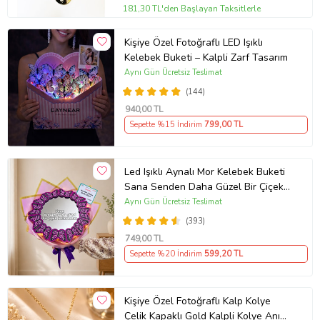
181,30 TL'den Başlayan Taksitlerle
Kişiye Özel Fotoğraflı LED Işıklı
Kelebek Buketi – Kalpli Zarf Tasarım
Aynı Gün Ücretsiz Teslimat
(144)
940
,00 TL
Sepette %15 İndirim
799
,00 TL
Led Işıklı Aynalı Mor Kelebek Buketi
Sana Senden Daha Güzel Bir Çiçek
Bulamadım Ayna Buket Sevgiliye
Aynı Gün Ücretsiz Teslimat
Hediye
(393)
749
,00 TL
Sepette %20 İndirim
599
,20 TL
Kişiye Özel Fotoğraflı Kalp Kolye
Çelik Kapaklı Gold Kalpli Kolye Anı