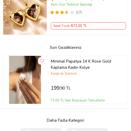
Kolyesi Kalp Kolye Resimli Kolye –
Aynı Gün Teslimat Seçeneği
Açılır Kapaklı Romantik Gold
(17)
Madalyon Kolye Anı Kolyesi
Sepet Fiyatı
872
,01 TL
Son Gezdikleriniz
Minimal Papatya 14 K Rose Gold
Kaplama Kadın Kolye
Kargo ile Teslimat
199
,90 TL
72,63 TL'den Başlayan Taksitlerle
Daha Fazla Kategori