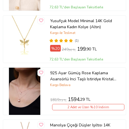
72,63 TL'den Başlayan Taksitlerle
Yusufçuk Model Minimal 14K Gold
Kaplama Kadın Kolye (Altın)
Kargo ile Teslimat
(1)
%20
199
,90 TL
249
,90 TL
72,63 TL'den Başlayan Taksitlerle
925 Ayar Gümüş Rose Kaplama
Asansörlü Inci Taşlı Istiridye Kristal
Kesim E Harf Kolye
Kargo Bedava
1594
,29 TL
1819
,73 TL
2 Adet ve Üzeri %10 İndirim
Manolya Çiçeği Düşler Işıltısı 14K