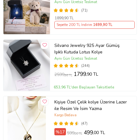
Anahtarlık Marteniçka Bileklik,
Aynı Gün Ücretsiz Teslimat
Polaroid Fotoğraf Hediye
(71)
1899
,90 TL
Sepette 200 TL İndirim
1699
,90 TL
Silvano Jewelry 925 Ayar Gümüş
Işıklı Kutuda Lotus Kolye
Aynı Gün Ücretsiz Teslimat
(244)
1799
,90 TL
2599
,86 TL
653,96 TL'den Başlayan Taksitlerle
Kişiye Özel Çelik kolye Üzerine Lazer
ile Resim Ve İsim Yazma
Kargo Bedava
(47)
%17
499
,00 TL
599
,00 TL