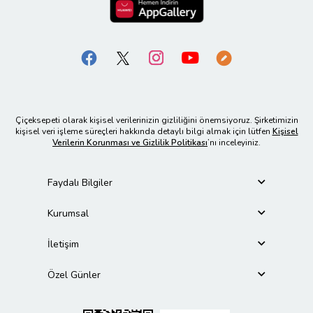
Çiçeksepeti olarak kişisel verilerinizin gizliliğini önemsiyoruz. Şirketimizin
kişisel veri işleme süreçleri hakkında detaylı bilgi almak için lütfen
Kişisel
Verilerin Korunması ve Gizlilik Politikası
’nı inceleyiniz.
Faydalı Bilgiler
Kurumsal
İletişim
Özel Günler