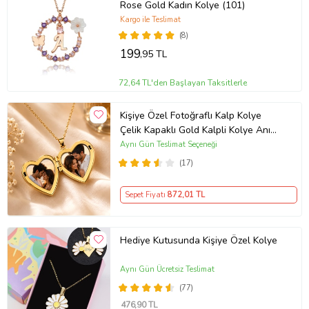
Rose Gold Kadın Kolye (101)
Kargo ile Teslimat
(8)
199
,95 TL
72,64 TL'den Başlayan Taksitlerle
Kişiye Özel Fotoğraflı Kalp Kolye
Çelik Kapaklı Gold Kalpli Kolye Anı
Kolyesi Kalp Kolye Resimli Kolye –
Aynı Gün Teslimat Seçeneği
Açılır Kapaklı Romantik Gold
(17)
Madalyon Kolye Anı Kolyesi
Sepet Fiyatı
872
,01 TL
Hediye Kutusunda Kişiye Özel Kolye
Aynı Gün Ücretsiz Teslimat
(77)
476
,90 TL