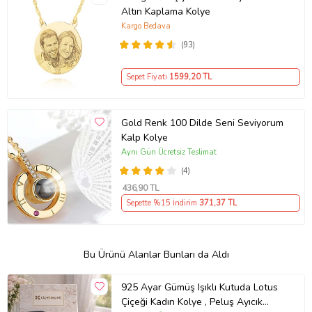
Altın Kaplama Kolye
Kargo Bedava
(93)
Sepet Fiyatı
1599
,20 TL
Gold Renk 100 Dilde Seni Seviyorum
Kalp Kolye
Aynı Gün Ücretsiz Teslimat
(4)
436
,90 TL
Sepette %15 İndirim
371
,37 TL
Bu Ürünü Alanlar Bunları da Aldı
925 Ayar Gümüş Işıklı Kutuda Lotus
Çiçeği Kadın Kolye , Peluş Ayıcık