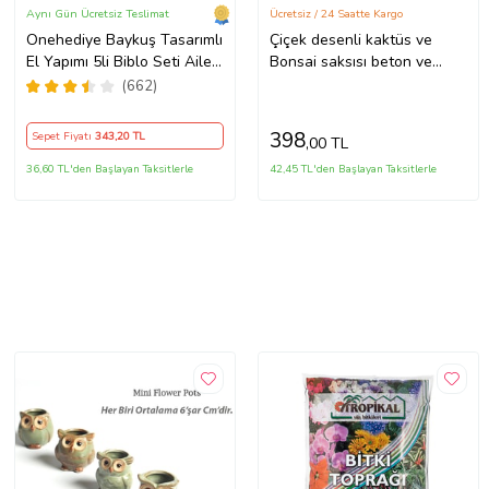
Aynı Gün Ücretsiz Teslimat
Ücretsiz / 24 Saatte Kargo
Onehediye Baykuş Tasarımlı
Çiçek desenli kaktüs ve
El Yapımı 5li Biblo Seti Aile
Bonsai saksısı beton ve
Birliği Simgesi (Yeşil)
sağlam
(662)
398
Sepet Fiyatı
343
,20 TL
,00 TL
36,60 TL'den Başlayan Taksitlerle
42,45 TL'den Başlayan Taksitlerle