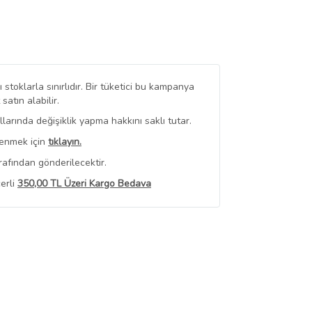
stoklarla sınırlıdır. Bir tüketici bu kampanya
tın alabilir.
arında değişiklik yapma hakkını saklı tutar.
renmek için
tıklayın.
rafından gönderilecektir.
erli
350,00 TL Üzeri Kargo Bedava
 Görüntüle
iyat bilgileri, satıcı tarafından