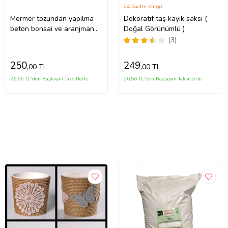
24 Saatte Kargo
Mermer tozundan yapılma
Dekoratif taş kayık saksı (
beton bonsai ve aranjman
Doğal Görünümlü )
saksısı
(3)
250
249
,00 TL
,00 TL
26,66 TL'den Başlayan Taksitlerle
26,56 TL'den Başlayan Taksitlerle