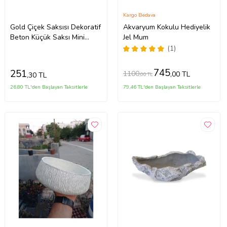
Kargo Bedava
Gold Çiçek Saksısı Dekoratif
Akvaryum Kokulu Hediyelik
Beton Küçük Saksı Mini
Jel Mum
Saksı
(1)
745
251
1100
,00 TL
,30 TL
,00 TL
26,80 TL'den Başlayan Taksitlerle
79,46 TL'den Başlayan Taksitlerle