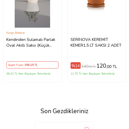
Kargo Bedava
Kendinden Sulamalı Parlak
SERİNOVA KEREMİT
Oval Akıllı Saksı (Küçük
KEMER1,5 LT SAKSI 2 ADET
Boy) (Beyaz-Siyah)
120
%14
Sepet Fiyatı
359
,25 TL
140
,00 TL
,00 TL
38,32 TL'den Başlayan Taksitlerle
12,79 TL'den Başlayan Taksitlerle
Son Gezdikleriniz