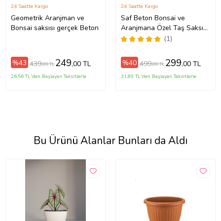
24 Saatte Kargo
24 Saatte Kargo
Geometrik Aranjman ve
Saf Beton Bonsai ve
Bonsai saksısı gerçek Beton
Aranjmana Özel Taş Saksı
suya karşı 121 yıl ömürlü01
(1)
249
299
%43
%40
439
499
,00 TL
,00 TL
,00 TL
,00 TL
26,56 TL'den Başlayan Taksitlerle
31,89 TL'den Başlayan Taksitlerle
Bu Ürünü Alanlar Bunları da Aldı