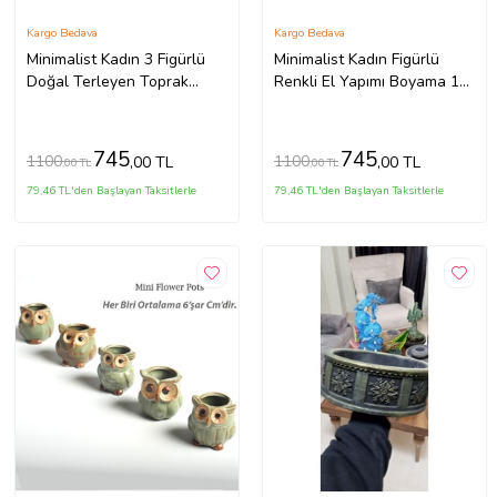
Kargo Bedava
Kargo Bedava
Minimalist Kadın 3 Figürlü
Minimalist Kadın Figürlü
Doğal Terleyen Toprak
Renkli El Yapımı Boyama 13
Renkli El Yapımı Boyama 13
Cm Yalı Saksı Hediyelik
Cm Yalı Saksı Hediyelik
745
745
1100
1100
,00 TL
,00 TL
,00 TL
,00 TL
79,46 TL'den Başlayan Taksitlerle
79,46 TL'den Başlayan Taksitlerle