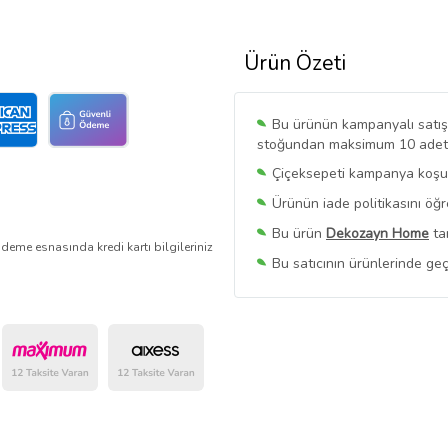
Ürün Özeti
Bu ürünün kampanyalı satışı 
stoğundan maksimum 10 adet sa
Çiçeksepeti kampanya koşull
Ürünün iade politikasını öğ
Bu ürün
Dekozayn Home
ta
deme esnasında kredi kartı bilgileriniz
Bu satıcının ürünlerinde geç
Bu Satıcının
Tüm Ürünlerini
Ürün sayfasında gördüğünüz f
belirlenmektedir.