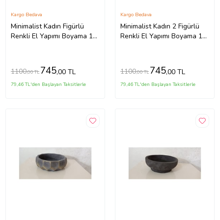
Kargo Bedava
Kargo Bedava
Minimalist Kadın Figürlü
Minimalist Kadın 2 Figürlü
Renkli El Yapımı Boyama 13
Renkli El Yapımı Boyama 13
Cm Yalı Saksı Hediyelik
Cm Yalı Saksı Hediyelik
745
745
1100
1100
,00 TL
,00 TL
,00 TL
,00 TL
79,46 TL'den Başlayan Taksitlerle
79,46 TL'den Başlayan Taksitlerle