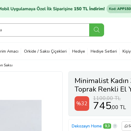
rim Amacı
Orkide / Saksı Çiçekleri
Hediye
Hediye Setleri
Kişi
on Saksı
Minimalist Kadın 
Toprak Renkli El
Saksı Hediyelik
1100,00 TL
745
%32
,00 TL
Dekozayn Home
9,3
S