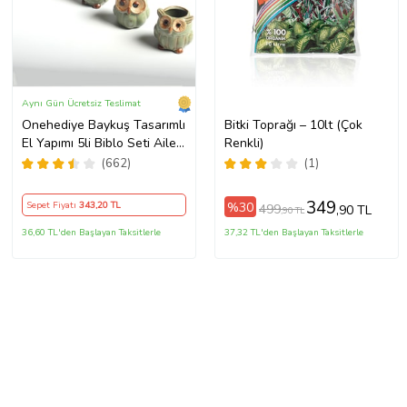
Aynı Gün Ücretsiz Teslimat
Onehediye Baykuş Tasarımlı
Bitki Toprağı – 10lt (Çok
El Yapımı 5li Biblo Seti Aile
Renkli)
Birliği Simgesi (Yeşil)
(662)
(1)
349
%30
Sepet Fiyatı
343
,20 TL
499
,90 TL
,90 TL
36,60 TL'den Başlayan Taksitlerle
37,32 TL'den Başlayan Taksitlerle