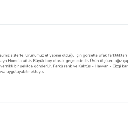
iz sizlerle. Ürünümüz el yapımı olduğu için görselle ufak farklılıkları o
ayn Home'a aittir. Büyük boy olarak geçmektedir. Ürün ölçüleri ağız çapı
rnikli bir şekilde gönderilir. Farklı renk ve Kaktüs - Hayvan - Çizgi kara
ıya uygulayabilmekteyiz.