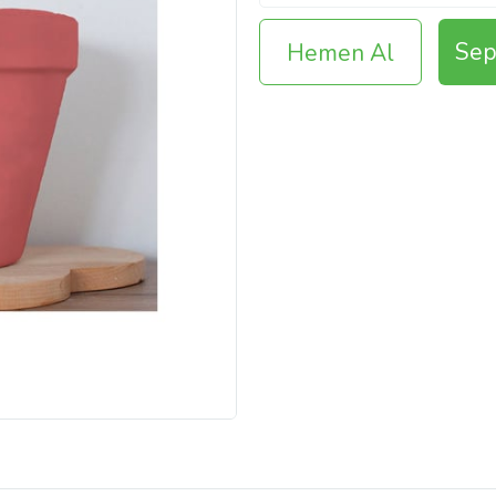
Sep
Hemen Al