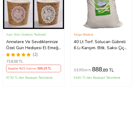
Aynı Gün Ücretsiz Teslimat
Kargo Bedava
Annelere Ve Sevdiklerinize
40 Lt Torf. Solucan Gübreli
Özel Gün Hediyesi El Emeği
6 Lı Karışım. Bitk. Saksı Çiçek
Jüt İp Sarılı Güpür Süslemeli
Toprağı
(2)
Dekoratif Saksı 4 lü Set
719
,00 TL
888
Sepette %25 İndirim
539
,25 TL
1135
,89 TL
,00 TL
57,52 TL'den Başlayan Taksitlerle
94,81 TL'den Başlayan Taksitlerle