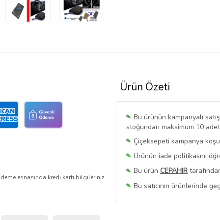
Ürün Özeti
Bu ürünün kampanyalı satışı 
stoğundan maksimum 10 adet sa
Çiçeksepeti kampanya koşull
Ürünün iade politikasını öğ
Bu ürün
CEPAHIR
tarafından
deme esnasında kredi kartı bilgileriniz
Bu satıcının ürünlerinde geç
Bu Satıcının
Tüm Ürünlerini
Ürün sayfasında gördüğünüz f