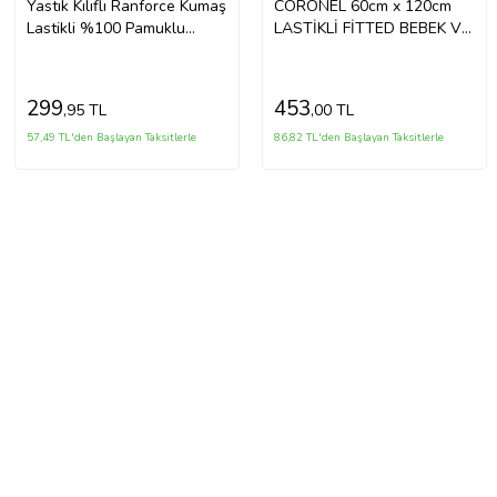
Yastık Kılıflı Ranforce Kumaş
CORONEL 60cm x 120cm
Lastikli %100 Pamuklu
LASTİKLİ FİTTED BEBEK VE
İpeksi Bebek Çarşaf Seti
ÇOCUK YATAK ÇARŞAFI
(Beyaz)
(Desenli)
299
453
,95 TL
,00 TL
57,49 TL'den Başlayan Taksitlerle
86,82 TL'den Başlayan Taksitlerle