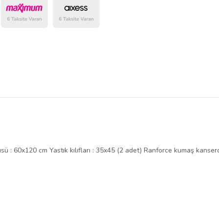
belirlenmektedir.
çüsü : 60x120 cm Yastık kılıfları : 35x45 (2 adet) Ranforce kumaş kans