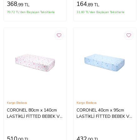
368
164
,99 TL
,89 TL
70,72 TL'den Başlayan Taksitlerle
31,60 TL'den Başlayan Taksitlerle
Kargo Bedava
Kargo Bedava
CORONEL 80cm x 140cm
CORONEL 40cm x 95cm
LASTİKLİ FİTTED BEBEK VE
LASTİKLİ FİTTED BEBEK VE
ÇOCUK YATAK ÇARŞAFI
ÇOCUK YATAK ÇARŞAFI
(Desenli)
(Desenli)
510
432
,00 TL
,00 TL