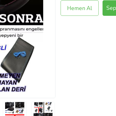
Sep
Hemen Al