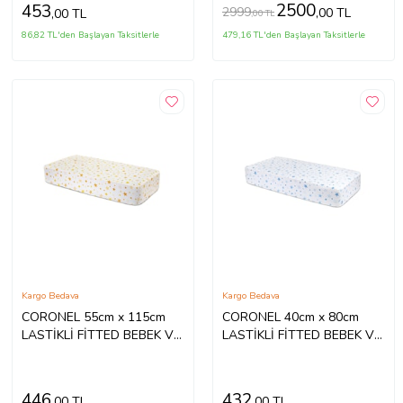
2500
453
2999
,00 TL
,00 TL
,00 TL
86,82 TL'den Başlayan Taksitlerle
479,16 TL'den Başlayan Taksitlerle
Kargo Bedava
Kargo Bedava
CORONEL 55cm x 115cm
CORONEL 40cm x 80cm
LASTİKLİ FİTTED BEBEK VE
LASTİKLİ FİTTED BEBEK VE
ÇOCUK YATAK ÇARŞAFI
ÇOCUK YATAK ÇARŞAFI
(Desenli)
(Desenli)
446
432
,00 TL
,00 TL