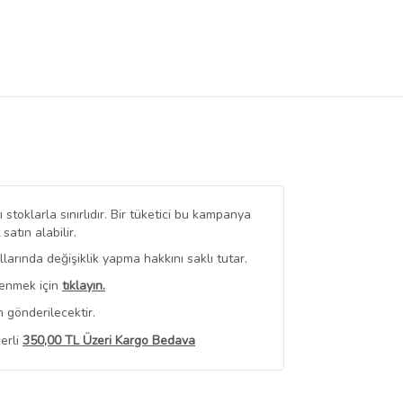
stoklarla sınırlıdır. Bir tüketici bu kampanya
tın alabilir.
arında değişiklik yapma hakkını saklı tutar.
renmek için
tıklayın.
 gönderilecektir.
erli
350,00 TL Üzeri Kargo Bedava
 Görüntüle
iyat bilgileri, satıcı tarafından