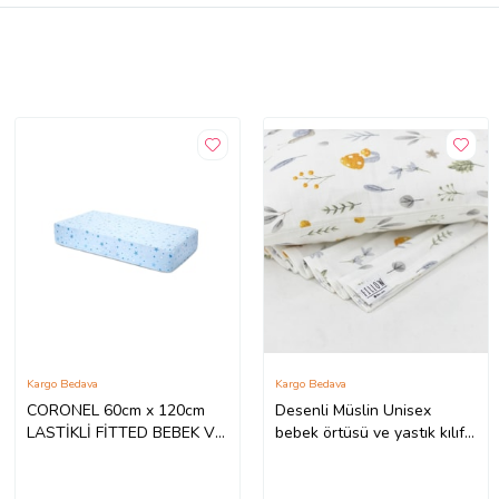
Kargo Bedava
Kargo Bedava
CORONEL 60cm x 120cm
Desenli Müslin Unisex
LASTİKLİ FİTTED BEBEK VE
bebek örtüsü ve yastık kılıfı
ÇOCUK YATAK ÇARŞAFI
(%100 Pamuklu)
(Desenli)