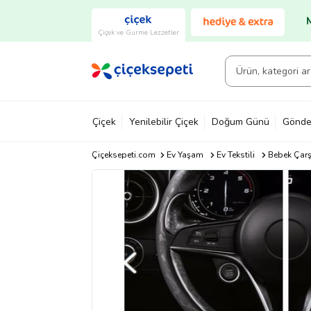
Çiçek ve Gurme Lezzetler
Çiçek
Yenilebilir Çiçek
Doğum Günü
Gönde
Çiçeksepeti.com
Ev Yaşam
Ev Tekstili
Bebek Çarş