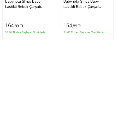
Babyhola Ships Baby
Babyhola Ships Baby
Lastikli Bebek Çarşafı
Lastikli Bebek Çarşafı
201350 (Beyaz)
201350 (Pembe)
164
164
,89 TL
,89 TL
31,60 TL'den Başlayan Taksitlerle
31,60 TL'den Başlayan Taksitlerle