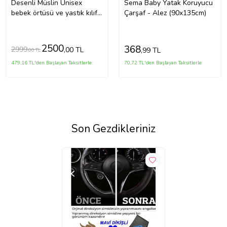
Desenli Müslin Unisex
Sema Baby Yatak Koruyucu
bebek örtüsü ve yastık kılıfı
Çarşaf - Alez (90x135cm)
(%100 Pamuklu)
2500
368
2999
,00 TL
,99 TL
,00 TL
479,16 TL'den Başlayan Taksitlerle
70,72 TL'den Başlayan Taksitlerle
Son Gezdikleriniz