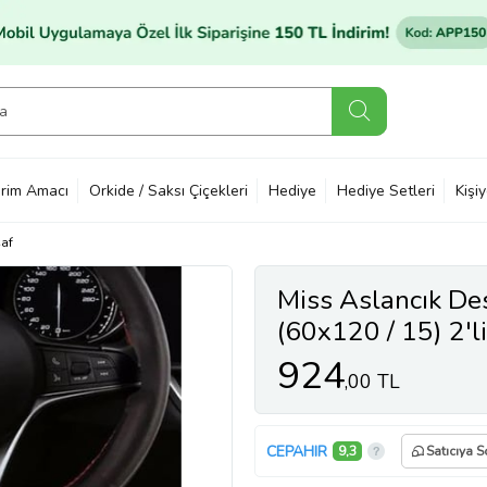
rim Amacı
Orkide / Saksı Çiçekleri
Hediye
Hediye Setleri
Kişi
af
Miss Aslancık Des
(60x120 / 15) 2'li 
924
,00 TL
CEPAHIR
9,3
Satıcıya S