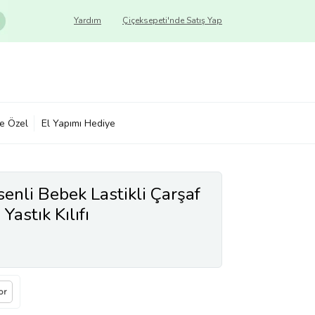
Yardım
Çiçeksepeti'nde Satış Yap
ye Özel
El Yapımı Hediye
enli Bebek Lastikli Çarşaf
Yastık Kılıfı
or