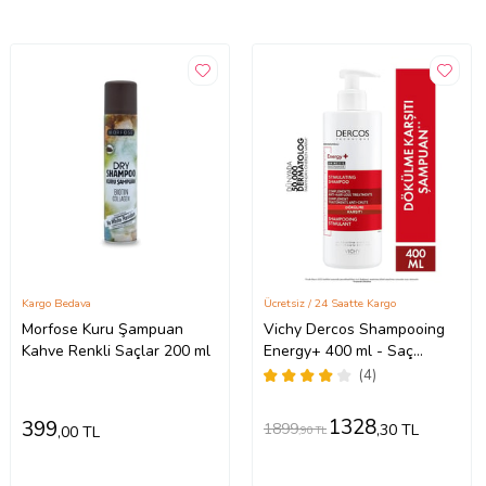
Kargo Bedava
Ücretsiz / 24 Saatte Kargo
Morfose Kuru Şampuan
Vichy Dercos Shampooing
Kahve Renkli Saçlar 200 ml
Energy+ 400 ml - Saç
dökülmesine karşı
(4)
1328
399
1899
,30 TL
,00 TL
,90 TL