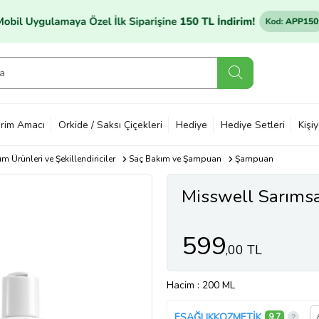
rim Amacı
Orkide / Saksı Çiçekleri
Hediye
Hediye Setleri
Kişi
m Ürünleri ve Şekillendiriciler
Saç Bakım ve Şampuan
Şampuan
Misswell Sarıms
599
,00 TL
Hacim
: 200 ML
ESAĞLIKKOZMETİK
9,7