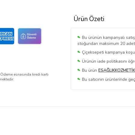
Ürün Özeti
Bu ürünün kampanyalı satışı 
stoğundan maksimum 20 adet sa
Çiçeksepeti kampanya koşull
Ürünün iade politikasını öğ
Bu ürün
ESAĞLIKKOZMETİK
. Ödeme esnasında kredi kartı
Bu satıcının ürünlerinde geç
mektedir.
Bu Satıcının
Tüm Ürünlerini
Ürün sayfasında gördüğünüz f
belirlenmektedir.