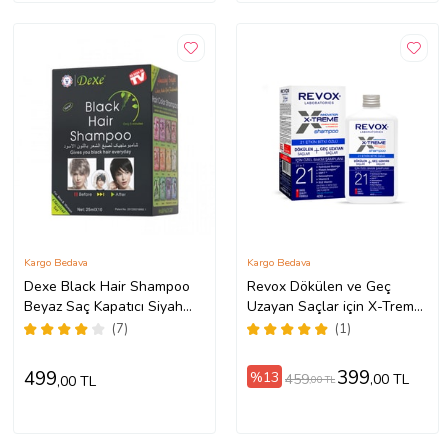
Kargo Bedava
Kargo Bedava
Dexe Black Hair Shampoo
Revox Dökülen ve Geç
Beyaz Saç Kapatıcı Siyah
Uzayan Saçlar için X-Treme
Boya
Bakım Şampuanı / 400 ml
(7)
(1)
399
499
%13
459
,00 TL
,00 TL
,00 TL