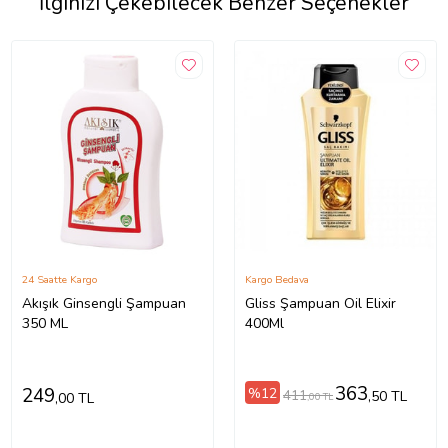
İlginizi Çekebilecek Benzer Seçenekler
24 Saatte Kargo
Kargo Bedava
Akışık Ginsengli Şampuan
Gliss Şampuan Oil Elixir
350 ML
400Ml
363
249
%12
411
,50 TL
,00 TL
,00 TL