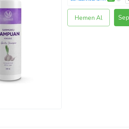
Sep
Hemen Al