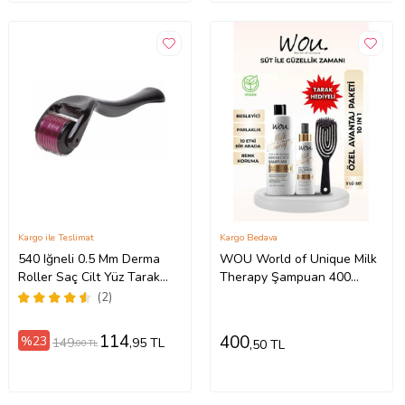
Kargo ile Teslimat
Kargo Bedava
540 Iğneli 0.5 Mm Derma
WOU World of Unique Milk
Roller Saç Cilt Yüz Tarak
Therapy Şampuan 400
Dermaroller
ML+Milk Therapy Milk
(2)
Therapy Saç Ba
114
400
%23
149
,95 TL
,50 TL
,00 TL