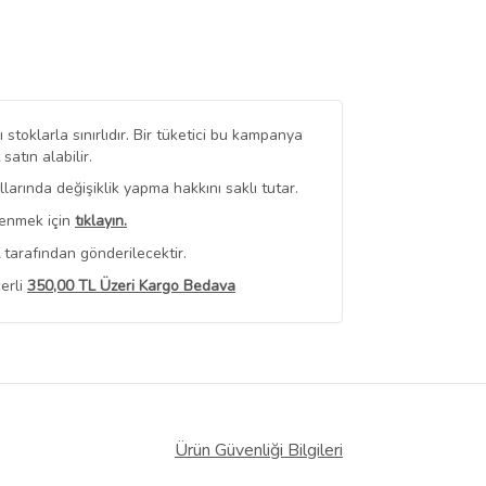
stoklarla sınırlıdır. Bir tüketici bu kampanya
tın alabilir.
arında değişiklik yapma hakkını saklı tutar.
renmek için
tıklayın.
tarafından gönderilecektir.
erli
350,00 TL Üzeri Kargo Bedava
 Görüntüle
iyat bilgileri, satıcı tarafından
Ürün Güvenliği Bilgileri