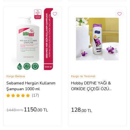
Kargo Bedava
Kargo ile Teslimat
Sebamed Hergün Kullanım
Hobby DEFNE YAĞI &
Şampuan 1000 ml
ORKİDE ÇİÇEĞİ ÖZÜ
ŞAMPUAN MAT VE CANSIZ
(17)
SAÇALR İÇİN
1150
128
1448
,00 TL
,00 TL
,99 TL