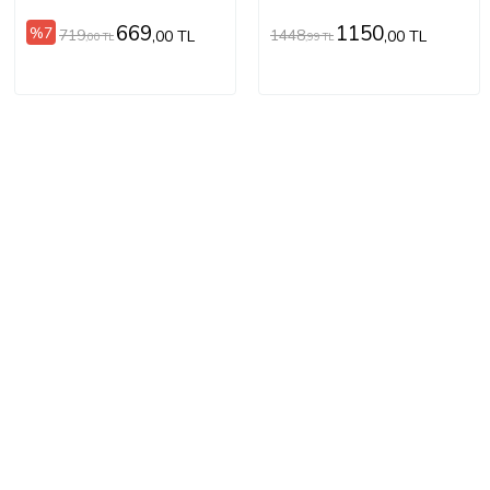
669
1150
%7
719
1448
,00 TL
,00 TL
,00 TL
,99 TL