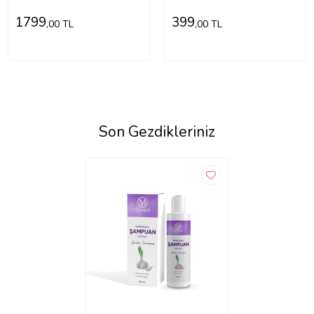
1799
399
,00 TL
,00 TL
Son Gezdikleriniz