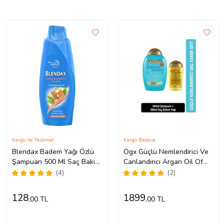
Kargo ile Teslimat
Kargo Bedava
Blendax Badem Yağı Özlü
Ogx Güçlü Nemlendirici Ve
Şampuan 500 Ml Saç Bakım
Canlandırıcı Argan Oil Of
Şampuanı
Morocco Sülfatsız Şampuan
(4)
(2)
385ml +Yağ 100ml
128
1899
,00 TL
,00 TL