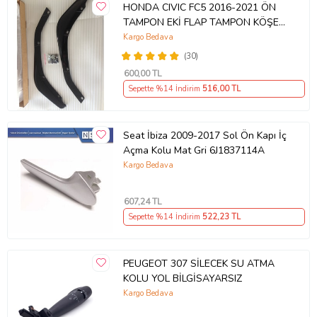
HONDA CIVIC FC5 2016-2021 ÖN
TAMPON EKİ FLAP TAMPON KÖŞESİ
TAKIM SAĞ SOL KAMPANYA ŞOKK
Kargo Bedava
FİYAT OEM
(30)
600
,00 TL
Sepette %14 İndirim
516
,00 TL
Seat İbiza 2009-2017 Sol Ön Kapı İç
Açma Kolu Mat Gri 6J1837114A
Kargo Bedava
607
,24 TL
Sepette %14 İndirim
522
,23 TL
PEUGEOT 307 SİLECEK SU ATMA
KOLU YOL BİLGİSAYARSIZ
Kargo Bedava