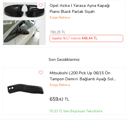
Opel Astra J Yarasa Ayna Kapağı
Piano Black Parlak Siyah
Kargo Bedava
781
,25 TL
Sepette %17 İndirim
648
,44 TL
Son Gezdikleriniz
Mitsubishi L200 Pick Up 06/15 Ön
Tampon Demi·ri· Bağlantı Ayağı Sol
(Alt) (Eagle Body)
Kargo Bedava
659
,42 TL
70,33 TL'den Başlayan Taksitlerle