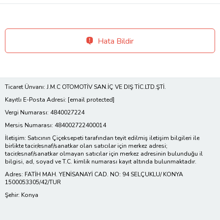
Hata Bildir
Ticaret Ünvanı: J.M.C OTOMOTİV SAN.İÇ VE DIŞ TİC.LTD.ŞTİ.
Kayıtlı E-Posta Adresi:
[email protected]
Vergi Numarası: 4840027224
Mersis Numarası: 484002722400014
İletişim: Satıcının Çiçeksepeti tarafından teyit edilmiş iletişim bilgileri ile
birlikte tacir/esnaf/sanatkar olan satıcılar için merkez adresi;
tacir/esnaf/sanatkar olmayan satıcılar için merkez adresinin bulunduğu il
bilgisi, ad, soyad ve T.C. kimlik numarası kayıt altında bulunmaktadır.
Adres: FATİH MAH. YENİSANAYİ CAD. NO: 94 SELÇUKLU/ KONYA
1500053305/42/TUR
Şehir: Konya