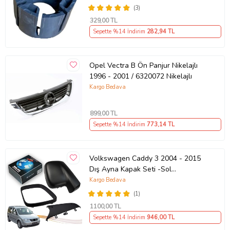
(3)
329
,00 TL
Sepette %14 İndirim
282
,94 TL
Opel Vectra B Ön Panjur Nikelajlı
1996 - 2001 / 6320072 Nikelajlı
Kargo Bedava
899
,00 TL
Sepette %14 İndirim
773
,14 TL
Volkswagen Caddy 3 2004 - 2015
Dış Ayna Kapak Seti -Sol
7E18575289 B9
Kargo Bedava
(1)
1100
,00 TL
Sepette %14 İndirim
946
,00 TL