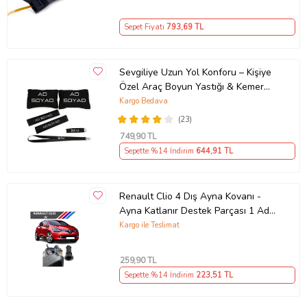
Sepet Fiyatı
793
,69 TL
Sevgiliye Uzun Yol Konforu – Kişiye
Özel Araç Boyun Yastığı & Kemer
Pedi Hediye Seti
Kargo Bedava
(23)
749
,90 TL
Sepette %14 İndirim
644
,91 TL
Renault Clio 4 Dış Ayna Kovanı -
Ayna Katlanır Destek Parçası 1 Adet
490307706 M3625
Kargo ile Teslimat
259
,90 TL
Sepette %14 İndirim
223
,51 TL