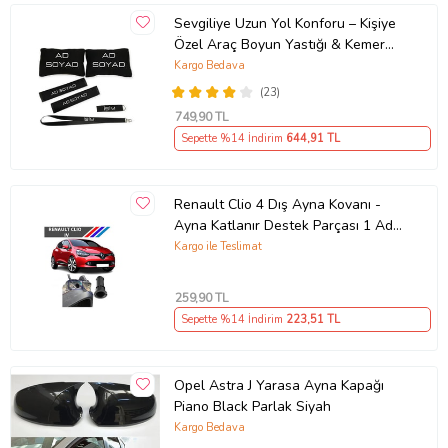
Sevgiliye Uzun Yol Konforu – Kişiye
Özel Araç Boyun Yastığı & Kemer
Pedi Hediye Seti
Kargo Bedava
(23)
749
,90 TL
Sepette %14 İndirim
644
,91 TL
Renault Clio 4 Dış Ayna Kovanı -
Ayna Katlanır Destek Parçası 1 Adet
490307706 M3625
Kargo ile Teslimat
259
,90 TL
Sepette %14 İndirim
223
,51 TL
Opel Astra J Yarasa Ayna Kapağı
Piano Black Parlak Siyah
Kargo Bedava