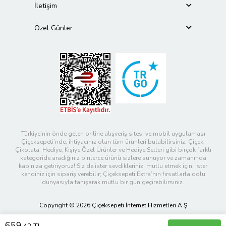
İletişim
Özel Günler
Türkiye’nin önde gelen online alışveriş sitesi ve mobil uygulaması
Çiçeksepeti’nde, ihtiyacınız olan tüm ürünleri bulabilirsiniz. Çiçek,
Çikolata, Hediye, Kişiye Özel Ürünler ve Hediye Setleri gibi birçok farklı
kategoride aradığınız binlerce ürünü sizlere sunuyor ve zamanında
kapınıza getiriyoruz! Siz de ister sevdiklerinizi mutlu etmek için, ister
kendiniz için sipariş verebilir; Çiçeksepeti Extra’nın fırsatlarla dolu
dünyasıyla tanışarak mutlu bir gün geçirebilirsiniz.
Copyright © 2026 Çiçeksepeti İnternet Hizmetleri A.Ş
659