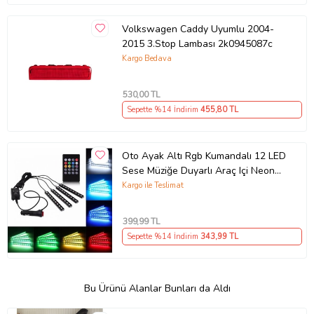
Volkswagen Caddy Uyumlu 2004-
2015 3.Stop Lambası 2k0945087c
Kargo Bedava
530
,00 TL
Sepette %14 İndirim
455
,80 TL
Oto Ayak Altı Rgb Kumandalı 12 LED
Sese Müziğe Duyarlı Araç Içi Neon
LED
Kargo ile Teslimat
399
,99 TL
Sepette %14 İndirim
343
,99 TL
Bu Ürünü Alanlar Bunları da Aldı