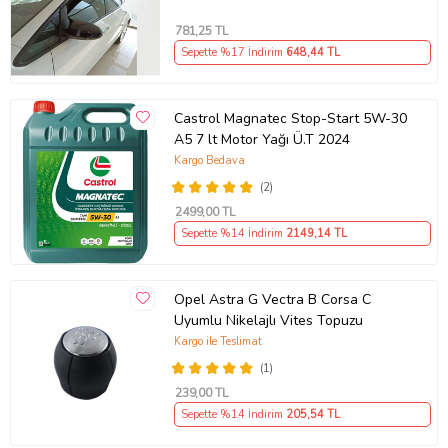
781
,25 TL
Sepette %17 İndirim
648
,44 TL
Castrol Magnatec Stop-Start 5W-30
A5 7 lt Motor Yağı Ü.T 2024
Kargo Bedava
(2)
2499
,00 TL
Sepette %14 İndirim
2149
,14 TL
Opel Astra G Vectra B Corsa C
Uyumlu Nikelajlı Vites Topuzu
Kargo ile Teslimat
(1)
239
,00 TL
Sepette %14 İndirim
205
,54 TL