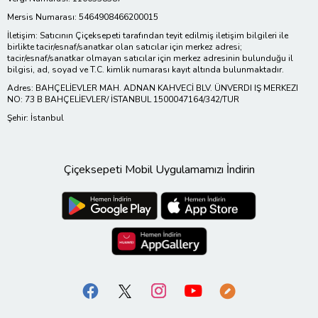
Mersis Numarası: 5464908466200015
İletişim: Satıcının Çiçeksepeti tarafından teyit edilmiş iletişim bilgileri ile
birlikte tacir/esnaf/sanatkar olan satıcılar için merkez adresi;
tacir/esnaf/sanatkar olmayan satıcılar için merkez adresinin bulunduğu il
bilgisi, ad, soyad ve T.C. kimlik numarası kayıt altında bulunmaktadır.
Adres: BAHÇELİEVLER MAH. ADNAN KAHVECİ BLV. ÜNVERDI IŞ MERKEZI
NO: 73 B BAHÇELİEVLER/ İSTANBUL 1500047164/342/TUR
Şehir: İstanbul
Çiçeksepeti Mobil Uygulamamızı İndirin