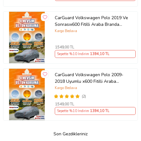
CarGuard Volkswagen Polo 2019 Ve
Sonrasıx600 Fitilli Araba Branda
Miflonlu Oto Çadır Örtü
Kargo Bedava
1549
,00 TL
Sepette %10 İndirim
1394
,10 TL
CarGuard Volkswagen Polo 2009-
2018 Uyumlu x600 Fitilli Araba
Brandası Miflonlu Branda Oto Çadır
Kargo Bedava
Örtü
(2)
1549
,00 TL
Sepette %10 İndirim
1394
,10 TL
Son Gezdikleriniz