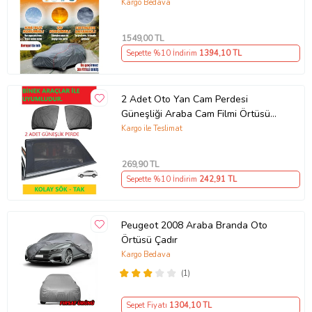
Miflonlu Branda Oto Çadır Örtü
Kargo Bedava
1549
,00 TL
Sepette %10 İndirim
1394
,10 TL
2 Adet Oto Yan Cam Perdesi
Güneşliği Araba Cam Filmi Örtüsü
Anne Bebek Emzirme Kılıfı Araç
Kargo ile Teslimat
Güneşlik
269
,90 TL
Sepette %10 İndirim
242
,91 TL
Peugeot 2008 Araba Branda Oto
Örtüsü Çadır
Kargo Bedava
(1)
Sepet Fiyatı
1304
,10 TL