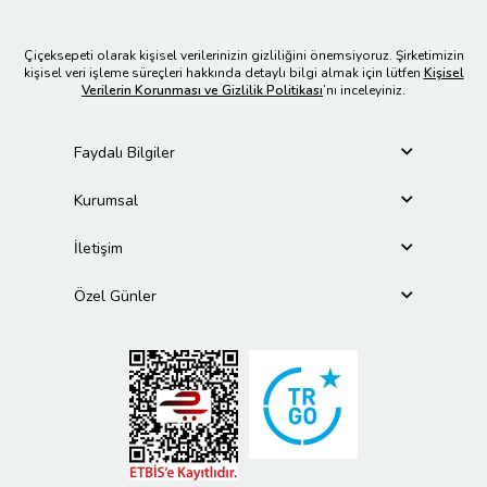
Çiçeksepeti olarak kişisel verilerinizin gizliliğini önemsiyoruz. Şirketimizin
kişisel veri işleme süreçleri hakkında detaylı bilgi almak için lütfen
Kişisel
Verilerin Korunması ve Gizlilik Politikası
’nı inceleyiniz.
Faydalı Bilgiler
Kurumsal
İletişim
Özel Günler