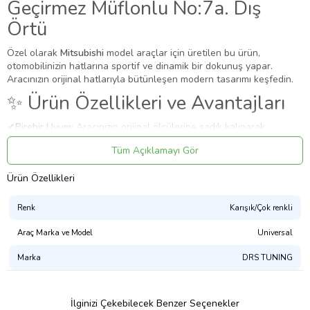
Geçirmez Müflonlu No:7a. Dış
Örtü
Özel olarak
Mitsubishi
model araçlar için üretilen bu ürün,
otomobilinizin hatlarına sportif ve dinamik bir dokunuş yapar.
Aracınızın orijinal hatlarıyla bütünleşen modern tasarımı keşfedin.
✨ Ürün Özellikleri ve Avantajları
✔
Birebir Uyum:
Aracınızın orijinal ölçülerine sadık kalınarak
üretilmiştir.
Tüm Açıklamayı Gör
✔
Malzeme:
Dayanıklı ve uzun ömürlü malzeme.
Uygulama
Ürün Özellikleri
Aracınızın ölçülerine uygundur. Montaj işlemi el yatkınlığı
gerektirebilir.
Renk
Karışık/Çok renkli
Paket İçeriği
Araç Marka ve Model
Universal
Mitsubishi Pajero Branda Su Geçirmez Müflonlu No:7a. Dış Örtü
Marka
DRS TUNING
Güvenli Teslimat
Siparişleriniz darbe emici özel ambalajlarla, kargoda zarar
görmeyecek şekilde paketlenerek tarafınıza ulaştırılır. %100
İlginizi Çekebilecek Benzer Seçenekler
Müşteri memnuniyeti garantisiyle.