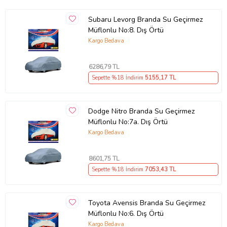
Ürün Kodu:
kcm37781314
Subaru Levorg Branda Su Geçirmez
Müflonlu No:8. Dış Örtü
Kargo Bedava
6286
,79 TL
Sepette %18 İndirim
5155
,17 TL
Dodge Nitro Branda Su Geçirmez
Müflonlu No:7a. Dış Örtü
Kargo Bedava
8601
,75 TL
Sepette %18 İndirim
7053
,43 TL
Toyota Avensis Branda Su Geçirmez
Müflonlu No:6. Dış Örtü
Kargo Bedava