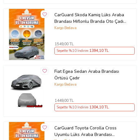
CarGuard Skoda Kamiq Lüks Araba
Brandası Miflonlu Branda Oto Çadır
Örtü
Kargo Bedava
1549
,00 TL
Sepette %10 İndirim
1394
,10 TL
Fiat Egea Sedan Araba Brandası
Örtüsü Çadır
Kargo Bedava
1449
,00 TL
Sepette %10 İndirim
1304
,10 TL
CarGuard Toyota Corolla Cross
Uyumlu Lüks Araba Brandası