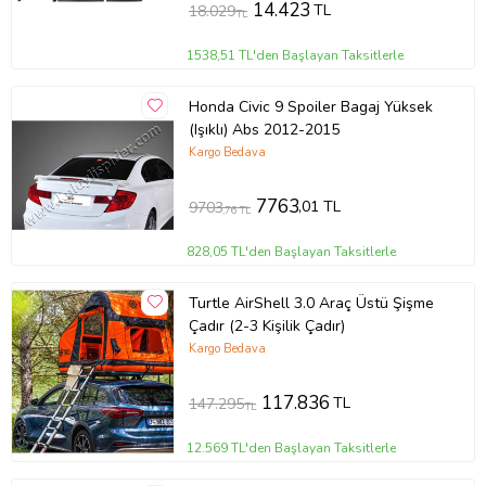
14.423
TL
18.029
TL
1538,51 TL'den Başlayan Taksitlerle
Honda Civic 9 Spoiler Bagaj Yüksek
(Işıklı) Abs 2012-2015
Kargo Bedava
7763
,01 TL
9703
,76 TL
828,05 TL'den Başlayan Taksitlerle
Turtle AirShell 3.0 Araç Üstü Şişme
Çadır (2-3 Kişilik Çadır)
Kargo Bedava
117.836
TL
147.295
TL
12.569 TL'den Başlayan Taksitlerle