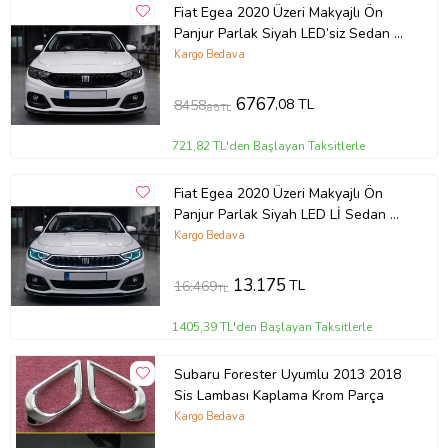
Fiat Egea 2020 Üzeri Makyajlı Ön
Panjur Parlak Siyah LED’siz Sedan &
HB Uyumlu
Kargo Bedava
6767
,08 TL
8458
,85 TL
721,82 TL'den Başlayan Taksitlerle
Fiat Egea 2020 Üzeri Makyajlı Ön
Panjur Parlak Siyah LED Lİ Sedan &
HB Uyumlu
Kargo Bedava
13.175
TL
16.469
TL
1405,39 TL'den Başlayan Taksitlerle
Subaru Forester Uyumlu 2013 2018
Sis Lambası Kaplama Krom Parça
Kargo Bedava