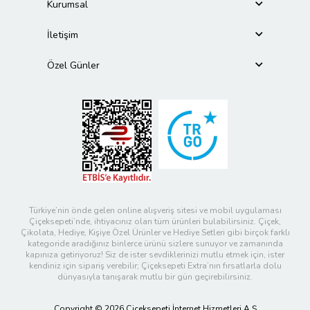
Kurumsal
İletişim
Özel Günler
Türkiye’nin önde gelen online alışveriş sitesi ve mobil uygulaması
Çiçeksepeti’nde, ihtiyacınız olan tüm ürünleri bulabilirsiniz. Çiçek,
Çikolata, Hediye, Kişiye Özel Ürünler ve Hediye Setleri gibi birçok farklı
kategoride aradığınız binlerce ürünü sizlere sunuyor ve zamanında
kapınıza getiriyoruz! Siz de ister sevdiklerinizi mutlu etmek için, ister
kendiniz için sipariş verebilir; Çiçeksepeti Extra’nın fırsatlarla dolu
dünyasıyla tanışarak mutlu bir gün geçirebilirsiniz.
Copyright © 2026 Çiçeksepeti İnternet Hizmetleri A.Ş