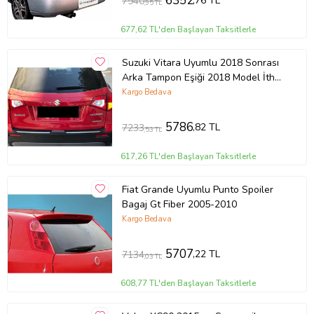
6352
,76 TL
7940
,95 TL
677,62 TL'den Başlayan Taksitlerle
Suzuki Vitara Uyumlu 2018 Sonrası
Arka Tampon Eşiği 2018 Model İthal
Üründür
Kargo Bedava
5786
,82 TL
7233
,53 TL
617,26 TL'den Başlayan Taksitlerle
Fiat Grande Uyumlu Punto Spoiler
Bagaj Gt Fiber 2005-2010
Kargo Bedava
5707
,22 TL
7134
,03 TL
608,77 TL'den Başlayan Taksitlerle