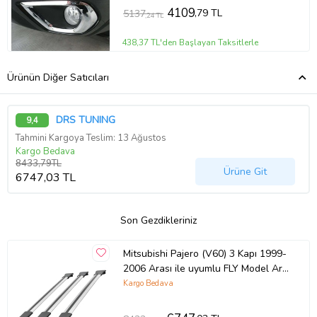
4109
,79 TL
5137
,24 TL
438,37 TL'den Başlayan Taksitlerle
Ürünün Diğer Satıcıları
DRS TUNING
9,4
Tahmini Kargoya Teslim: 13 Ağustos
Kargo Bedava
8433,79TL
Ürüne Git
6747,03 TL
Son Gezdikleriniz
Mitsubishi Pajero (V60) 3 Kapı 1999-
2006 Arası ile uyumlu FLY Model Ara
Atkı Tavan Barı GRİ 3 ADET
Kargo Bedava