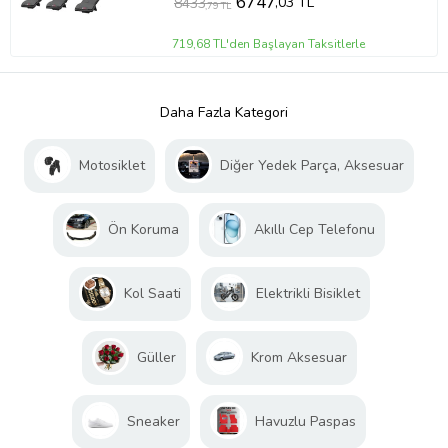
6747
,03 TL
8433
,79 TL
719,68 TL'den Başlayan Taksitlerle
Daha Fazla Kategori
Motosiklet
Diğer Yedek Parça, Aksesuar
Ön Koruma
Akıllı Cep Telefonu
Kol Saati
Elektrikli Bisiklet
Güller
Krom Aksesuar
Sneaker
Havuzlu Paspas