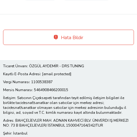
Hata Bildir
Ticaret Ünvanı: ÖZGÜL AYDEMİR - DRS TUNING
Kayıtlı E-Posta Adresi:
[email protected]
Vergi Numarası: 1100538387
Mersis Numarası: 5464908466200015
İletişim: Satıcının Çiçeksepeti tarafından teyit edilmiş iletişim bilgileri ile
birlikte tacir/esnaf/sanatkar olan satıcılar için merkez adresi;
tacir/esnaf/sanatkar olmayan satıcılar için merkez adresinin bulunduğu il
bilgisi, ad, soyad ve T.C. kimlik numarası kayıt altında bulunmaktadır.
Adres: BAHÇELİEVLER MAH. ADNAN KAHVECİ BLV. ÜNVERDI IŞ MERKEZI
NO: 73 B BAHÇELİEVLER/ İSTANBUL 1500047164/342/TUR
Şehir: İstanbul