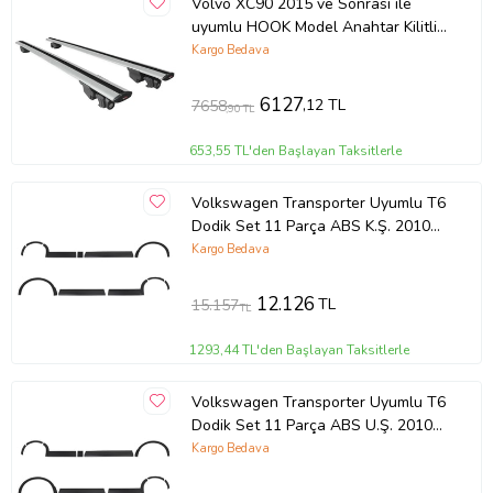
Volvo XC90 2015 ve Sonrası ile
uyumlu HOOK Model Anahtar Kilitli
Ara Atkı Tavan Barı GRİ
Kargo Bedava
6127
,12 TL
7658
,90 TL
653,55 TL'den Başlayan Taksitlerle
Volkswagen Transporter Uyumlu T6
Dodik Set 11 Parça ABS K.Ş. 2010
2014 Model Aras
Kargo Bedava
12.126
TL
15.157
TL
1293,44 TL'den Başlayan Taksitlerle
Volkswagen Transporter Uyumlu T6
Dodik Set 11 Parça ABS U.Ş. 2010
2014 Model Arası
Kargo Bedava