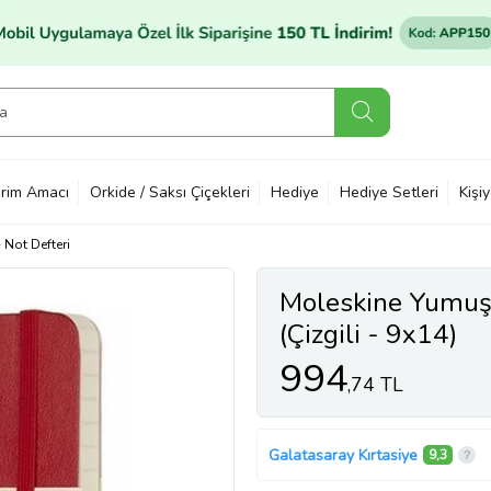
rim Amacı
Orkide / Saksı Çiçekleri
Hediye
Hediye Setleri
Kişi
Not Defteri
Moleskine Yumuşa
(Çizgili - 9x14)
994
,74 TL
Galatasaray Kırtasiye
9,3