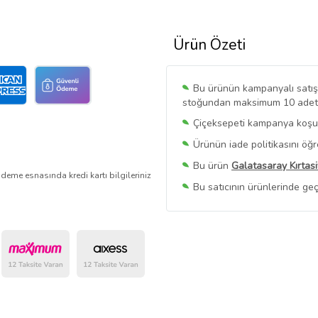
Ürün Özeti
Bu ürünün kampanyalı satışı 
stoğundan maksimum 10 adet sa
Çiçeksepeti kampanya koşull
Ürünün iade politikasını öğ
Bu ürün
Galatasaray Kırtas
deme esnasında kredi kartı bilgileriniz
Bu satıcının ürünlerinde geç
Bu Satıcının
Tüm Ürünlerini
Ürün sayfasında gördüğünüz f
belirlenmektedir.