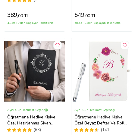
389
549
,00 TL
,00 TL
41,49 TL'den Başlayan Taksitlerle
58,56 TL'den Başlayan Taksitlerle
Aynı Gün Teslimat Seçeneği
Aynı Gün Teslimat Seçeneği
Öğretmene Hediye Kişiye
Öğretmene Hediye Kişiye
Özel Hazırlanmış Siyah
Özel Beyaz Defter Ve Roller
Defter ve Kalem Seti
Kalem Seti
(68)
(141)