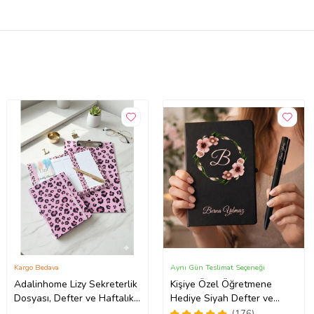
Kargo Bedava
Aynı Gün Teslimat Seçeneği
Adalinhome Lizy Sekreterlik
Kişiye Özel Öğretmene
Dosyası, Defter ve Haftalık
Hediye Siyah Defter ve
Planlayıcı / Not & Plan Seti
Kalem Hediye Seti
(176)