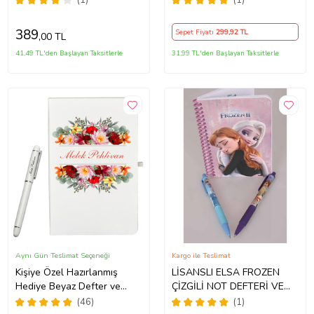
389
Sepet Fiyatı
299
,92 TL
,00 TL
41,49 TL'den Başlayan Taksitlerle
31,99 TL'den Başlayan Taksitlerle
Aynı Gün Teslimat Seçeneği
Kargo ile Teslimat
Kişiye Özel Hazırlanmış
LİSANSLI ELSA FROZEN
Hediye Beyaz Defter ve
ÇİZGİLİ NOT DEFTERİ VE
Beyaz Roller Kalem Seti
VERSATİL UÇLU KALEM 0.7
(46)
(1)