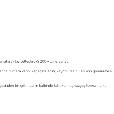
ıtarak kişiselleştirdiği 200 yıllık efsane...
ına numara verip, kapağına adını, kaybolursa bulanların göndermesi içi
esinden bir çok insanın kalbinde taht kurmuş vazgeçilemez marka