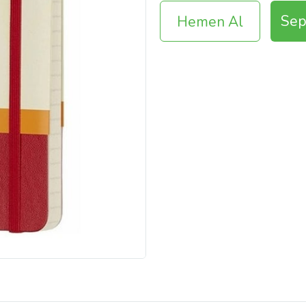
Sep
Hemen Al