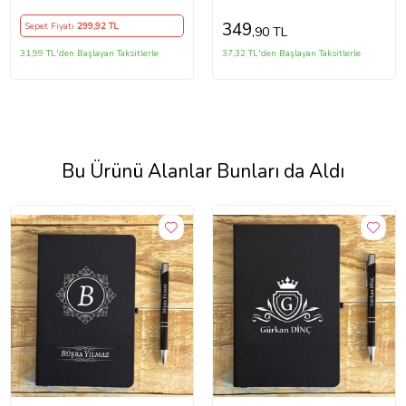
mm 2'LİSİ (Mavi)
349
Sepet Fiyatı
299
,92 TL
,90 TL
31,99 TL'den Başlayan Taksitlerle
37,32 TL'den Başlayan Taksitlerle
Bu Ürünü Alanlar Bunları da Aldı