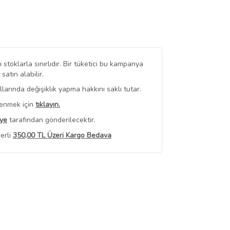
stoklarla sınırlıdır. Bir tüketici bu kampanya
tın alabilir.
arında değişiklik yapma hakkını saklı tutar.
renmek için
tıklayın.
iye
tarafından gönderilecektir.
erli
350,00 TL Üzeri Kargo Bedava
 Görüntüle
iyat bilgileri, satıcı tarafından