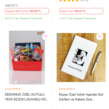
(Pembe)
849
,00 TL
Sepette %30 İndirim
594
,30 TL
Sepet Fiyatı
299
,92 TL
63,39 TL'den Başlayan Taksitlerle
31,99 TL'den Başlayan Taksitlerle
Kargo Bedava
Kargo Bedava
DEKOMUS ÖZEL KUTULU
Kişiye Özel İsimli Ajanda Not
YENİ SEZON LİSANSLI HOT
Defteri ve Kalem Seti
WHEELS KIRTASİYE SETİ
2413B1005 (Beyaz)