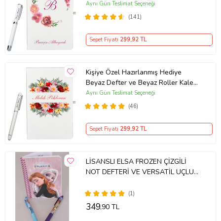
Aynı Gün Teslimat Seçeneği
(141)
Sepet Fiyatı
299
,92 TL
Kişiye Özel Hazırlanmış Hediye
Beyaz Defter ve Beyaz Roller Kalem
Seti
Aynı Gün Teslimat Seçeneği
(46)
Sepet Fiyatı
299
,92 TL
LİSANSLI ELSA FROZEN ÇİZGİLİ
NOT DEFTERİ VE VERSATİL UÇLU
KALEM 0.7 mm 2'LİSİ (Mavi)
(1)
349
,90 TL