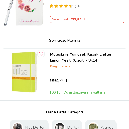
(141)
Sepet Fiyatı
299
,92 TL
Son Gezdikleriniz
Moleskine Yumuşak Kapak Defter
Limon Yeşili (Çizgili - 9x14)
Kargo Bedava
994
,74 TL
106,10 TL'den Başlayan Taksitlerle
Daha Fazla Kategori
Not Defteri
Defter
Ajanda