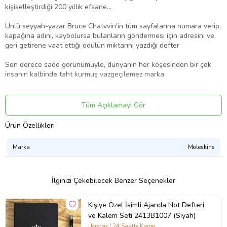
kişiselleştirdiği 200 yıllık efsane...
Ünlü seyyah-yazar Bruce Chatvvin'in tüm sayfalarına numara verip,
kapağına adını, kaybolursa bulanların göndermesi için adresini ve
geri getirene vaat ettiği ödülün miktarını yazdığı defter
Son derece sade görünümüyle, dünyanın her köşesinden bir çok
insanın kalbinde taht kurmuş vazgeçilemez marka
Yumuşak kapak
Tüm Açıklamayı Gör
9x14 cm.
Yuvarlatılmış köşeler, elastik kapatma ve ayraç
Ürün Özellikleri
Gizli cep
Marka
Moleskine
Gözü yormayan renkte ve asit olmaksızın üretilen 70 gr/m² özel
kağıt
İlginizi Çekebilecek Benzer Seçenekler
FSC™ sertifikalı ormanlardan ve diğer kontrollü kaynaklardan elde
edilen malzemelerden yapılmıştır.
Kişiye Özel İsimli Ajanda Not Defteri
ve Kalem Seti 2413B1007 (Siyah)
Ücretsiz / 24 Saatte Kargo