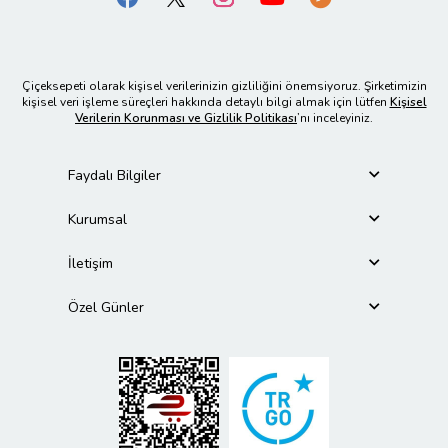
Çiçeksepeti olarak kişisel verilerinizin gizliliğini önemsiyoruz. Şirketimizin
kişisel veri işleme süreçleri hakkında detaylı bilgi almak için lütfen
Kişisel
Verilerin Korunması ve Gizlilik Politikası
’nı inceleyiniz.
Faydalı Bilgiler
Kurumsal
İletişim
Özel Günler