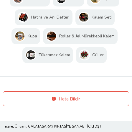
Hatıra ve Anı Defteri
Kalem Seti
Kupa
Roller & Jel Mürekkepli Kalem
Tükenmez Kalem
Güller
Hata Bildir
Ticaret Ünvanı: GALATASARAY KIRTASİYE SAN.VE TİC.LTDŞTİ