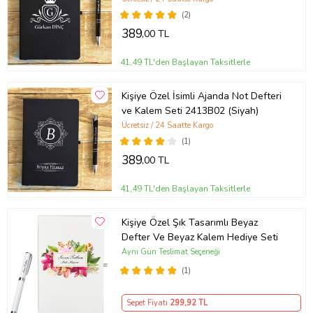
(2)
Ürün Kodu:
kcm72697952
389
,00 TL
41,49 TL'den Başlayan Taksitlerle
Kişiye Özel İsimli Ajanda Not Defteri
ve Kalem Seti 2413B02 (Siyah)
Ücretsiz / 24 Saatte Kargo
(1)
389
,00 TL
41,49 TL'den Başlayan Taksitlerle
Kişiye Özel Şık Tasarımlı Beyaz
Defter Ve Beyaz Kalem Hediye Seti
Aynı Gün Teslimat Seçeneği
(1)
Sepet Fiyatı
299
,92 TL