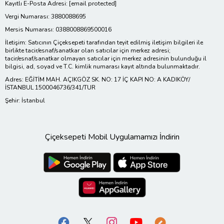
Kayıtlı E-Posta Adresi:
[email protected]
Vergi Numarası: 3880088695
Mersis Numarası: 0388008869500016
İletişim: Satıcının Çiçeksepeti tarafından teyit edilmiş iletişim bilgileri ile
birlikte tacir/esnaf/sanatkar olan satıcılar için merkez adresi;
tacir/esnaf/sanatkar olmayan satıcılar için merkez adresinin bulunduğu il
bilgisi, ad, soyad ve T.C. kimlik numarası kayıt altında bulunmaktadır.
Adres: EĞİTİM MAH. AÇIKGÖZ SK. NO: 17 İÇ KAPI NO: A KADIKÖY/
İSTANBUL 1500046736/341/TUR
Şehir: İstanbul
Çiçeksepeti Mobil Uygulamamızı İndirin