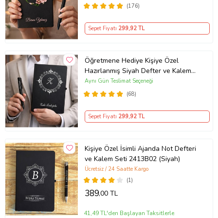
(176)
Sepet Fiyatı
299
,92 TL
Öğretmene Hediye Kişiye Özel
Hazırlanmış Siyah Defter ve Kalem
Seti
Aynı Gün Teslimat Seçeneği
(68)
Sepet Fiyatı
299
,92 TL
Kişiye Özel İsimli Ajanda Not Defteri
ve Kalem Seti 2413B02 (Siyah)
Ücretsiz / 24 Saatte Kargo
(1)
389
,00 TL
41,49 TL'den Başlayan Taksitlerle