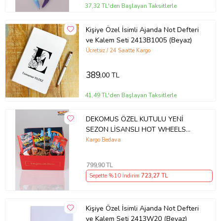
37,32 TL'den Başlayan Taksitlerle
Kişiye Özel İsimli Ajanda Not Defteri
ve Kalem Seti 2413B1005 (Beyaz)
Ücretsiz / 24 Saatte Kargo
389
,00 TL
41,49 TL'den Başlayan Taksitlerle
DEKOMUS ÖZEL KUTULU YENİ
SEZON LİSANSLI HOT WHEELS
KIRTASİYE SETİ (Mavi)
Kargo Bedava
799
,90 TL
Sepette %10 İndirim
723
,27 TL
Kişiye Özel İsimli Ajanda Not Defteri
ve Kalem Seti 2413W20 (Beyaz)