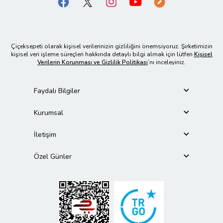
Çiçeksepeti olarak kişisel verilerinizin gizliliğini önemsiyoruz. Şirketimizin
kişisel veri işleme süreçleri hakkında detaylı bilgi almak için lütfen
Kişisel
Verilerin Korunması ve Gizlilik Politikası
’nı inceleyiniz.
Faydalı Bilgiler
Kurumsal
İletişim
Özel Günler