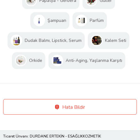
Papatya - Gerbera
Güller
Şampuan
Parfüm
Dudak Balmı, Lipstick, Serum
Kalem Seti
Orkide
Anti-Aging, Yaşlanma Karşıtı
Hata Bildir
Ticaret Ünvanı: DURDANE ERTEKİN - ESAĞLIKKOZMETİK