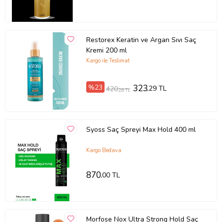
Restorex Keratin ve Argan Sıvı Saç
Kremi 200 ml
Kargo ile Teslimat
%23
323
,29 TL
420
,28 TL
Syoss Saç Spreyi Max Hold 400 ml
Kargo Bedava
870
,00 TL
Morfose Nox Ultra Strong Hold Saç