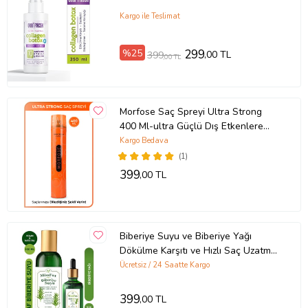
Kargo ile Teslimat
%25
299
,00 TL
399
,00 TL
Morfose Saç Spreyi Ultra Strong
400 Ml-ultra Güçlü Dış Etkenlere
Karşı Kalıcı Tutuş
Kargo Bedava
(1)
399
,00 TL
Biberiye Suyu ve Biberiye Yağı
Dökülme Karşıtı ve Hızlı Saç Uzatma
Etkili
Ücretsiz / 24 Saatte Kargo
399
,00 TL