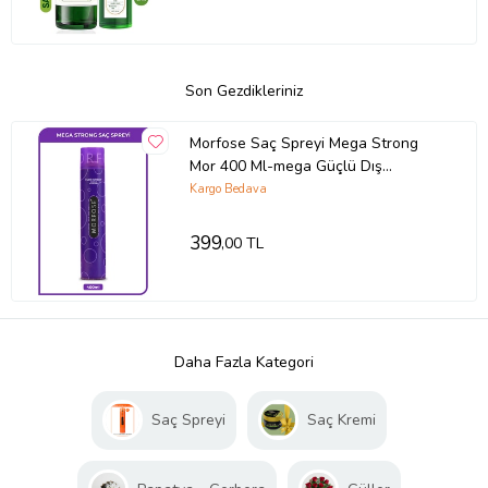
Son Gezdikleriniz
Morfose Saç Spreyi Mega Strong
Mor 400 Ml-mega Güçlü Dış
Etkenlere Karşı Kalıcı Tutuş
Kargo Bedava
399
,00 TL
Daha Fazla Kategori
Saç Spreyi
Saç Kremi