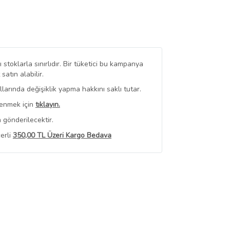
stoklarla sınırlıdır. Bir tüketici bu kampanya
tın alabilir.
arında değişiklik yapma hakkını saklı tutar.
renmek için
tıklayın.
 gönderilecektir.
erli
350,00 TL Üzeri Kargo Bedava
 Görüntüle
iyat bilgileri, satıcı tarafından