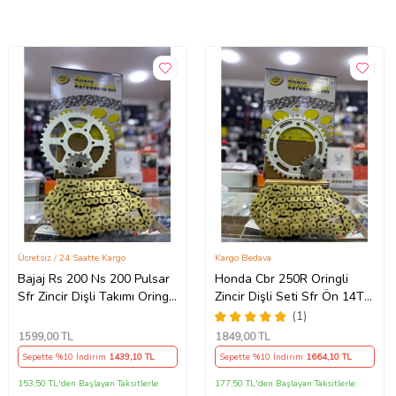
Ücretsiz / 24 Saatte Kargo
Kargo Bedava
Bajaj Rs 200 Ns 200 Pulsar
Honda Cbr 250R Oringli
Sfr Zincir Dişli Takımı Oringli
Zincir Dişli Seti Sfr Ön 14T
Arka 40T -Ön 14T 108
Arka 38 T/120 Bakla 2011-
(1)
Bakla Supermto
17 Arasmto
1599
,00 TL
1849
,00 TL
Sepette %10 İndirim
1439
,10 TL
Sepette %10 İndirim
1664
,10 TL
153,50 TL'den Başlayan Taksitlerle
177,50 TL'den Başlayan Taksitlerle