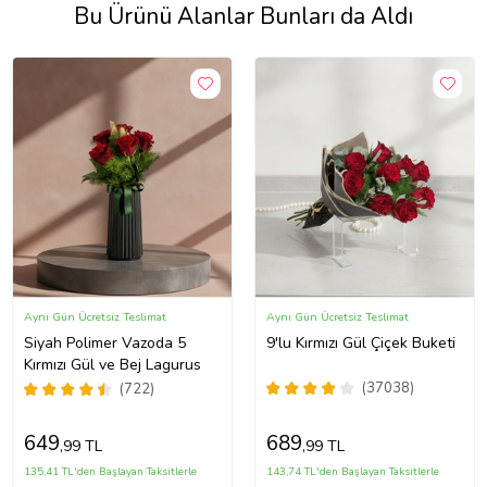
Bu Ürünü Alanlar Bunları da Aldı
Aynı Gün Ücretsiz Teslimat
Aynı Gün Ücretsiz Teslimat
Siyah Polimer Vazoda 5
9'lu Kırmızı Gül Çiçek Buketi
Kırmızı Gül ve Bej Lagurus
(37038)
(722)
649
689
,99 TL
,99 TL
135,41 TL'den Başlayan Taksitlerle
143,74 TL'den Başlayan Taksitlerle