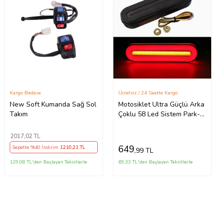
Kargo Bedava
Ücretsiz / 24 Saatte Kargo
New Soft Kumanda Sağ Sol
Motosiklet Ultra Güçlü Arka
Takım
Çoklu 58 Led Sistem Park-
Fren+Sinyal+Dörtlü Modlu
2017
,02 TL
649
Sepette %40 İndirim
1210
,21 TL
,99 TL
129,08 TL'den Başlayan Taksitlerle
69,33 TL'den Başlayan Taksitlerle