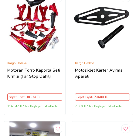
Kargo Bedava
Kargo Bedava
Motoran Torro Kaporta Seti
Motosiklet Karter Ayırma
Kırmızı (Far Stop Dahil)
Aparatı
Sepet Fiyatı
10.963
TL
Sepet Fiyatı
736
,88 TL
1169,47 TL'den Başlayan Taksitlerle
78,60 TL'den Başlayan Taksitlerle