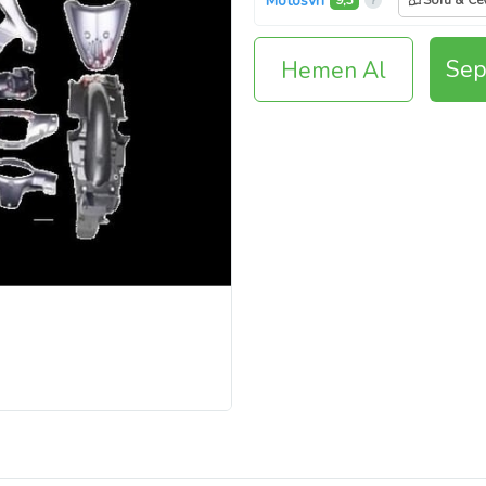
Motosvn
9,3
Soru & Ce
Sep
Hemen Al