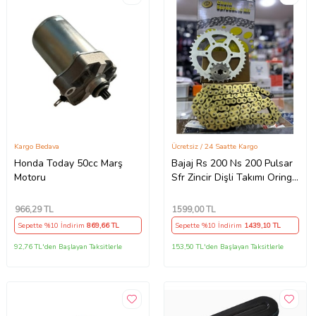
Kargo Bedava
Ücretsiz / 24 Saatte Kargo
Honda Today 50cc Marş
Bajaj Rs 200 Ns 200 Pulsar
Motoru
Sfr Zincir Dişli Takımı Oringli
Arka 40T -Ön 14T 108
Bakla Supermto
966
,29 TL
1599
,00 TL
Sepette %10 İndirim
869
,66 TL
Sepette %10 İndirim
1439
,10 TL
92,76 TL'den Başlayan Taksitlerle
153,50 TL'den Başlayan Taksitlerle