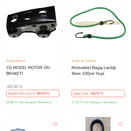
Kargo Bedava
Kargo ile Teslimat
CG MODEL MOTOR ÖN
Motosiklet Bagaj Lastiği
BRAKETİ
9mm-100cm Yeşil
425
,83 TL
Sepette %10 İndirim
383
,25 TL
Sepet Fiyatı
164
,72 TL
40,88 TL'den Başlayan Taksitlerle
17,57 TL'den Başlayan Taksitlerle