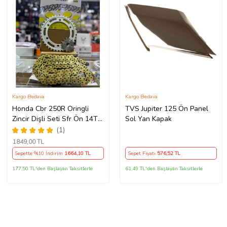
Kargo Bedava
Kargo Bedava
Honda Cbr 250R Oringli
TVS Jupiter 125 Ön Panel
Zincir Dişli Seti Sfr Ön 14T
Sol Yan Kapak
Arka 38 T/120 Bakla 2011-
(1)
17 Arasmto
1849
,00 TL
Sepette %10 İndirim
1664
,10 TL
Sepet Fiyatı
576
,52 TL
177,50 TL'den Başlayan Taksitlerle
61,49 TL'den Başlayan Taksitlerle