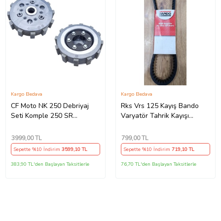
Kargo Bedava
Kargo Bedava
CF Moto NK 250 Debriyaj
Rks Vrs 125 Kayış Bando
Seti Komple 250 SR
Varyatör Tahrik Kayışı
Debriyaj Balata+Göbek Set
815.5x22x30x10 Supermoto
7Li Hepsi İnce(2018-
3999
,00 TL
799
,00 TL
22)Arasmto (Siyah)
Sepette %10 İndirim
3599
,10 TL
Sepette %10 İndirim
719
,10 TL
383,90 TL'den Başlayan Taksitlerle
76,70 TL'den Başlayan Taksitlerle