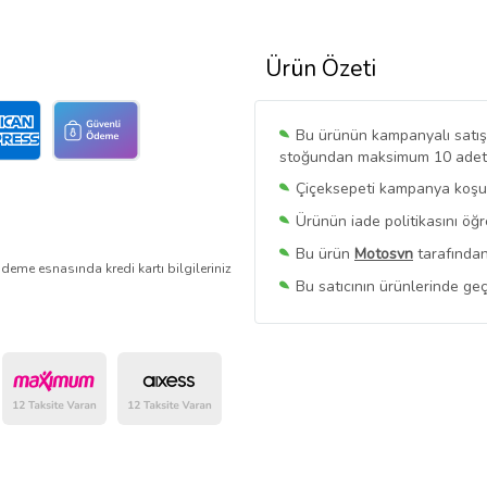
Ürün Özeti
Bu ürünün kampanyalı satışı 
stoğundan maksimum 10 adet sa
Çiçeksepeti kampanya koşull
Ürünün iade politikasını öğ
Bu ürün
Motosvn
tarafından
deme esnasında kredi kartı bilgileriniz
Bu satıcının ürünlerinde geç
Bu Satıcının
Tüm Ürünlerini
Ürün sayfasında gördüğünüz f
belirlenmektedir.