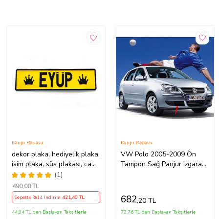
Kargo Bedava
Kargo Bedava
dekor plaka, hediyelik plaka,
VW Polo 2005-2009 Ön
isim plaka, süs plakası, cam
Tampon Sağ Panjur Izgarası
önü plakası, tırcı plakası
Kapağı 6Q0853666E
(1)
(Sarı-Siyah)
490
,00 TL
682
Sepette %14 İndirim
421
,40 TL
,20 TL
44,94 TL'den Başlayan Taksitlerle
72,76 TL'den Başlayan Taksitlerle