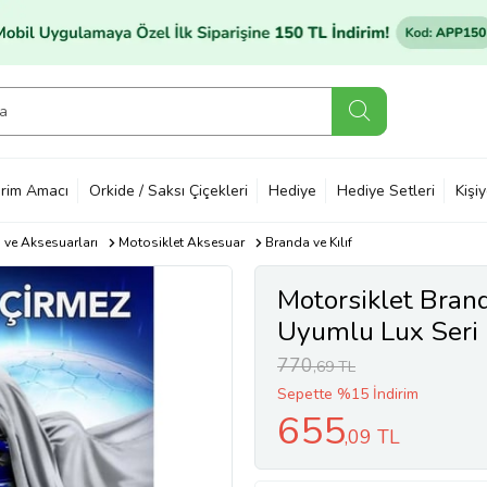
rim Amacı
Orkide / Saksı Çiçekleri
Hediye
Hediye Setleri
Kişi
ı ve Aksesuarları
Motosiklet Aksesuar
Branda ve Kılıf
Motorsiklet Bran
Uyumlu Lux Seri
770
,69 TL
Sepette %15 İndirim
655
,09 TL