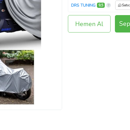
DRS TUNING
9,5
Satıc
Sep
Hemen Al