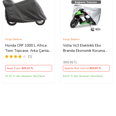
Kargo Bedava
Kargo Bedava
Honda CRF 1000 L Africa
Volta Vs3 Elektrikli Eko
Twin Topcase, Arka Çanta
Branda Ekonomik Koruma
Uyumlu Motosiklet Branda,
Gri
(1)
Motor Örtüsü , Çadır
899
,99 TL
Sepet Fiyatı
629
,10 TL
Sepette %10 İndirim
809
,99 TL
67,10 TL'den Başlayan Taksitlerle
86,39 TL'den Başlayan Taksitlerle