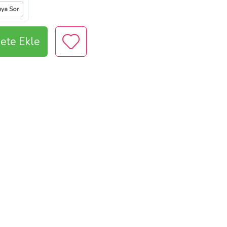
ıya Sor
ete Ekle