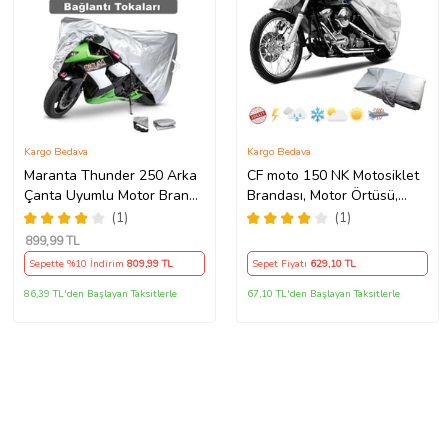
Kargo Bedava
Kargo Bedava
Maranta Thunder 250 Arka
CF moto 150 NK Motosiklet
Çanta Uyumlu Motor Branda
Brandası, Motor Örtüsü,
Örtü Miflonlu Premium 4
Çadır
(1)
(1)
Mevsim Koruma Gri
899
,99 TL
Sepette %10 İndirim
809
,99 TL
Sepet Fiyatı
629
,10 TL
86,39 TL'den Başlayan Taksitlerle
67,10 TL'den Başlayan Taksitlerle