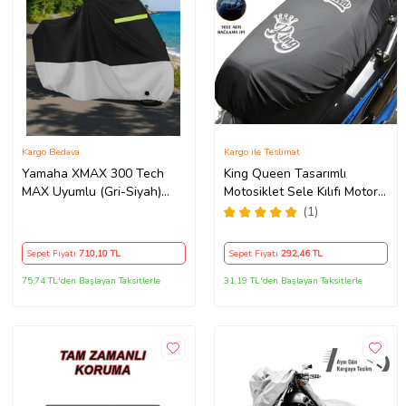
Kargo Bedava
Kargo ile Teslimat
Yamaha XMAX 300 Tech
King Queen Tasarımlı
MAX Uyumlu (Gri-Siyah)
Motosiklet Sele Kılıfı Motor
Reflektörlü ,Motosiklet
Koltuk Brandası Siyah
(1)
Brandası,Motor Branda
Motor Örtüsü (Güvenlik
Sepet Fiyatı
710
,10 TL
Sepet Fiyatı
292
,46 TL
Kilidi ve Bağlantı Tokalı)
75,74 TL'den Başlayan Taksitlerle
31,19 TL'den Başlayan Taksitlerle