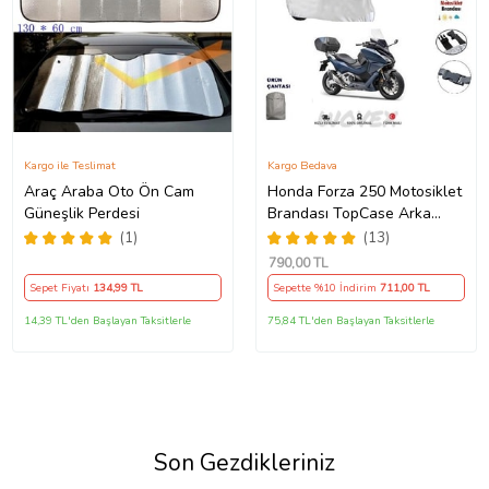
Kargo ile Teslimat
Kargo Bedava
Araç Araba Oto Ön Cam
Honda Forza 250 Motosiklet
Güneşlik Perdesi
Brandası TopCase Arka
Çanta Uyumlu Branda,Örtü
(1)
(13)
790
,00 TL
Sepet Fiyatı
134
,99 TL
Sepette %10 İndirim
711
,00 TL
14,39 TL'den Başlayan Taksitlerle
75,84 TL'den Başlayan Taksitlerle
Son Gezdikleriniz