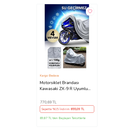
Kargo Bedava
Motorsiklet Brandası
Kawasaki ZX-9 R Uyumlu
Lux Seri
770
,69 TL
Sepette %15 İndirim
655
,09 TL
69,87 TL'den Başlayan Taksitlerle