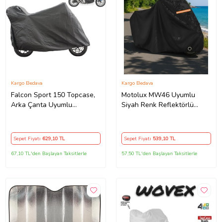
Kargo Bedava
Kargo Bedava
Falcon Sport 150 Topcase,
Motolux MW46 Uyumlu
Arka Çanta Uyumlu
Siyah Renk Reflektörlü
Motosiklet Branda, Motor
,Motosiklet Brandası,Motor
Örtüsü , Çadır
Branda Motor Örtüsü
(Güvenlik Kilidi ve Bağlantı
Sepet Fiyatı
629
,10 TL
Sepet Fiyatı
539
,10 TL
Tokalı)
67,10 TL'den Başlayan Taksitlerle
57,50 TL'den Başlayan Taksitlerle