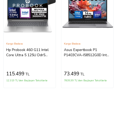
Kargo Bedava
Kargo Bedava
Hp Probook 460 G11 Intel
Asus Expertbook P1
Core Ultra 5 125U Ddr5
P1403CVA-I58512G0D Intel
40GB 4tb SSD Intel® Aı
Core I5-13420H 40GB Ddr5
Boost 16" Wuxga IPS
256GB SSD
Freedos Taşınabilir
WINDOWS11HOME 14" Fhd
115.499
73.499
TL
TL
Bilgisayar A23BKEAF16 +
Intel UHD Taşınabilir
Zetta Çanta
Bilgisayar
12.319 TL'den Başlayan Taksitlerle
7839,99 TL'den Başlayan Taksitlerle
WXI58512G0DH21+ZETTAÇA