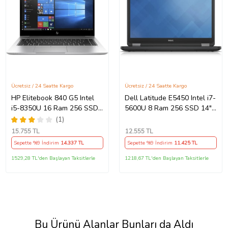
Ücretsiz / 24 Saatte Kargo
Ücretsiz / 24 Saatte Kargo
HP Elitebook 840 G5 Intel
Dell Latitude E5450 Intel i7-
i5-8350U 16 Ram 256 SSD
5600U 8 Ram 256 SSD 14"
14" Notebook - Outlet
Notebook - Outlet
(1)
15.755
TL
12.555
TL
Sepette %9 İndirim
14.337
TL
Sepette %9 İndirim
11.425
TL
1529,28 TL'den Başlayan Taksitlerle
1218,67 TL'den Başlayan Taksitlerle
NTA
Bu Ürünü Alanlar Bunları da Aldı