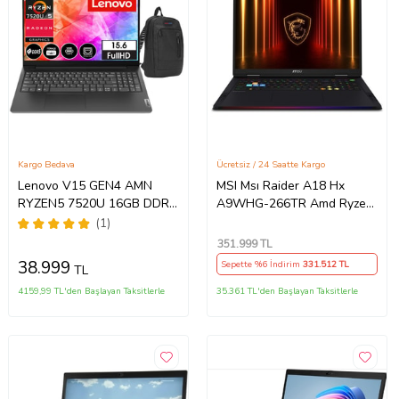
Kargo Bedava
Ücretsiz / 24 Saatte Kargo
Lenovo V15 GEN4 AMN
MSI Msı Raider A18 Hx
RYZEN5 7520U 16GB DDR5
A9WHG-266TR Amd Ryzen
1TB SSD 15.6" Dos FHD
9 9955HX3D 64GB Ram
(1)
Dizüstü Bilgisayar
Ddr5 2tb SSD Rtx 5070 Ti
351.999
TL
882YU00QYTX03+ZettaÇanta
12GB Gddr7 18.0" Qhd+
38.999
Sepette %6 İndirim
331.512
TL
TL
Windows 11 Pro K42
4159,99 TL'den Başlayan Taksitlerle
35.361 TL'den Başlayan Taksitlerle