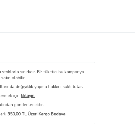
stoklarla sınırlıdır. Bir tüketici bu kampanya
tın alabilir.
arında değişiklik yapma hakkını saklı tutar.
renmek için
tıklayın.
fından gönderilecektir.
erli
350,00 TL Üzeri Kargo Bedava
 Görüntüle
iyat bilgileri, satıcı tarafından