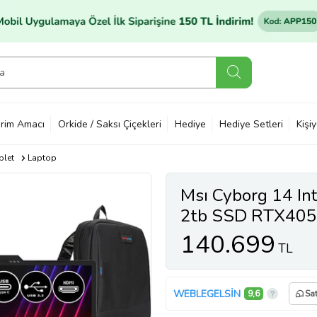
rim Amacı
Orkide / Saksı Çiçekleri
Hediye
Hediye Setleri
Kişi
blet
Laptop
Msı Cyborg 14 In
2tb SSD RTX405
14" Fhd+ 144Hz Ta
140.699
TL
A13VE054XTRWP
WEBLEGELSİN
9,6
Sat