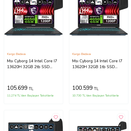
Kargo Bedava
Kargo Bedava
Msı Cyborg 14 Intel Core I7
Msı Cyborg 14 Intel Core I7
13620H 32GB 2tb SSD
13620H 32GB 1tb SSD
RTX4050-6GB Freedos 14"
RTX4050-6GB Freedos 14"
Fhd+ 144Hz Taşınabilir
Fhd+ 144Hz Taşınabilir
Bilgisayar
Bilgisayar
105.699
100.599
TL
TL
A13VE054XTRWF07 +
A13VE054XTRWF06 +
Zetta Çanta
Zetta Çanta
11.274 TL'den Başlayan Taksitlerle
10.730 TL'den Başlayan Taksitlerle