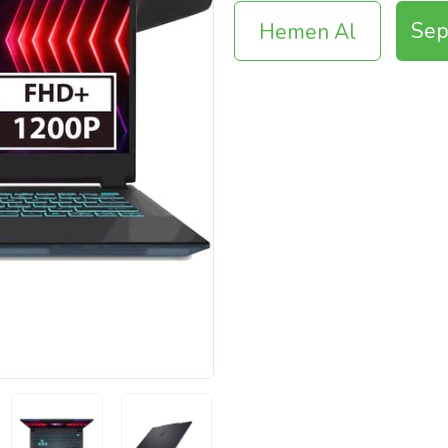
Sep
Hemen Al