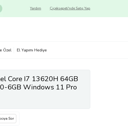
Yardım
Çiçeksepeti'nde Satış Yap
ye Özel
El Yapımı Hediye
tel Core I7 13620H 64GB
0-6GB Windows 11 Pro
şınabilir Bilgisayar
11 + Zetta Çanta
ıcıya Sor