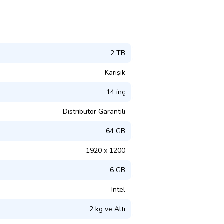
2 TB
Karışık
14 inç
Distribütör Garantili
64 GB
1920 x 1200
6 GB
Intel
2 kg ve Altı