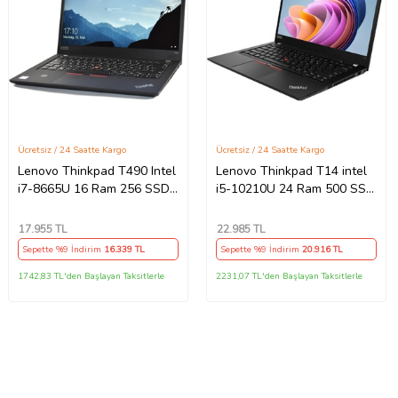
Ücretsiz / 24 Saatte Kargo
Ücretsiz / 24 Saatte Kargo
Lenovo Thinkpad T490 Intel
Lenovo Thinkpad T14 intel
i7-8665U 16 Ram 256 SSD
i5-10210U 24 Ram 500 SSD
14'' Full HD Notebook -
14" LTE (Sim Kartlı)
Outlet
Notebook - Outlet
17.955
TL
22.985
TL
Sepette %9 İndirim
16.339
TL
Sepette %9 İndirim
20.916
TL
1742,83 TL'den Başlayan Taksitlerle
2231,07 TL'den Başlayan Taksitlerle