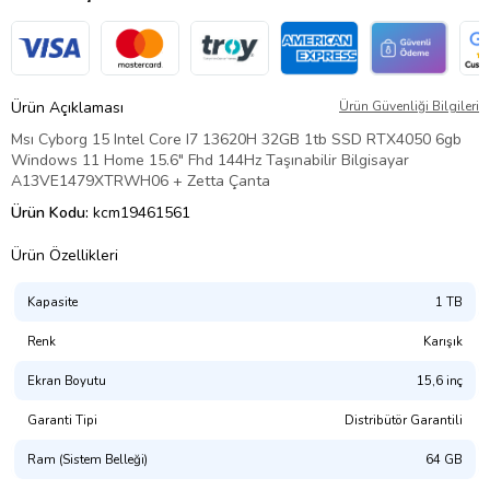
Ürün Açıklaması
Ürün Güvenliği Bilgileri
Msı Cyborg 15 Intel Core I7 13620H 32GB 1tb SSD RTX4050 6gb
Windows 11 Home 15.6" Fhd 144Hz Taşınabilir Bilgisayar
A13VE1479XTRWH06 + Zetta Çanta
Ürün Kodu:
kcm19461561
Ürün Özellikleri
Kapasite
1 TB
Renk
Karışık
Ekran Boyutu
15,6 inç
Garanti Tipi
Distribütör Garantili
Ram (Sistem Belleği)
64 GB