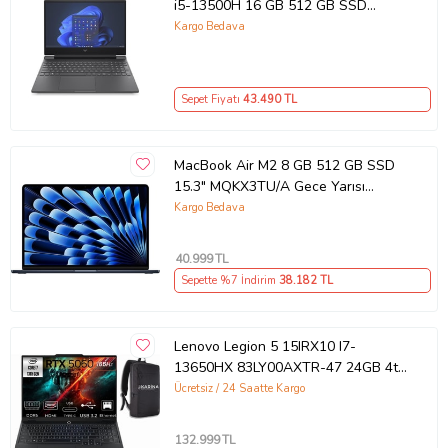
i5-13500H 16 GB 512 GB SSD
RTX4050 15.6" Full HD Gaming
Kargo Bedava
Laptop Outlet
Sepet Fiyatı
43.490
TL
MacBook Air M2 8 GB 512 GB SSD
15.3" MQKX3TU/A Gece Yarısı
Outlet (Açıklamayı Okuyunuz)
Kargo Bedava
40.999
TL
Sepette %7 İndirim
38.182
TL
Lenovo Legion 5 15IRX10 I7-
13650HX 83LY00AXTR-47 24GB 4tb
RTX5060 8gb W11PRO 15.3"
Ücretsiz / 24 Saatte Kargo
Wuxga Gaming Laptop
132.999
TL