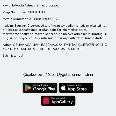
Kayıtlı E-Posta Adresi:
[email protected]
Vergi Numarası: 9980842899
Mersis Numarası: 0998084289900017
İletişim: Satıcının Çiçeksepeti tarafından teyit edilmiş iletişim bilgileri ile
birlikte tacir/esnaf/sanatkar olan satıcılar için merkez adresi;
tacir/esnaf/sanatkar olmayan satıcılar için merkez adresinin bulunduğu il
bilgisi, ad, soyad ve T.C. kimlik numarası kayıt altında bulunmaktadır.
Adres: OSMANAĞA MAH. BAŞÇAVUŞ SK. EMINTAŞ IŞ MERKEZI NO: 3 İÇ
KAPI NO: 48 KADIKÖY/ İSTANBUL 1500046736/341/TUR
Şehir: İstanbul
Çiçeksepeti Mobil Uygulamamızı İndirin