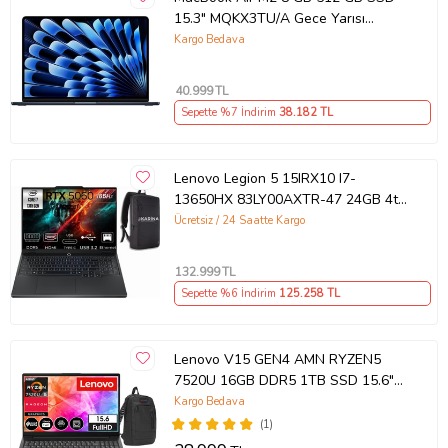
15.3" MQKX3TU/A Gece Yarısı
Outlet (Açıklamayı Okuyunuz)
Kargo Bedava
40.999
TL
Sepette %7 İndirim
38.182
TL
Lenovo Legion 5 15IRX10 I7-
13650HX 83LY00AXTR-47 24GB 4tb
RTX5060 8gb W11PRO 15.3"
Ücretsiz / 24 Saatte Kargo
Wuxga Gaming Laptop
132.999
TL
Sepette %6 İndirim
125.258
TL
Lenovo V15 GEN4 AMN RYZEN5
7520U 16GB DDR5 1TB SSD 15.6"
Dos FHD Dizüstü Bilgisayar
Kargo Bedava
882YU00QYTX03+ZettaÇanta
(1)