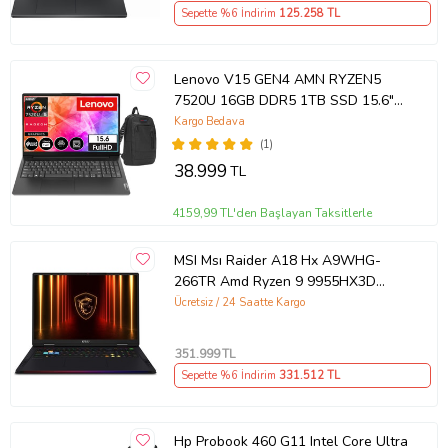
Sepette %6 İndirim
125.258
TL
Lenovo V15 GEN4 AMN RYZEN5
7520U 16GB DDR5 1TB SSD 15.6"
Dos FHD Dizüstü Bilgisayar
Kargo Bedava
882YU00QYTX03+ZettaÇanta
(1)
38.999
TL
4159,99 TL'den Başlayan Taksitlerle
MSI Msı Raider A18 Hx A9WHG-
266TR Amd Ryzen 9 9955HX3D
64GB Ram Ddr5 2tb SSD Rtx 5070
Ücretsiz / 24 Saatte Kargo
Ti 12GB Gddr7 18.0" Qhd+
Windows 11 Pro K42
351.999
TL
Sepette %6 İndirim
331.512
TL
Hp Probook 460 G11 Intel Core Ultra