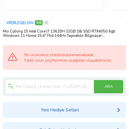
WEBLEGELSİN
9,6
Msı Cyborg 15 Intel Core I7 13620H 32GB 1tb SSD RTX4050 6gb
Windows 11 Home 15.6" Fhd 144Hz Taşınabilir Bilgisayar
A13VE1479XTRWH06 + Zetta Çanta
Bu ürünümüz stokta bulunmamaktadır.
Farklı ürün çeşitlerimize aşağıdan ulaşabilirsiniz.
ARA
Yeni Hediye Setleri