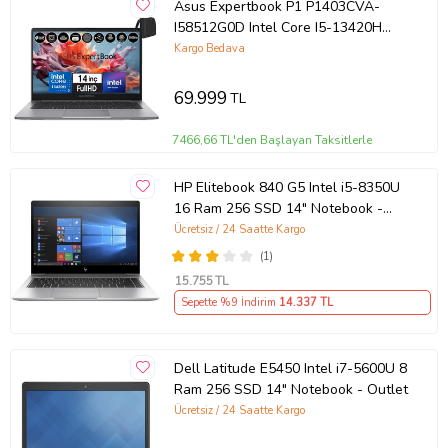
Asus Expertbook P1 P1403CVA-
I58512G0D Intel Core I5-13420H
40GB Ddr5 256GB SSD
Kargo Bedava
WINDOWS11HOME 14" Fhd Intel
UHD Taşınabilir Bilgisayar
69.999
TL
WXI58512G0DH21+ZETTAÇANTA
7466,66 TL'den Başlayan Taksitlerle
HP Elitebook 840 G5 Intel i5-8350U
16 Ram 256 SSD 14" Notebook -
Outlet
Ücretsiz / 24 Saatte Kargo
(1)
15.755
TL
Sepette %9 İndirim
14.337
TL
Dell Latitude E5450 Intel i7-5600U 8
Ram 256 SSD 14" Notebook - Outlet
Ücretsiz / 24 Saatte Kargo