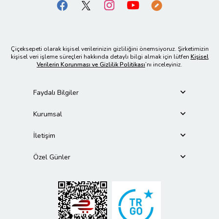
Çiçeksepeti olarak kişisel verilerinizin gizliliğini önemsiyoruz. Şirketimizin
kişisel veri işleme süreçleri hakkında detaylı bilgi almak için lütfen
Kişisel
Verilerin Korunması ve Gizlilik Politikası
’nı inceleyiniz.
Faydalı Bilgiler
Kurumsal
İletişim
Özel Günler