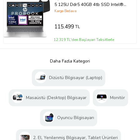
5 125U Ddr5 40GB 4tb SSD Intel®
Aı Boost 16" Wuxga IPS Freedos
Kargo Bedava
Taşınabilir Bilgisayar A23BKEAF16 +
Zetta Çanta
115.499
TL
12.319 TL'den Başlayan Taksitlerle
Daha Fazla Kategori
Dizüstü Bilgisayar (Laptop)
Masaüstü (Desktop) Bilgisayar
Monitör
Oyuncu Bilgisayarı
2. El, Yenilenmiş Bilgisayar, Tablet Ürünleri