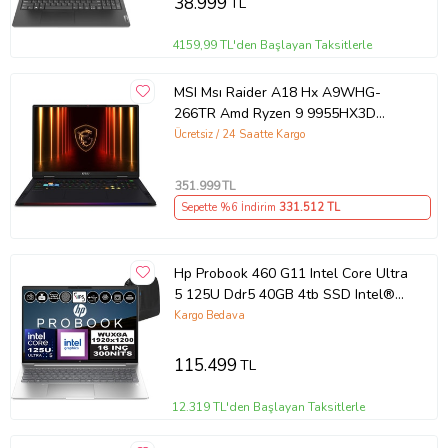
38.999
TL
4159,99 TL'den Başlayan Taksitlerle
MSI Msı Raider A18 Hx A9WHG-
266TR Amd Ryzen 9 9955HX3D
64GB Ram Ddr5 2tb SSD Rtx 5070
Ücretsiz / 24 Saatte Kargo
Ti 12GB Gddr7 18.0" Qhd+
Windows 11 Pro K42
351.999
TL
Sepette %6 İndirim
331.512
TL
Hp Probook 460 G11 Intel Core Ultra
5 125U Ddr5 40GB 4tb SSD Intel®
Aı Boost 16" Wuxga IPS Freedos
Kargo Bedava
Taşınabilir Bilgisayar A23BKEAF16 +
Zetta Çanta
115.499
TL
12.319 TL'den Başlayan Taksitlerle