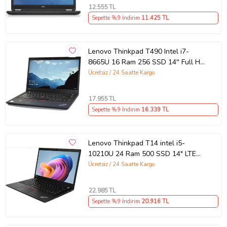
12.555
TL
Sepette %9 İndirim
11.425
TL
Lenovo Thinkpad T490 Intel i7-
8665U 16 Ram 256 SSD 14'' Full HD
Notebook - Outlet
Ücretsiz / 24 Saatte Kargo
17.955
TL
Sepette %9 İndirim
16.339
TL
Lenovo Thinkpad T14 intel i5-
10210U 24 Ram 500 SSD 14" LTE
(Sim Kartlı) Notebook - Outlet
Ücretsiz / 24 Saatte Kargo
22.985
TL
Sepette %9 İndirim
20.916
TL