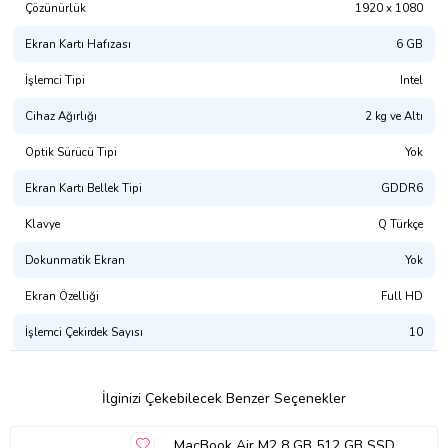
Çözünürlük
1920 x 1080
Ekran Kartı Hafızası
6 GB
İşlemci Tipi
Intel
Cihaz Ağırlığı
2 kg ve Altı
Optik Sürücü Tipi
Yok
Ekran Kartı Bellek Tipi
GDDR6
Klavye
Q Türkçe
Dokunmatik Ekran
Yok
Ekran Özelliği
Full HD
İşlemci Çekirdek Sayısı
10
İlginizi Çekebilecek Benzer Seçenekler
MacBook Air M2 8 GB 512 GB SSD