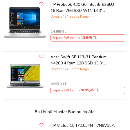
HP Probook 430 G6 Intel i5-8265U
16 Ram 256 SSD W11 13.3"
Notebook- Outlet
Ücretsiz / 24 Saatte Kargo
14.995
TL
Sepette %9 İndirim
13.645
TL
Acer Swift SF 113-31 Pentium
N4200 4 Ram 128 SSD 13.3"
Notebook - Outlet
Ücretsiz / 24 Saatte Kargo
9995
,00 TL
Sepette %9 İndirim
9095
,45 TL
Bu Ürünü Alanlar Bunları da Aldı
HP Victus 15-FA1034NT 7N9V3EA