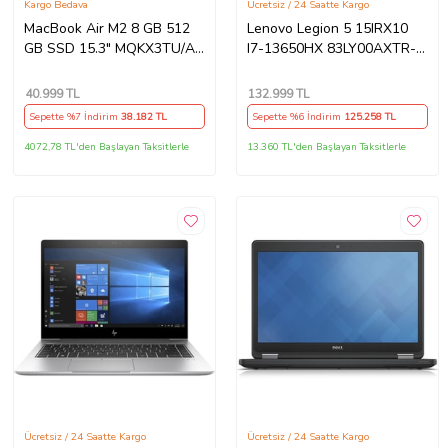
Kargo Bedava
Ücretsiz / 24 Saatte Kargo
MacBook Air M2 8 GB 512
Lenovo Legion 5 15IRX10
GB SSD 15.3" MQKX3TU/A
I7-13650HX 83LY00AXTR-
Gece Yarısı Outlet
47 24GB 4tb RTX5060 8gb
(Açıklamayı Okuyunuz)
W11PRO 15.3" Wuxga
40.999
TL
132.999
TL
Gaming Laptop
Sepette %7 İndirim
38.182
TL
Sepette %6 İndirim
125.258
TL
4072,78 TL'den Başlayan Taksitlerle
13.360 TL'den Başlayan Taksitlerle
Ücretsiz / 24 Saatte Kargo
Ücretsiz / 24 Saatte Kargo