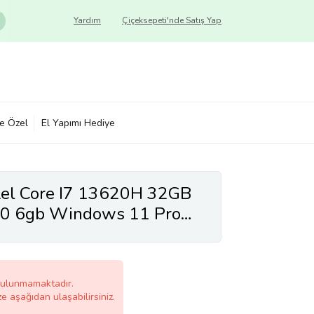
Yardım
Çiçeksepeti'nde Satış Yap
ye Özel
El Yapımı Hediye
tel Core I7 13620H 32GB
0 6gb Windows 11 Pro
aşınabilir Bilgisayar
P07 + Zetta Çanta
bulunmamaktadır.
ze aşağıdan ulaşabilirsiniz.