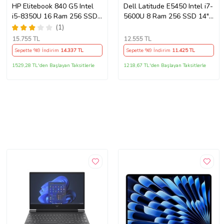
HP Elitebook 840 G5 Intel
Dell Latitude E5450 Intel i7-
i5-8350U 16 Ram 256 SSD
5600U 8 Ram 256 SSD 14"
14" Notebook - Outlet
Notebook - Outlet
(1)
15.755
TL
12.555
TL
Sepette %9 İndirim
14.337
TL
Sepette %9 İndirim
11.425
TL
1529,28 TL'den Başlayan Taksitlerle
1218,67 TL'den Başlayan Taksitlerle