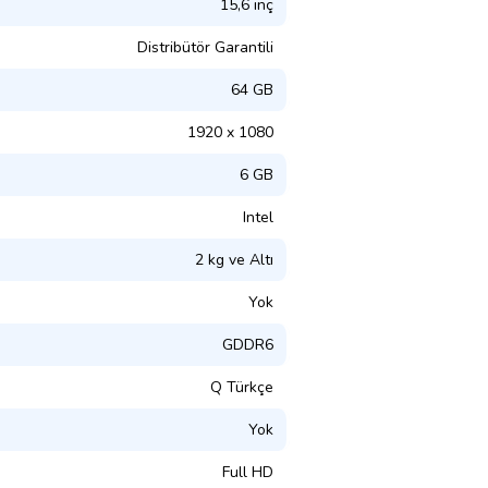
15,6 inç
Distribütör Garantili
64 GB
1920 x 1080
6 GB
Intel
2 kg ve Altı
Yok
GDDR6
Q Türkçe
Yok
Full HD