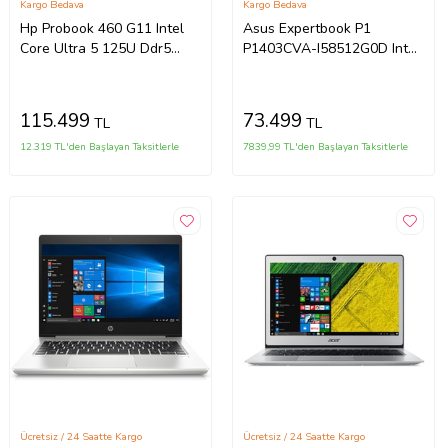
Kargo Bedava
Kargo Bedava
Hp Probook 460 G11 Intel
Asus Expertbook P1
Core Ultra 5 125U Ddr5
P1403CVA-I58512G0D Intel
40GB 4tb SSD Intel® Aı
Core I5-13420H 40GB Ddr5
Boost 16" Wuxga IPS
256GB SSD
Freedos Taşınabilir
WINDOWS11HOME 14" Fhd
115.499
73.499
TL
TL
Bilgisayar A23BKEAF16 +
Intel UHD Taşınabilir
Zetta Çanta
Bilgisayar
12.319 TL'den Başlayan Taksitlerle
7839,99 TL'den Başlayan Taksitlerle
WXI58512G0DH21+ZETTAÇAN
Ücretsiz / 24 Saatte Kargo
Ücretsiz / 24 Saatte Kargo