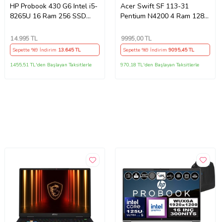
HP Probook 430 G6 Intel i5-
Acer Swift SF 113-31
8265U 16 Ram 256 SSD
Pentium N4200 4 Ram 128
W11 13.3" Notebook-
SSD 13.3" Notebook -
Outlet
Outlet
14.995
TL
9995
,00 TL
Sepette %9 İndirim
13.645
TL
Sepette %9 İndirim
9095
,45 TL
1455,51 TL'den Başlayan Taksitlerle
970,18 TL'den Başlayan Taksitlerle