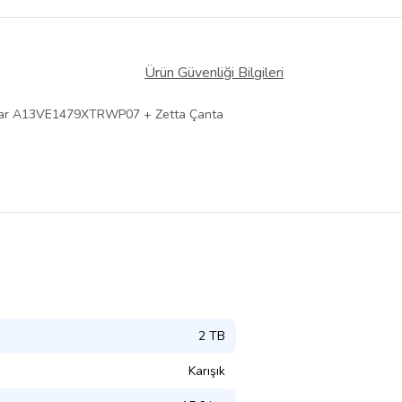
Ürün Güvenliği Bilgileri
sayar A13VE1479XTRWP07 + Zetta Çanta
2 TB
Karışık