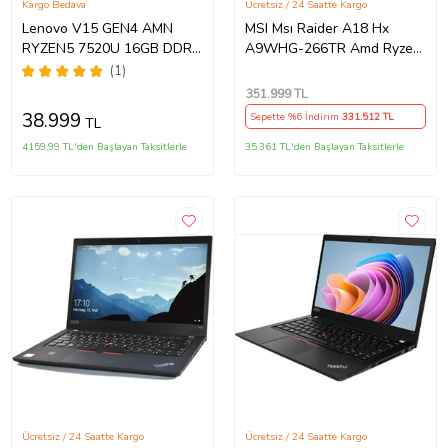
Kargo Bedava
Ücretsiz / 24 Saatte Kargo
Lenovo V15 GEN4 AMN
MSI Msı Raider A18 Hx
RYZEN5 7520U 16GB DDR5
A9WHG-266TR Amd Ryzen
1TB SSD 15.6" Dos FHD
9 9955HX3D 64GB Ram
(1)
Dizüstü Bilgisayar
Ddr5 2tb SSD Rtx 5070 Ti
351.999
TL
882YU00QYTX03+ZettaÇanta
12GB Gddr7 18.0" Qhd+
38.999
Sepette %6 İndirim
331.512
TL
TL
Windows 11 Pro K42
4159,99 TL'den Başlayan Taksitlerle
35.361 TL'den Başlayan Taksitlerle
Ücretsiz / 24 Saatte Kargo
Ücretsiz / 24 Saatte Kargo