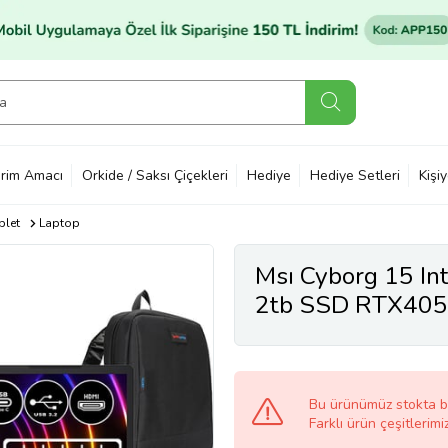
rim Amacı
Orkide / Saksı Çiçekleri
Hediye
Hediye Setleri
Kişi
blet
Laptop
Msı Cyborg 15 In
2tb SSD RTX405
15.6" Fhd 144Hz T
A13VE1479XTRW
Bu ürünümüz stokta 
Farklı ürün çeşitlerimi