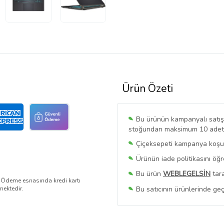
Ürün Özeti
Bu ürünün kampanyalı satışı 
stoğundan maksimum 10 adet sa
Çiçeksepeti kampanya koşull
Ürünün iade politikasını öğ
Bu ürün
WEBLEGELSİN
tara
. Ödeme esnasında kredi kartı
Bu satıcının ürünlerinde geç
mektedir.
Bu Satıcının
Tüm Ürünlerini
Ürün sayfasında gördüğünüz f