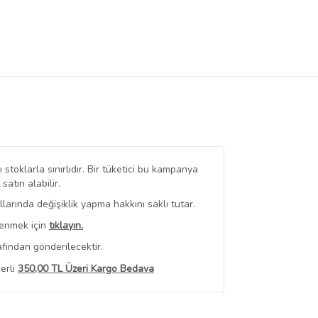
stoklarla sınırlıdır. Bir tüketici bu kampanya
tın alabilir.
arında değişiklik yapma hakkını saklı tutar.
renmek için
tıklayın.
fından gönderilecektir.
erli
350,00 TL Üzeri Kargo Bedava
 Görüntüle
iyat bilgileri, satıcı tarafından