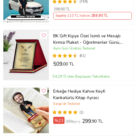
(749)
399
,90 TL
Sepette 110 TL İndirim
289
,90 TL
BK Gift Kişiye Özel İsimli ve Mesajlı
Kırmızı Plaket - Öğretmenler Günü,
Öğretmene Hediye
Aynı Gün Ücretsiz Teslimat
(81)
509
,00 TL
54,29 TL'den Başlayan Taksitlerle
Erkeğe Hediye Kahve Keyfi
Karikatürlü Kitap Ayracı
Kargo ile Teslimat
(1)
%23
299
,90 TL
389
,90 TL