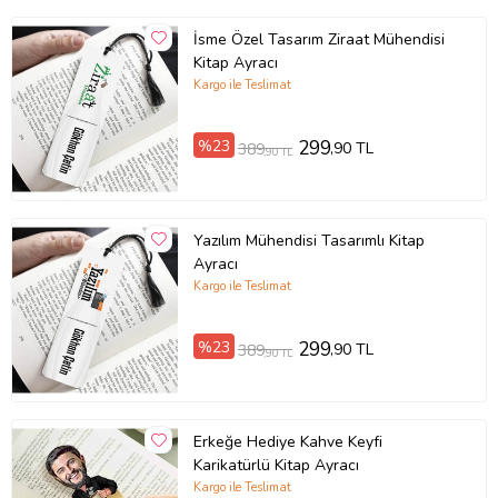
İsme Özel Tasarım Ziraat Mühendisi
Kitap Ayracı
Kargo ile Teslimat
%23
299
,90 TL
389
,90 TL
Yazılım Mühendisi Tasarımlı Kitap
Ayracı
Kargo ile Teslimat
%23
299
,90 TL
389
,90 TL
Erkeğe Hediye Kahve Keyfi
Karikatürlü Kitap Ayracı
Kargo ile Teslimat