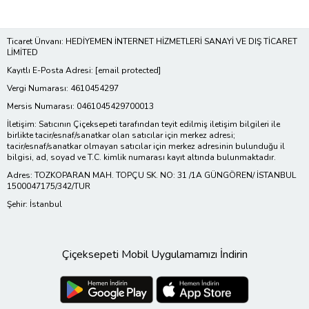
Ticaret Ünvanı: HEDİYEMEN İNTERNET HİZMETLERİ SANAYİ VE DIŞ TİCARET
LİMİTED
Kayıtlı E-Posta Adresi:
[email protected]
Vergi Numarası: 4610454297
Mersis Numarası: 0461045429700013
İletişim: Satıcının Çiçeksepeti tarafından teyit edilmiş iletişim bilgileri ile
birlikte tacir/esnaf/sanatkar olan satıcılar için merkez adresi;
tacir/esnaf/sanatkar olmayan satıcılar için merkez adresinin bulunduğu il
bilgisi, ad, soyad ve T.C. kimlik numarası kayıt altında bulunmaktadır.
Adres: TOZKOPARAN MAH. TOPÇU SK. NO: 31 /1A GÜNGÖREN/ İSTANBUL
1500047175/342/TUR
Şehir: İstanbul
Çiçeksepeti Mobil Uygulamamızı İndirin