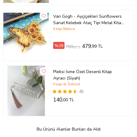
Van Gogh - Ayçiçekleri Sunflowers
Sanat Kelebek Ataç Tipi Metal Kitap
Ayracı AY117
Kargo Bedava
%38
479
,99 TL
768
,00 TL
Pleksi İsme Özel Desenli Kitap
Ayracı (Siyah)
Kargo ile Teslimat
(5)
140
,00 TL
Bu Ürünü Alanlar Bunları da Aldı