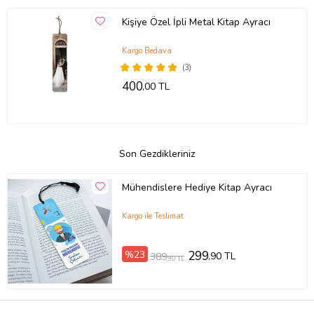
Kişiye Özel İpli Metal Kitap Ayracı
Kargo Bedava
(3)
400
,00 TL
Son Gezdikleriniz
Mühendislere Hediye Kitap Ayracı
Kargo ile Teslimat
%23
299
,90 TL
389
,90 TL