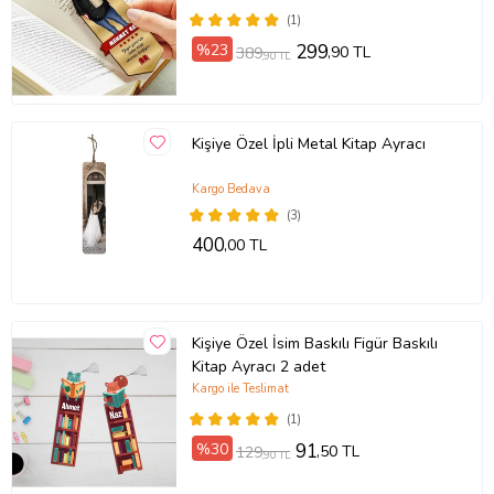
(1)
%23
299
,90 TL
389
,90 TL
Kişiye Özel İpli Metal Kitap Ayracı
Kargo Bedava
(3)
400
,00 TL
Kişiye Özel İsim Baskılı Figür Baskılı
Kitap Ayracı 2 adet
Kargo ile Teslimat
(1)
%30
91
,50 TL
129
,90 TL