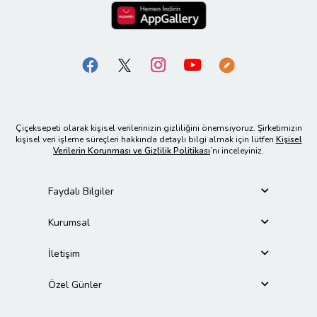
Çiçeksepeti olarak kişisel verilerinizin gizliliğini önemsiyoruz. Şirketimizin
kişisel veri işleme süreçleri hakkında detaylı bilgi almak için lütfen
Kişisel
Verilerin Korunması ve Gizlilik Politikası
’nı inceleyiniz.
Faydalı Bilgiler
Kurumsal
İletişim
Özel Günler