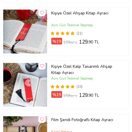
Kişiye Özel Ahşap Kitap Ayracı
Aynı Gün Teslimat Seçeneği
(21)
%19
129
,90 TL
159
,90 TL
Kişiye Özel Kalp Tasarımlı Ahşap
Kitap Ayracı
Aynı Gün Teslimat Seçeneği
(33)
%19
129
,90 TL
159
,90 TL
Film Şeridi Fotoğraflı Kitap Ayracı
Kargo Bedava