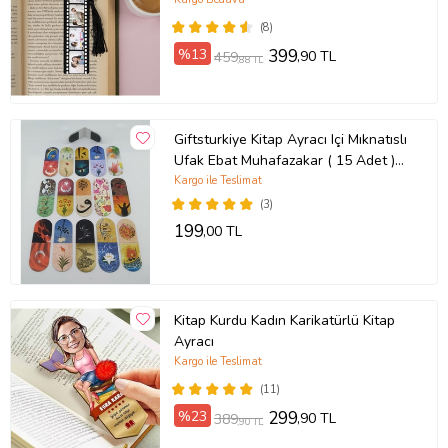
(8)
%13
399
,90 TL
459
,88 TL
Giftsturkiye Kitap Ayracı Içi Mıknatıslı
Ufak Ebat Muhafazakar ( 15 Adet )
GFTAYR5180
Kargo ile Teslimat
(3)
199
,00 TL
Kitap Kurdu Kadın Karikatürlü Kitap
Ayracı
Kargo ile Teslimat
(11)
%23
299
,90 TL
389
,90 TL