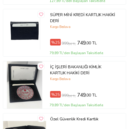
127,89 TL'den Başlayan Taksitlerle
SÜPER MİNİ KREDİ KARTLIK HAKİKİ
DERİ
Kargo Bedava
%25
749
,00 TL
999
,00 TL
79,89 TL'den Başlayan Taksitlerle
İÇ İŞLERİ BAKANLIĞI KİMLİK
KARTLIK HAKİKİ DERİ
Kargo Bedava
%25
749
,00 TL
999
,00 TL
79,89 TL'den Başlayan Taksitlerle
Özel Güvenlik Kredi Kartlık