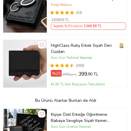
Seti, Sevgiliye, Eşe, Babaya,
Kargo Bedava
Arkadaşa Kişiye Özel Hediye
(32)
1928
,56 TL
Sepette %30 İndirim
1349
,99 TL
HighClass Ruby Erkek Siyah Deri
Cüzdan
Aynı Gün Teslimat Seçeneği
(160)
%20
399
,90 TL
499
,90 TL
42,65 TL'den Başlayan Taksitlerle
Bu Ürünü Alanlar Bunları da Aldı
Kişiye Özel Erkeğe Öğretmene
Babaya Sevgiliye Siyah Kemer
Cüzdan Çakmak Seti Hediye Seti
Aynı Gün Ücretsiz Teslimat