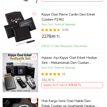
Kişiye Özel Pierre Cardin Deri Erkek
Cüzdanı P2361
Aynı Gün Teslimat Seçeneği
(105)
2278
,80 TL
243,07 TL'den Başlayan Taksitlerle
Ayleen Ayz Kişiye Özel Erkek Hediye
Seti – Mekanizmalı Deri Cüzdan
Kartlık, Çelik Bileklik ve Anahtarlık
Aynı Gün Teslimat Seçeneği
(Siyah)
(3)
562
,38 TL
Sepette %15 İndirim
478
,02 TL
Hızlı Kargo İsme Özel Hakiki Deri
Erkek Cüzdan ve Anahtarlık Hediye