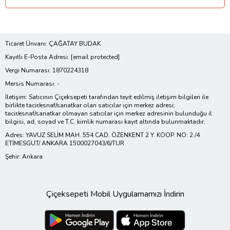
Ticaret Ünvanı: ÇAĞATAY BUDAK
Kayıtlı E-Posta Adresi:
[email protected]
Vergi Numarası: 1870224318
Mersis Numarası: -
İletişim: Satıcının Çiçeksepeti tarafından teyit edilmiş iletişim bilgileri ile
birlikte tacir/esnaf/sanatkar olan satıcılar için merkez adresi;
tacir/esnaf/sanatkar olmayan satıcılar için merkez adresinin bulunduğu il
bilgisi, ad, soyad ve T.C. kimlik numarası kayıt altında bulunmaktadır.
Adres: YAVUZ SELİM MAH. 554 CAD. ÖZENKENT 2 Y. KOOP. NO: 2 /4
ETİMESGUT/ ANKARA 1500027043/6/TUR
Şehir: Ankara
Çiçeksepeti Mobil Uygulamamızı İndirin