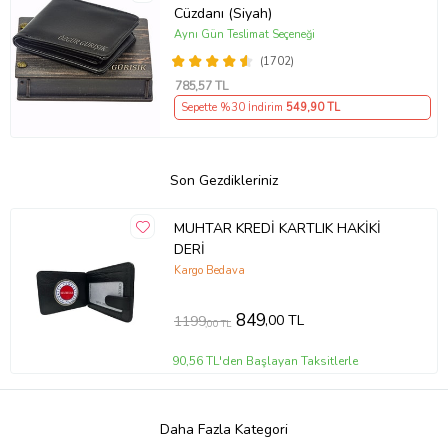
Cüzdanı (Siyah)
Aynı Gün Teslimat Seçeneği
(1702)
785
,57 TL
Sepette %30 İndirim
549
,90 TL
Son Gezdikleriniz
MUHTAR KREDİ KARTLIK HAKİKİ
DERİ
Kargo Bedava
849
,00 TL
1199
,00 TL
90,56 TL'den Başlayan Taksitlerle
Daha Fazla Kategori