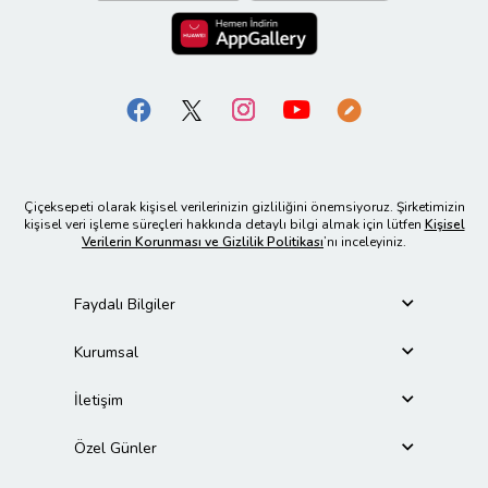
Çiçeksepeti olarak kişisel verilerinizin gizliliğini önemsiyoruz. Şirketimizin
kişisel veri işleme süreçleri hakkında detaylı bilgi almak için lütfen
Kişisel
Verilerin Korunması ve Gizlilik Politikası
’nı inceleyiniz.
Faydalı Bilgiler
Kurumsal
İletişim
Özel Günler