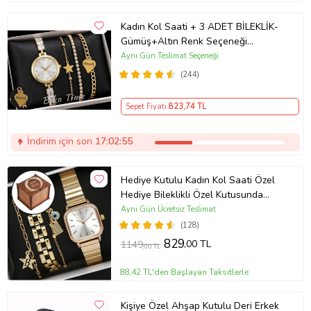
Kadın Kol Saati + 3 ADET BİLEKLİK-
Gümüş+Altın Renk Seçeneği
ayarlanabilir kordon Kadın Kol Saati
Aynı Gün Teslimat Seçeneği
BİLEKLİK HEDİYE Altın Renk - Kız
(244)
Arkadaşa hediye (Altın)
Sepet Fiyatı
823
,74 TL
İndirim için son
17:02:54
Hediye Kutulu Kadın Kol Saati Özel
Hediye Bileklikli Özel Kutusunda
(Gold)
Aynı Gün Ücretsiz Teslimat
(128)
829
,00 TL
1149
,00 TL
88,42 TL'den Başlayan Taksitlerle
Kişiye Özel Ahşap Kutulu Deri Erkek