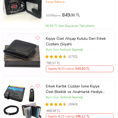
Kargo Bedava
849
,00 TL
1199
,00 TL
90,56 TL'den Başlayan Taksitlerle
Kişiye Özel Ahşap Kutulu Deri Erkek
Cüzdanı (Siyah)
Aynı Gün Teslimat Seçeneği
(1702)
785
,57 TL
Sepette %30 İndirim
549
,90 TL
Erkek Kartlık Cüzdan İsme Kişiye
Özel Bileklik ve Anahtarlık Hediye
(Siyah)
Aynı Gün Teslimat Seçeneği
(3043)
468
,38 TL
Sepette %15 İndirim
398
,12 TL