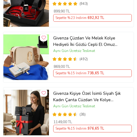
(943)
899
,90 TL
Sepette %23 İndirim
692
,92 TL
Givenza Çüzdan Ve Melek Kolye
Hediyeli İki Gözlü Cepli El Omuz
Çanta (Krem)
Aynı Gün Ücretsiz Teslimat
(492)
869
,00 TL
Sepette %15 İndirim
738
,65 TL
Givenza Kişiye Özel İsimli Siyah Şık
Kadın Çanta Cüzdan Ve Kolye
Hediyeli & Hediye Kutusu Seti
Aynı Gün Ücretsiz Teslimat
(D.Siyah)
(38)
1149
,00 TL
Sepette %15 İndirim
976
,65 TL