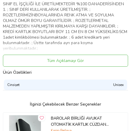
SINIF EL İŞÇİLİĞİ İLE ÜRETİLMEKTEDİR %100 DANADERİSİNDEN
1. ; SINIF DERİ KULLANILARAK ÜRETİLMİŞTİR. ;
ROZETLERİMİZİNBOYALARINDA RENK ATMA VE SOYULMA
OLMAZ ÖMÜR BOYU GARANTİLİDİR. ; ROZETLERMETAL
MALZEMEDEN YAPILMIŞTIR KIRILMAYA KARŞI DAYANIKLIDIR. ;
KREDİ KARTLIK BOYUTLARI BOY 11 CM EN 8 CM YÜKSEKLİK0.5CM
1adet kimlikbölmesi bulunmaktadır. ; 6 adet kredikartı yeri
bulunmaktadır. ; Üstte tarafında ayrı para koyma
yeribulunmaktadır.;
Ürün Kodu:
kcm28054283
Tüm Açıklamayı Gör
Ürün Özellikleri
Cinsiyet
Unisex
İlginizi Çekebilecek Benzer Seçenekler
BAROLAR BİRLİĞİ AVUKAT
OTOMATİK KARTLIK CÜZDAN
HAKİKİ DERİ
Kargo Bedava