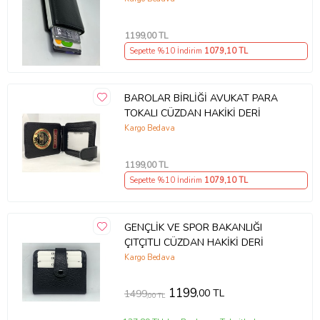
1199
,00 TL
Sepette %10 İndirim
1079
,10 TL
BAROLAR BİRLİĞİ AVUKAT PARA
TOKALI CÜZDAN HAKİKİ DERİ
Kargo Bedava
1199
,00 TL
Sepette %10 İndirim
1079
,10 TL
GENÇLİK VE SPOR BAKANLIĞI
ÇITÇITLI CÜZDAN HAKİKİ DERİ
Kargo Bedava
1199
,00 TL
1499
,00 TL