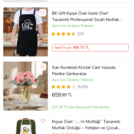
BK Gift Kişiye Özel İsimli Chef
Tasarımlı Profesyonel Siyah Mutfak
Önlüğü, Aşçı Önlüğü, Şef Önlüğü,
Aynı Gün Ücretsiz Teslimat
Arkadaşa Hediye-5
(22)
Sepet Fiyatı
486
,75 TL
Sarı Kurdeleli Kristal Cam Vazoda
Pembe Gerberalar
Aynı Gün Ücretsiz Teslimat
(5203)
659
,99 TL
137,49 TL'den Başlayan Taksitlerle
Kişiye Özel “……’in Mutfağı” Tasarımlı
Mutfak Önlüğü – Yetişkin ve Çocuk