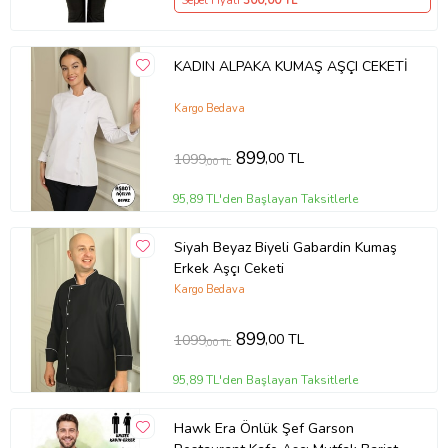
Sepet Fiyatı
300
,00 TL
KADIN ALPAKA KUMAŞ AŞÇI CEKETİ
Kargo Bedava
899
,00 TL
1099
,00 TL
95,89 TL'den Başlayan Taksitlerle
Siyah Beyaz Biyeli Gabardin Kumaş
Erkek Aşçı Ceketi
Kargo Bedava
899
,00 TL
1099
,00 TL
95,89 TL'den Başlayan Taksitlerle
Hawk Era Önlük Şef Garson