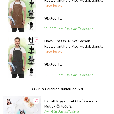
Restaurant Kafe Aşçı Mutfak Barista
Kuaför Deri iş Önlüğü İki Cepli
Kargo Bedava
950
,00 TL
101,33 TL'den Başlayan Taksitlerle
Hawk Era Önlük Şef Garson
Restaurant Kafe Aşçı Mutfak Barista
Kuaför Siyah iş Önlüğü İki Cepli
Kargo Bedava
950
,00 TL
101,33 TL'den Başlayan Taksitlerle
Bu Ürünü Alanlar Bunları da Aldı
BK Gift Kişiye Özel Chef Karikatür
Mutfak Önlüğü 2
Aynı Gün Ücretsiz Teslimat