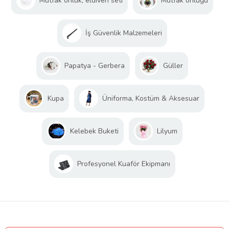
Mutfak önlük, eldiven seti
Mutfak önlüğü
İş Güvenlik Malzemeleri
Papatya - Gerbera
Güller
Kupa
Üniforma, Kostüm & Aksesuar
Kelebek Buketi
Lilyum
Profesyonel Kuaför Ekipmanı