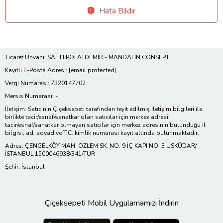
Hata Bildir
Ticaret Ünvanı: SALİH POLATDEMİR - MANDALİN CONSEPT
Kayıtlı E-Posta Adresi:
[email protected]
Vergi Numarası: 7320147702
Mersis Numarası: -
İletişim: Satıcının Çiçeksepeti tarafından teyit edilmiş iletişim bilgileri ile
birlikte tacir/esnaf/sanatkar olan satıcılar için merkez adresi;
tacir/esnaf/sanatkar olmayan satıcılar için merkez adresinin bulunduğu il
bilgisi, ad, soyad ve T.C. kimlik numarası kayıt altında bulunmaktadır.
Adres: ÇENGELKÖY MAH. ÖZLEM SK. NO: 9 İÇ KAPI NO: 3 ÜSKÜDAR/
İSTANBUL 1500046938/341/TUR
Şehir: İstanbul
Çiçeksepeti Mobil Uygulamamızı İndirin