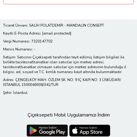
Ticaret Ünvanı: SALİH POLATDEMİR - MANDALİN CONSEPT
Kayıtlı E-Posta Adresi:
[email protected]
Vergi Numarası: 7320147702
Mersis Numarası: -
İletişim: Satıcının Çiçeksepeti tarafından teyit edilmiş iletişim bilgileri ile
birlikte tacir/esnaf/sanatkar olan satıcılar için merkez adresi;
tacir/esnaf/sanatkar olmayan satıcılar için merkez adresinin bulunduğu il
bilgisi, ad, soyad ve T.C. kimlik numarası kayıt altında bulunmaktadır.
Adres: ÇENGELKÖY MAH. ÖZLEM SK. NO: 9 İÇ KAPI NO: 3 ÜSKÜDAR/
İSTANBUL 1500046938/341/TUR
Şehir: İstanbul
Çiçeksepeti Mobil Uygulamamızı İndirin