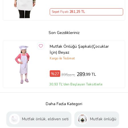
Sepet Fiyatı
281
,25 TL
Son Gezdikleriniz
Mutfak Önlüğü Şapkalı(Çocuklar
İçin) Beyaz
Kargo ile Teslimat
%27
289
,99 TL
395
,99 TL
30,93 TL'den Başlayan Taksitlerle
Daha Fazla Kategori
Mutfak önlük, eldiven seti
Mutfak önlüğü