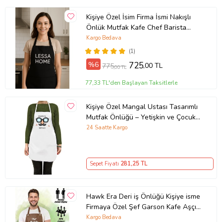
Kişiye Özel İsim Firma İsmi Nakışlı
Önlük Mutfak Kafe Chef Barista
Garson Kuaför Önlüğü Siyah (Düz
Kargo Bedava
Siyah)
(1)
%6
725
,00 TL
775
,00 TL
77,33 TL'den Başlayan Taksitlerle
Kişiye Özel Mangal Ustası Tasarımlı
Mutfak Önlüğü – Yetişkin ve Çocuk
Boy Seçenekli
24 Saatte Kargo
Sepet Fiyatı
281
,25 TL
Hawk Era Deri iş Önlüğü Kişiye isme
Firmaya Özel Şef Garson Kafe Aşçı
Mutfak Barista Kuaför
Kargo Bedava