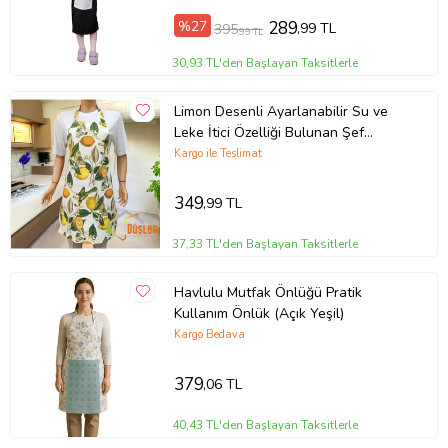
%27
289
,99 TL
395
,99 TL
30,93 TL'den Başlayan Taksitlerle
Limon Desenli Ayarlanabilir Su ve
Leke İtici Özelliği Bulunan Şef
Mutfak Önlüğü
Kargo ile Teslimat
349
,99 TL
37,33 TL'den Başlayan Taksitlerle
Havlulu Mutfak Önlüğü Pratik
Kullanım Önlük (Açık Yeşil)
Kargo Bedava
379
,06 TL
40,43 TL'den Başlayan Taksitlerle