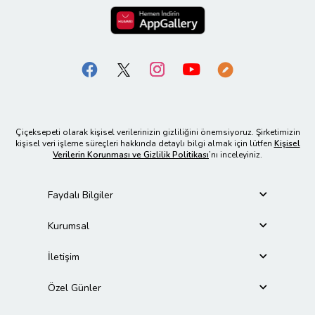
Çiçeksepeti olarak kişisel verilerinizin gizliliğini önemsiyoruz. Şirketimizin
kişisel veri işleme süreçleri hakkında detaylı bilgi almak için lütfen
Kişisel
Verilerin Korunması ve Gizlilik Politikası
’nı inceleyiniz.
Faydalı Bilgiler
Kurumsal
İletişim
Özel Günler