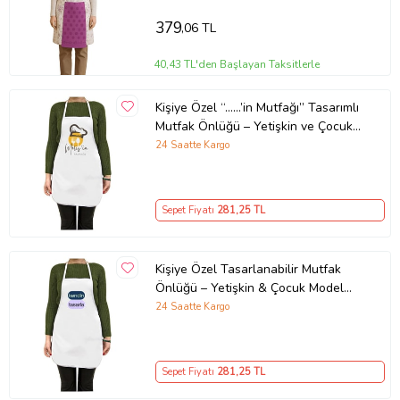
379
,06 TL
40,43 TL'den Başlayan Taksitlerle
Kişiye Özel “……’in Mutfağı” Tasarımlı
Mutfak Önlüğü – Yetişkin ve Çocuk
Seçenekli
24 Saatte Kargo
Sepet Fiyatı
281
,25 TL
Kişiye Özel Tasarlanabilir Mutfak
Önlüğü – Yetişkin & Çocuk Model
Seçenekleri
24 Saatte Kargo
Sepet Fiyatı
281
,25 TL