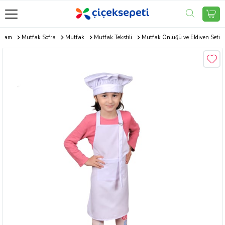
aşam
Mutfak Sofra
Mutfak
Mutfak Tekstili
Mutfak Önlüğü ve Eldiven Seti