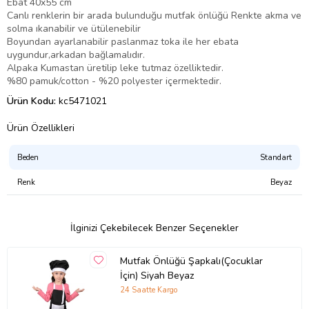
Ebat 40x55 cm
Canlı renklerin bir arada bulunduğu mutfak önlüğü Renkte akma ve
solma ıkanabilir ve ütülenebilir
Boyundan ayarlanabilir paslanmaz toka ile her ebata
uygundur,arkadan bağlamalıdır.
Alpaka Kumastan üretilip leke tutmaz özelliktedir.
%80 pamuk/cotton - %20 polyester içermektedir.
Ürün Kodu:
kc5471021
Ürün Özellikleri
Beden
Standart
Renk
Beyaz
İlginizi Çekebilecek Benzer Seçenekler
Mutfak Önlüğü Şapkalı(Çocuklar
İçin) Siyah Beyaz
24 Saatte Kargo