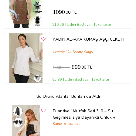
1090
,00 TL
116,26 TL'den Başlayan Taksitlerle
KADIN ALPAKA KUMAŞ AŞÇI CEKETİ
Ücretsiz / 24 Saatte Kargo
899
,00 TL
1099
,00 TL
95,89 TL'den Başlayan Taksitlerle
Bu Ürünü Alanlar Bunları da Aldı
Puantiyeli Mutfak Seti 3’lü – Su
Geçirmez Isıya Dayanıklı Önlük +
Eldiven + Tutacak (Siyah)
Kargo ile Teslimat