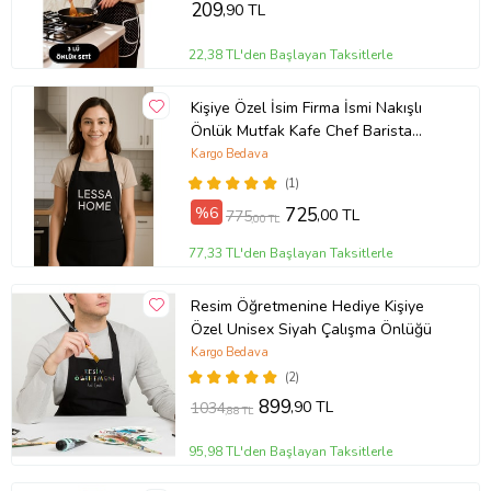
209
,90 TL
22,38 TL'den Başlayan Taksitlerle
Kişiye Özel İsim Firma İsmi Nakışlı
Önlük Mutfak Kafe Chef Barista
Garson Kuaför Önlüğü Siyah (Düz
Kargo Bedava
Siyah)
(1)
%6
725
,00 TL
775
,00 TL
77,33 TL'den Başlayan Taksitlerle
Resim Öğretmenine Hediye Kişiye
Özel Unisex Siyah Çalışma Önlüğü
Kargo Bedava
(2)
899
,90 TL
1034
,88 TL
95,98 TL'den Başlayan Taksitlerle