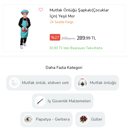
Mutfak Önlüğü Şapkalı(Çocuklar
İçin) Yeşil Mor
24 Saatte Kargo
%27
289
,99 TL
395
,99 TL
30,93 TL'den Başlayan Taksitlerle
Daha Fazla Kategori
Mutfak önlük, eldiven seti
Mutfak önlüğü
İş Güvenlik Malzemeleri
Papatya - Gerbera
Güller