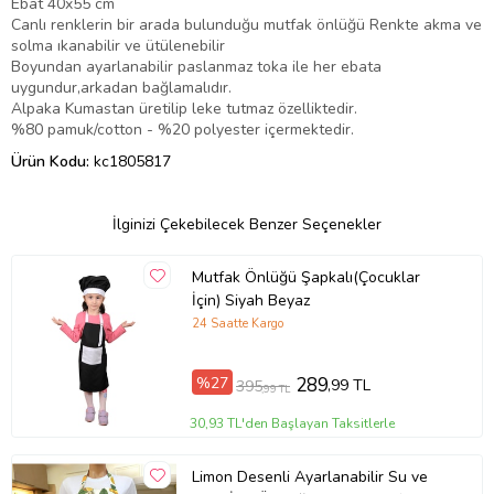
Ebat 40x55 cm
Canlı renklerin bir arada bulunduğu mutfak önlüğü Renkte akma ve
solma ıkanabilir ve ütülenebilir
Boyundan ayarlanabilir paslanmaz toka ile her ebata
uygundur,arkadan bağlamalıdır.
Alpaka Kumastan üretilip leke tutmaz özelliktedir.
%80 pamuk/cotton - %20 polyester içermektedir.
Ürün Kodu:
kc1805817
İlginizi Çekebilecek Benzer Seçenekler
Mutfak Önlüğü Şapkalı(Çocuklar
İçin) Siyah Beyaz
24 Saatte Kargo
%27
289
,99 TL
395
,99 TL
30,93 TL'den Başlayan Taksitlerle
Limon Desenli Ayarlanabilir Su ve