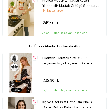
Kraliçe Mutfakta Nakışlı Keten
Yıkanabilir Mutfak Önlüğü Standart
Beden 1 Adet 50x70 cm (Çok Renkli)
24 Saatte Kargo
249
,90 TL
26,65 TL'den Başlayan Taksitlerle
Bu Ürünü Alanlar Bunları da Aldı
Puantiyeli Mutfak Seti 3’lü – Su
Geçirmez Isıya Dayanıklı Önlük +
Eldiven + Tutacak (Siyah)
209
,90 TL
22,38 TL'den Başlayan Taksitlerle
Kişiye Özel İsim Firma İsmi Nakışlı
Önlük Mutfak Kafe Chef Barista