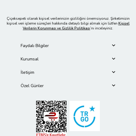
Çiçeksepeti olarak kişisel verilerinizin gizliliğini önemsiyoruz. Şirketimizin
kişisel veri işleme süreçleri hakkında detaylı bilgi almak için lütfen
Kişisel
Verilerin Korunması ve Gizlilik Politikası
’nı inceleyiniz.
Faydalı Bilgiler
Kurumsal
İletişim
Özel Günler