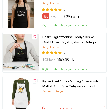
Garson Kuaför Önlüğü Siyah (Düz
Kargo Bedava
Siyah)
(1)
%6
725
,00 TL
775
,00 TL
77,33 TL'den Başlayan Taksitlerle
Resim Öğretmenine Hediye Kişiye
Özel Unisex Siyah Çalışma Önlüğü
Kargo Bedava
(2)
899
,90 TL
1034
,88 TL
95,98 TL'den Başlayan Taksitlerle
Kişiye Özel “……’in Mutfağı” Tasarımlı
Mutfak Önlüğü – Yetişkin ve Çocuk
Seçenekli
24 Saatte Kargo