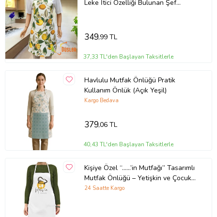
Leke İtici Özelliği Bulunan Şef
Mutfak Önlüğü
349
,99 TL
37,33 TL'den Başlayan Taksitlerle
Havlulu Mutfak Önlüğü Pratik
Kullanım Önlük (Açık Yeşil)
Kargo Bedava
379
,06 TL
40,43 TL'den Başlayan Taksitlerle
Kişiye Özel “……’in Mutfağı” Tasarımlı
Mutfak Önlüğü – Yetişkin ve Çocuk
Seçenekli
24 Saatte Kargo