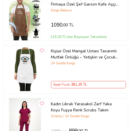
Firmaya Özel Şef Garson Kafe Aşçı
Mutfak Barista Kuaför
Kargo Bedava
1090
,00 TL
116,26 TL'den Başlayan Taksitlerle
Kişiye Özel Mangal Ustası Tasarımlı
Mutfak Önlüğü – Yetişkin ve Çocuk
Boy Seçenekli
24 Saatte Kargo
Sepet Fiyatı
281
,25 TL
Kadın Likralı Yarasakol Zarf Yaka
Koyu Fuşya Renk Scrubs Takım
Ücretsiz / 24 Saatte Kargo
899
,00 TL