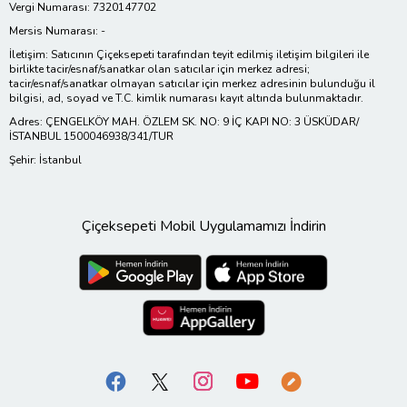
Vergi Numarası: 7320147702
Mersis Numarası: -
İletişim: Satıcının Çiçeksepeti tarafından teyit edilmiş iletişim bilgileri ile
birlikte tacir/esnaf/sanatkar olan satıcılar için merkez adresi;
tacir/esnaf/sanatkar olmayan satıcılar için merkez adresinin bulunduğu il
bilgisi, ad, soyad ve T.C. kimlik numarası kayıt altında bulunmaktadır.
Adres: ÇENGELKÖY MAH. ÖZLEM SK. NO: 9 İÇ KAPI NO: 3 ÜSKÜDAR/
İSTANBUL 1500046938/341/TUR
Şehir: İstanbul
Çiçeksepeti Mobil Uygulamamızı İndirin