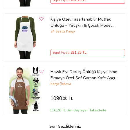
Sepet Fiyatı
281
,25 TL
Kişiye Özel Tasarlanabilir Mutfak
Önlüğü – Yetişkin & Çocuk Model
Seçenekleri
24 Saatte Kargo
Sepet Fiyatı
281
,25 TL
Hawk Era Deri iş Önlüğü Kişiye isme
Firmaya Özel Şef Garson Kafe Aşçı
Mutfak Barista Kuaför
Kargo Bedava
1090
,00 TL
116,26 TL'den Başlayan Taksitlerle
Son Gezdikleriniz