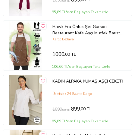
1099
,00 TL
95,89 TL'den Başlayan Taksitlerle
Hawk Era Önlük Şef Garson
Restaurant Kafe Aşçı Mutfak Barista
Kuaför Deri iş Önlüğü İki Cepli
Kargo Bedava
1000
,00 TL
106,66 TL'den Başlayan Taksitlerle
KADIN ALPAKA KUMAŞ AŞÇI CEKETİ
Ücretsiz / 24 Saatte Kargo
899
,00 TL
1099
,00 TL
95,89 TL'den Başlayan Taksitlerle