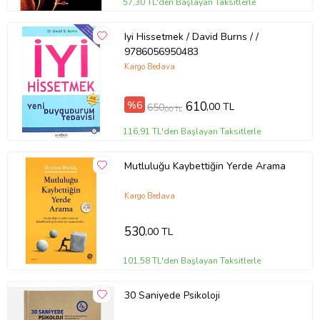
57,30 TL'den Başlayan Taksitlerle
Cilt Tipi
Ciltsiz
Kağıt Cinsi
2. Hamur
Iyi Hissetmek / David Burns / /
Sayfa Sayısı
384
9786056950483
Yayın Dili
Türkçe
Yazar
Oliver Sacks
Kargo Bedava
Ürün Kodu:
kcm28541716
%6
610
,00 TL
650
,00 TL
116,91 TL'den Başlayan Taksitlerle
Mutluluğu Kaybettiğin Yerde Arama
Kargo Bedava
530
,00 TL
101,58 TL'den Başlayan Taksitlerle
30 Saniyede Psikoloji