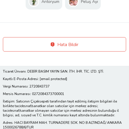
Antoryum
Peluş Ayı
Hata Bildir
Ticaret Ünvanı: DEBİR BASIM YAYIN SAN. İTH. İHR. TİC. LTD. ŞTİ.
Kayıtlı E-Posta Adresi:
[email protected]
Vergi Numarası: 2720843737
Mersis Numarası: 0272084373700001
İletişim: Satıcının Çiçeksepeti tarafından teyit edilmiş iletişim bilgileri ile
birlikte tacir/esnaf/sanatkar olan satıcılar için merkez adresi;
tacir/esnaf/sanatkar olmayan satıcılar için merkez adresinin bulunduğu il
bilgisi, ad, soyad ve T.C. kimlik numarası kayıt altında bulunmaktadır.
Adres: HACI BAYRAM MAH. TURNADERE SOK. NO:8 ALTINDAĞ/ ANKARA
1500026788/6/TUR