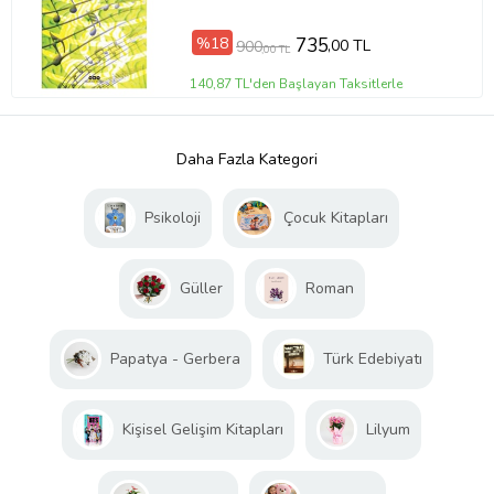
%18
735
,00 TL
900
,00 TL
140,87 TL'den Başlayan Taksitlerle
Daha Fazla Kategori
Psikoloji
Çocuk Kitapları
Güller
Roman
Papatya - Gerbera
Türk Edebiyatı
Kişisel Gelişim Kitapları
Lilyum