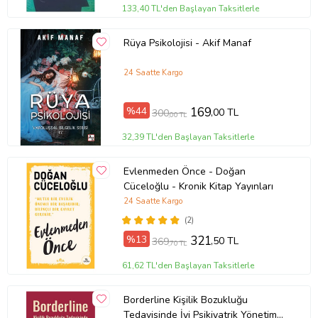
133,40 TL'den Başlayan Taksitlerle
Rüya Psikolojisi - Akif Manaf
24 Saatte Kargo
%44
169
,00 TL
300
,00 TL
32,39 TL'den Başlayan Taksitlerle
Evlenmeden Önce - Doğan
Cüceloğlu - Kronik Kitap Yayınları
24 Saatte Kargo
(2)
%13
321
,50 TL
369
,70 TL
61,62 TL'den Başlayan Taksitlerle
Borderline Kişilik Bozukluğu
Tedavisinde İyi Psikiyatrik Yönetim