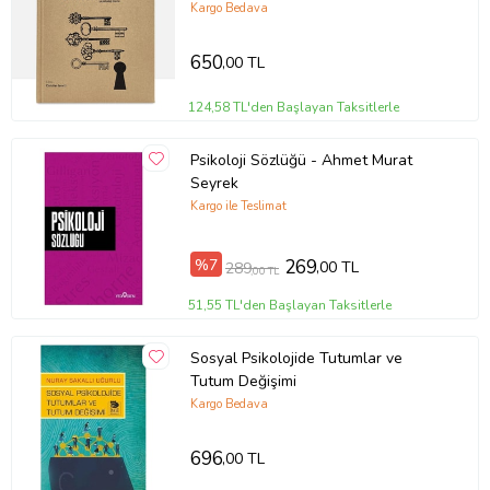
Kargo Bedava
650
,00 TL
124,58 TL'den Başlayan Taksitlerle
Psikoloji Sözlüğü - Ahmet Murat
Seyrek
Kargo ile Teslimat
%7
269
,00 TL
289
,00 TL
51,55 TL'den Başlayan Taksitlerle
Sosyal Psikolojide Tutumlar ve
Tutum Değişimi
Kargo Bedava
696
,00 TL