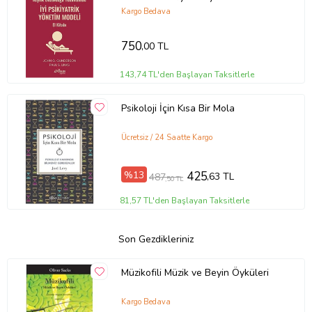
Modeli El Kitabı
Kargo Bedava
750
,00 TL
143,74 TL'den Başlayan Taksitlerle
Psikoloji İçin Kısa Bir Mola
Ücretsiz / 24 Saatte Kargo
%13
425
,63 TL
487
,50 TL
81,57 TL'den Başlayan Taksitlerle
Son Gezdikleriniz
Müzikofili Müzik ve Beyin Öyküleri
Kargo Bedava