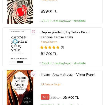
insan kimliğini öne çıkararak sosyal bilimlere ve edebiyata yaptığı
göndermelerle okura, üzerinde hiç düşünülmeyen bambaşka bir
dünyayı, beyin denilen gizemli organın dünyasını anlatıyor.
899
,00 TL
172,30 TL'den Başlayan Taksitlerle
Depresyondan Çıkış Yolu - Kendi
Kendine Yardım Kitabı
Kargo Bedava
(1)
622
,00 TL
119,21 TL'den Başlayan Taksitlerle
İnsanın Anlam Arayışı - Viktor Frankl
Tanıtım Metni
24 Saatte Kargo
Baskı Boyutu
13,50 x 21,00 cm
Baskı Sayısı
9. Baskı
%11
299
,00 TL
335
,00 TL
Baskı Tarihi
Mart 2026
Çevirmen
Oliver Sacks