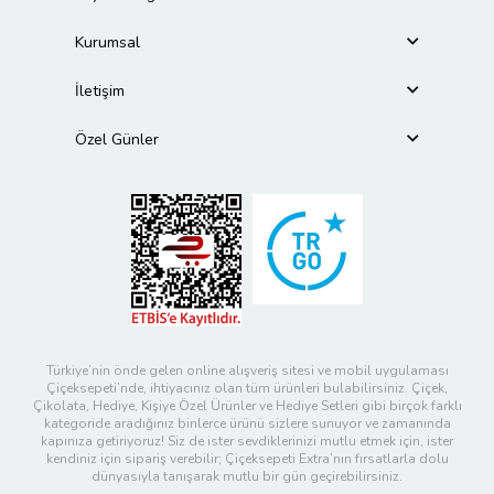
Kurumsal
İletişim
Özel Günler
Türkiye’nin önde gelen online alışveriş sitesi ve mobil uygulaması
Çiçeksepeti’nde, ihtiyacınız olan tüm ürünleri bulabilirsiniz. Çiçek,
Çikolata, Hediye, Kişiye Özel Ürünler ve Hediye Setleri gibi birçok farklı
kategoride aradığınız binlerce ürünü sizlere sunuyor ve zamanında
kapınıza getiriyoruz! Siz de ister sevdiklerinizi mutlu etmek için, ister
kendiniz için sipariş verebilir; Çiçeksepeti Extra’nın fırsatlarla dolu
dünyasıyla tanışarak mutlu bir gün geçirebilirsiniz.