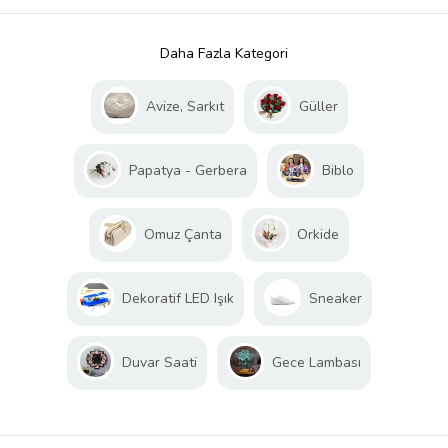
Daha Fazla Kategori
Avize, Sarkıt
Güller
Papatya - Gerbera
Biblo
Omuz Çanta
Orkide
Dekoratif LED Işık
Sneaker
Duvar Saati
Gece Lambası