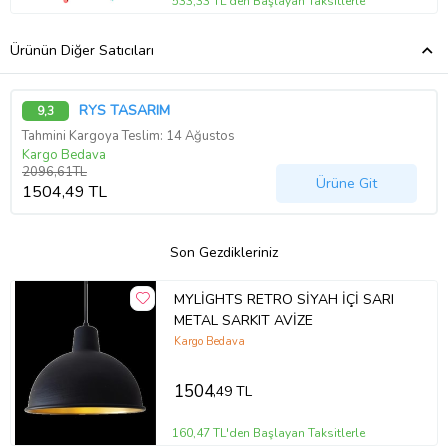
533,33 TL'den Başlayan Taksitlerle
Ürünün Diğer Satıcıları
RYS TASARIM
9,3
Tahmini Kargoya Teslim: 14 Ağustos
Kargo Bedava
2096,61TL
Ürüne Git
1504,49 TL
Son Gezdikleriniz
MYLİGHTS RETRO SİYAH İÇİ SARI
METAL SARKIT AVİZE
Kargo Bedava
1504
,49 TL
160,47 TL'den Başlayan Taksitlerle