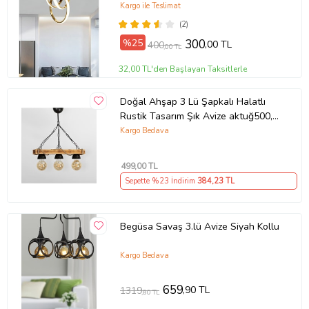
Avize (Gold)
Kargo ile Teslimat
(2)
%25
300
,00 TL
400
,00 TL
32,00 TL'den Başlayan Taksitlerle
Doğal Ahşap 3 Lü Şapkalı Halatlı
Rustik Tasarım Şık Avize aktuğ500,
one size
Kargo Bedava
499
,00 TL
Sepette %23 İndirim
384
,23 TL
Begüsa Savaş 3.lü Avize Siyah Kollu
Kargo Bedava
659
,90 TL
1319
,80 TL