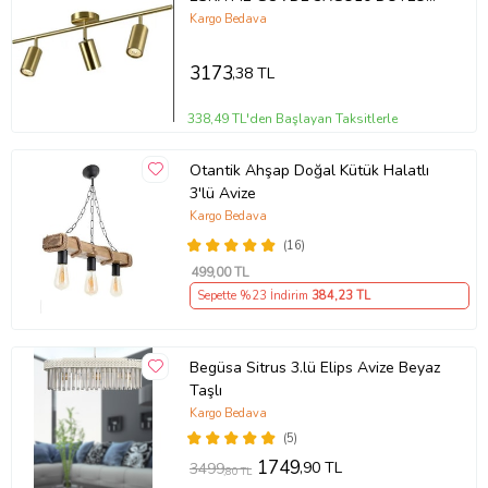
GÜN IŞIĞI 360 DERECE HAREKETLİ
Kargo Bedava
BAŞLIK SPOT (Eskitme Altın)
3173
,38 TL
338,49 TL'den Başlayan Taksitlerle
Otantik Ahşap Doğal Kütük Halatlı
3'lü Avize
Kargo Bedava
(16)
499
,00 TL
Sepette %23 İndirim
384
,23 TL
Begüsa Sitrus 3.lü Elips Avize Beyaz
Taşlı
Kargo Bedava
(5)
1749
,90 TL
3499
,80 TL