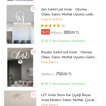
Zen Sarkıt Led Avize - Oturma
Odası, Salon, Mutfak Uyumlu Ledli
Avize (Beyaz)
Kargo ile Teslimat
(1)
%25
300
,00 TL
400
,00 TL
32,00 TL'den Başlayan Taksitlerle
Royalis Sarkıt Led Avize - Oturma
Odası, Salon, Mutfak Uyumlu Sarkıt
Led Avize (Krom)
Kargo Bedava
750
,00 TL
1000
,00 TL
80,00 TL'den Başlayan Taksitlerle
LZY Avize Store Kar Çiçeği Beyaz
Avize Modern Salon, Mutfak, Çocuk
Odası ve Antre Aydınlatma (Siyah)
Kargo Bedava