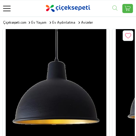
Çiçeksepeti.com
Ev Yaşam
Ev Aydınlatma
Avizeler