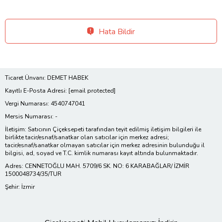
Hata Bildir
Ticaret Ünvanı: DEMET HABEK
Kayıtlı E-Posta Adresi:
[email protected]
Vergi Numarası: 4540747041
Mersis Numarası: -
İletişim: Satıcının Çiçeksepeti tarafından teyit edilmiş iletişim bilgileri ile
birlikte tacir/esnaf/sanatkar olan satıcılar için merkez adresi;
tacir/esnaf/sanatkar olmayan satıcılar için merkez adresinin bulunduğu il
bilgisi, ad, soyad ve T.C. kimlik numarası kayıt altında bulunmaktadır.
Adres: CENNETOĞLU MAH. 5709/6 SK. NO: 6 KARABAĞLAR/ İZMİR
1500048734/35/TUR
Şehir: İzmir