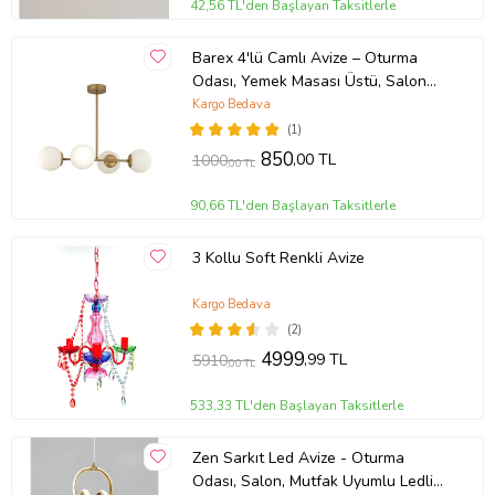
42,56 TL'den Başlayan Taksitlerle
Barex 4'lü Camlı Avize – Oturma
Odası, Yemek Masası Üstü, Salon
Uyumlu Avize (Eskitme Altın)
Kargo Bedava
(1)
850
,00 TL
1000
,00 TL
90,66 TL'den Başlayan Taksitlerle
3 Kollu Soft Renkli Avize
Kargo Bedava
(2)
4999
,99 TL
5910
,00 TL
533,33 TL'den Başlayan Taksitlerle
Zen Sarkıt Led Avize - Oturma
Odası, Salon, Mutfak Uyumlu Ledli