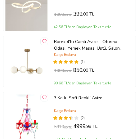
399
,00 TL
1000
,00 TL
42,56 TL'den Başlayan Taksitlerle
Barex 4'lü Camlı Avize – Oturma
Odası, Yemek Masası Üstü, Salon
Uyumlu Avize (Eskitme Altın)
Kargo Bedava
(1)
850
,00 TL
1000
,00 TL
90,66 TL'den Başlayan Taksitlerle
3 Kollu Soft Renkli Avize
Kargo Bedava
(2)
4999
,99 TL
5910
,00 TL