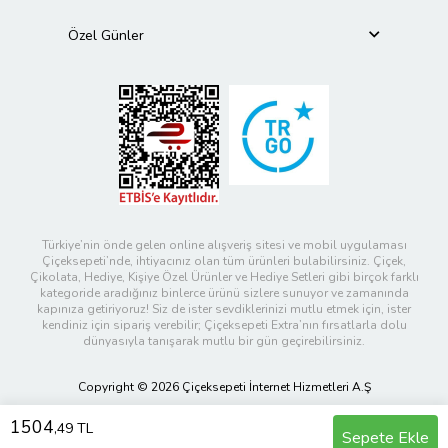
Özel Günler
Türkiye’nin önde gelen online alışveriş sitesi ve mobil uygulaması
Çiçeksepeti’nde, ihtiyacınız olan tüm ürünleri bulabilirsiniz. Çiçek,
Çikolata, Hediye, Kişiye Özel Ürünler ve Hediye Setleri gibi birçok farklı
kategoride aradığınız binlerce ürünü sizlere sunuyor ve zamanında
kapınıza getiriyoruz! Siz de ister sevdiklerinizi mutlu etmek için, ister
kendiniz için sipariş verebilir; Çiçeksepeti Extra’nın fırsatlarla dolu
dünyasıyla tanışarak mutlu bir gün geçirebilirsiniz.
Copyright © 2026 Çiçeksepeti İnternet Hizmetleri A.Ş
1504
,49 TL
Sepete Ekle