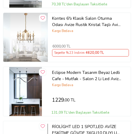
70,38 TL'den Başlayan Taksitlerle
Kontes 6'lı Klasik Salon Oturma
Odası Avize Rustik Kristal Taşlı Avize
(Eskitme Altın)
Kargo Bedava
6000
,00 TL
Sepette %23 İndirim
4620
,00 TL
Eclipse Modern Tasarım Beyaz Ledli
Cafe - Mutfak - Salon 2 Li Led Avize
(Siyah)
Kargo Bedava
1229
,00 TL
131,09 TL'den Başlayan Taksitlerle
RİOLİGHT LED 1 SPOT,LED AVİZE
ESKİTME GÖVDE 3XGU10 DUYLU