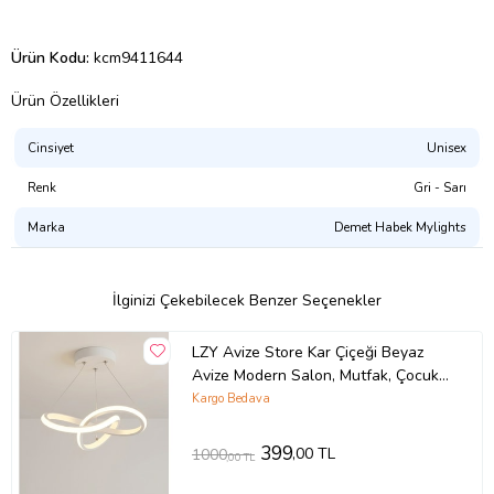
Ürün Kodu:
kcm9411644
Ürün Özellikleri
Cinsiyet
Unisex
Renk
Gri - Sarı
Marka
Demet Habek Mylights
İlginizi Çekebilecek Benzer Seçenekler
LZY Avize Store Kar Çiçeği Beyaz
Avize Modern Salon, Mutfak, Çocuk
Odası ve Antre Aydınlatma (Siyah)
Kargo Bedava
399
,00 TL
1000
,00 TL