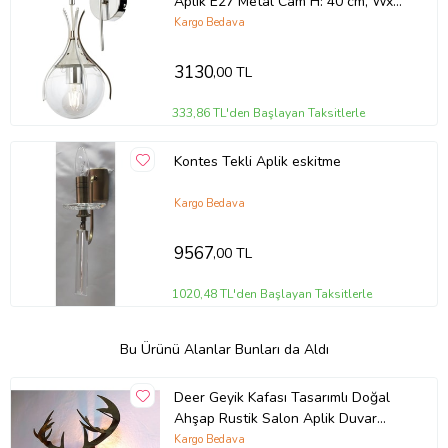
Aplik E27 Metal Cam H: 40 cm, WxD:
13x18 cm
Kargo Bedava
3130
,00 TL
333,86 TL'den Başlayan Taksitlerle
Kontes Tekli Aplik eskitme
Kargo Bedava
9567
,00 TL
1020,48 TL'den Başlayan Taksitlerle
Bu Ürünü Alanlar Bunları da Aldı
Deer Geyik Kafası Tasarımlı Doğal
Ahşap Rustik Salon Aplik Duvar
Dekoru (Ampul Dahil)
Kargo Bedava