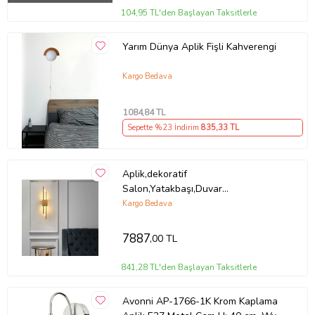
104,95 TL'den Başlayan Taksitlerle
Yarım Dünya Aplik Fişli Kahverengi
Kargo Bedava
1084
,84 TL
Sepette %23 İndirim
835
,33 TL
Aplik,dekoratif
Salon,Yatakbaşı,Duvar
Aydınlatma,modern 50CM 3000K
Kargo Bedava
7887
,00 TL
841,28 TL'den Başlayan Taksitlerle
Avonni AP-1766-1K Krom Kaplama