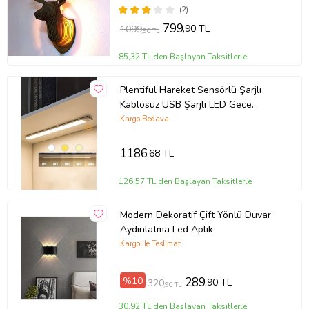
(2)
799
,90 TL
1099
,90 TL
85,32 TL'den Başlayan Taksitlerle
Plentiful Hareket Sensörlü Şarjlı
Kablosuz USB Şarjlı LED Gece
Lambası 3 Renk Kısılabilir Mutfak
Kargo Bedava
Dolap Tezgah Aplik
1186
,68 TL
126,57 TL'den Başlayan Taksitlerle
Modern Dekoratif Çift Yönlü Duvar
Aydınlatma Led Aplik
Kargo ile Teslimat
%10
289
,90 TL
320
,90 TL
30,92 TL'den Başlayan Taksitlerle