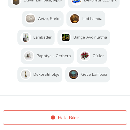
Duvar Lambası, Aplik
Dekoratif LED Işık
Avize, Sarkıt
Led Lamba
Lambader
Bahçe Aydınlatma
Papatya - Gerbera
Güller
Dekoratif obje
Gece Lambası
Hata Bildir