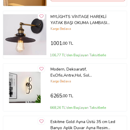
MYLİGHTS VİNTAGE HAREKLİ
YATAK BAŞI OKUMA LAMBASI
DUVAR APLİK (Siyah)
Kargo Bedava
1001
,00 TL
106,77 TL'den Başlayan Taksitlerle
Modern, Dekoaratif,
Ev,Ofis,Antre,Hol, Sol
anahtar,Duvar,Aplik, Led,Lamba,
Kargo Bedava
3000K Sarı Işık
6265
,00 TL
668,26 TL'den Başlayan Taksitlerle
Eskitme Gold Ayna Üstü 35 cm Led
Banyo Aplik Duvar Ayna Resim