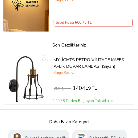
Gece Lambası, Ev Hediyesi (Beyaz)
Kargo Bedava
Sepet Fiyatı
606
,75 TL
Son Gezdikleriniz
MYLİGHTS RETRO VİNTAGE KAFES
APLİK DUVAR LAMBASI (Siyah)
Kargo Bedava
1404
,19 TL
2844
,60 TL
149,78 TL'den Başlayan Taksitlerle
Daha Fazla Kategori