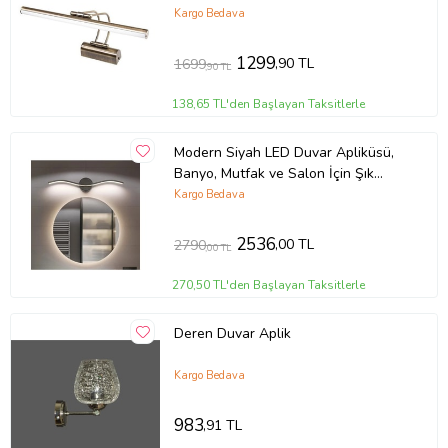
Tablo
Kargo Bedava
1299
,90 TL
1699
,90 TL
138,65 TL'den Başlayan Taksitlerle
Modern Siyah LED Duvar Apliküsü,
Banyo, Mutfak ve Salon İçin Şık
Tasarım
Kargo Bedava
2536
,00 TL
2790
,00 TL
270,50 TL'den Başlayan Taksitlerle
Deren Duvar Aplik
Kargo Bedava
983
,91 TL