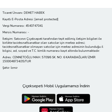
Ticaret Ünvanı: DEMET HABEK
Kayıtlı E-Posta Adresi:
[email protected]
Vergi Numarası: 4540747041
Mersis Numarası: -
İletişim: Satıcının Çiçeksepeti tarafından teyit edilmiş iletişim bilgileri ile
birlikte tacir/esnaf/sanatkar olan satıcılar için merkez adresi;
tacir/esnaf/sanatkar olmayan satıcılar için merkez adresinin bulunduğu il
bilgisi, ad, soyad ve T.C. kimlik numarası kayıt altında bulunmaktadır.
Adres: CENNETOĞLU MAH. 5709/6 SK. NO: 6 KARABAĞLAR/ İZMİR
1500048734/35/TUR
Şehir: İzmir
Çiçeksepeti Mobil Uygulamamızı İndirin