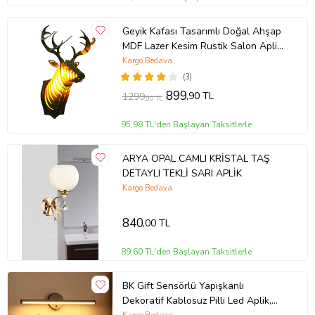
Geyik Kafası Tasarımlı Doğal Ahşap
MDF Lazer Kesim Rustik Salon Aplik
Duvar Dekoru (Ceviz)
Kargo Bedava
(3)
899
,90 TL
1299
,90 TL
95,98 TL'den Başlayan Taksitlerle
ARYA OPAL CAMLI KRİSTAL TAŞ
DETAYLI TEKLİ SARI APLİK
Kargo Bedava
840
,00 TL
89,60 TL'den Başlayan Taksitlerle
BK Gift Sensörlü Yapışkanlı
Dekoratif Kablosuz Pilli Led Aplik,