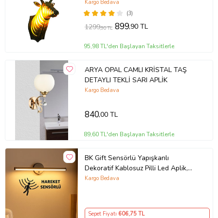
Duvar Dekoru (Ceviz)
Kargo Bedava
(3)
899
,90 TL
1299
,90 TL
95,98 TL'den Başlayan Taksitlerle
ARYA OPAL CAMLI KRİSTAL TAŞ
DETAYLI TEKLİ SARI APLİK
Kargo Bedava
840
,00 TL
89,60 TL'den Başlayan Taksitlerle
BK Gift Sensörlü Yapışkanlı
Dekoratif Kablosuz Pilli Led Aplik,
Gece Lambası, Ev Hediyesi (Beyaz)
Kargo Bedava
Sepet Fiyatı
606
,75 TL