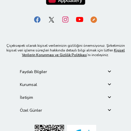
Çiçeksepeti olarak kişisel verilerinizin gizliliğini önemsiyoruz. Şirketimizin
kişisel veri işleme süreçleri hakkında detaylı bilgi almak için lütfen
Kişisel
Verilerin Korunması ve Gizlilik Politikası
’nı inceleyiniz.
Faydalı Bilgiler
Kurumsal
İletişim
Özel Günler