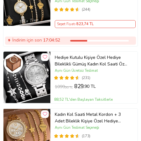
ayarlanabilir kordon Kadın Kol Saati
Aynı Gün Teslimat Seçeneği
BİLEKLİK HEDİYE Altın Renk - Kız
(244)
Arkadaşa hediye (Altın)
Sepet Fiyatı
823
,74 TL
İndirim için son
17:04:52
Hediye Kutulu Kişiye Özel Hediye
Bileklikli Gümüş Kadın Kol Saati Özel
Kutusunda (Gümüş)
Aynı Gün Ücretsiz Teslimat
(231)
829
,90 TL
1099
,90 TL
88,52 TL'den Başlayan Taksitlerle
Kadın Kol Saati Metal Kordon + 3
Adet Bileklik Kişiye Özel Hediye
Kadına hediye Kız arkadaşa hediye
Aynı Gün Teslimat Seçeneği
(173)