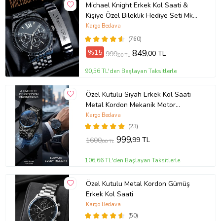
Michael Knight Erkek Kol Saati &
Kişiye Özel Bileklik Hediye Seti Mk
SiyahİçiGümüş
Kargo Bedava
(760)
%15
849
,00 TL
999
,00 TL
90,56 TL'den Başlayan Taksitlerle
Özel Kutulu Siyah Erkek Kol Saati
Metal Kordon Mekanik Motor
Garantili Hediye Kart Notu İle
Kargo Bedava
Gönderilir
(23)
999
,99 TL
1600
,00 TL
106,66 TL'den Başlayan Taksitlerle
Özel Kutulu Metal Kordon Gümüş
Erkek Kol Saati
Kargo Bedava
(50)