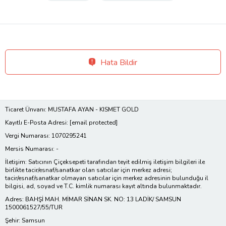
Hata Bildir
Ticaret Ünvanı: MUSTAFA AYAN - KISMET GOLD
Kayıtlı E-Posta Adresi:
[email protected]
Vergi Numarası: 1070295241
Mersis Numarası: -
İletişim: Satıcının Çiçeksepeti tarafından teyit edilmiş iletişim bilgileri ile
birlikte tacir/esnaf/sanatkar olan satıcılar için merkez adresi;
tacir/esnaf/sanatkar olmayan satıcılar için merkez adresinin bulunduğu il
bilgisi, ad, soyad ve T.C. kimlik numarası kayıt altında bulunmaktadır.
Adres: BAHŞİ MAH. MİMAR SİNAN SK. NO: 13 LADİK/ SAMSUN
1500061527/55/TUR
Şehir: Samsun