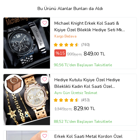
Bu Ürünü Alanlar Bunları da Aldı
Michael Knight Erkek Kol Saati &
Kişiye Özel Bileklik Hediye Seti Mk
SiyahİçiGümüş
Kargo Bedava
(760)
%15
849
,00 TL
999
,00 TL
90,56 TL'den Başlayan Taksitlerle
Hediye Kutulu Kişiye Özel Hediye
Bileklikli Kadın Kol Saati Özel
Kutusunda (Gold)
Aynı Gün Ücretsiz Teslimat
(453)
829
,90 TL
1349
,00 TL
88,52 TL'den Başlayan Taksitlerle
Erkek Kol Saati Metal Kordon Özel