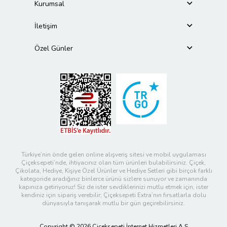
Kurumsal
İletişim
Özel Günler
Türkiye’nin önde gelen online alışveriş sitesi ve mobil uygulaması
Çiçeksepeti’nde, ihtiyacınız olan tüm ürünleri bulabilirsiniz. Çiçek,
Çikolata, Hediye, Kişiye Özel Ürünler ve Hediye Setleri gibi birçok farklı
kategoride aradığınız binlerce ürünü sizlere sunuyor ve zamanında
kapınıza getiriyoruz! Siz de ister sevdiklerinizi mutlu etmek için, ister
kendiniz için sipariş verebilir; Çiçeksepeti Extra’nın fırsatlarla dolu
dünyasıyla tanışarak mutlu bir gün geçirebilirsiniz.
Copyright © 2026 Çiçeksepeti İnternet Hizmetleri A.Ş