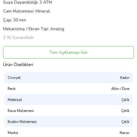
Suya Dayanıklılığı: 3 ATM
Cam Malzemesi: Mineral
Çap: 30 mm
Mekanizma / Ekran Tipi: Analog
2 Yıl Garantilidir
Orijinal Kutu ve Garanti Belgesi ile Gönderilecektir.
Tüm Açıklamayı Gör
Ürün Özellikleri
Ürün Kodu:
kcm19964530
Cinsiyet
Kadın
Renk
Altın / Dore
Materyal
Çelik
Kasa Malzemesi
Çelik
Kordon Malzemesi
Çelik
Marka
Nacar