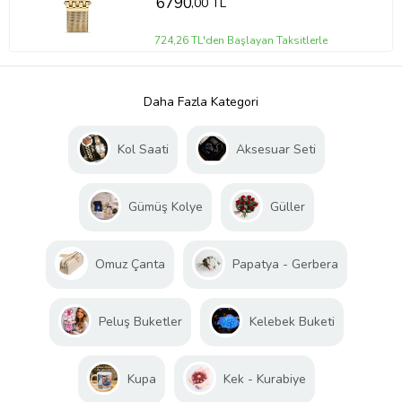
6790
,00 TL
724,26 TL'den Başlayan Taksitlerle
Daha Fazla Kategori
Kol Saati
Aksesuar Seti
Gümüş Kolye
Güller
Omuz Çanta
Papatya - Gerbera
Peluş Buketler
Kelebek Buketi
Kupa
Kek - Kurabiye