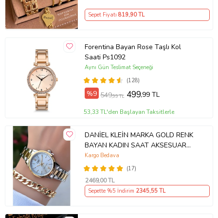
Sepet Fiyatı
819
,90 TL
Forentina Bayan Rose Taşlı Kol
Saati Ps1092
Aynı Gün Teslimat Seçeneği
(128)
%9
499
,99 TL
549
,99 TL
53,33 TL'den Başlayan Taksitlerle
DANİEL KLEİN MARKA GOLD RENK
BAYAN KADIN SAAT AKSESUAR
BİLEKLİK HEDİYELİ
Kargo Bedava
(17)
2469
,00 TL
Sepette %5 İndirim
2345
,55 TL