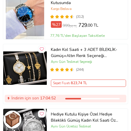
Kutusunda
Kargo Bedava
(312)
%27
729
,00 TL
999
,00 TL
77,76 TL'den Başlayan Taksitlerle
Kadın Kol Saati + 3 ADET BİLEKLİK-
Gümüş+Altın Renk Seçeneği
ayarlanabilir kordon Kadın Kol Saati
Aynı Gün Teslimat Seçeneği
BİLEKLİK HEDİYE Altın Renk - Kız
(244)
Arkadaşa hediye (Altın)
Sepet Fiyatı
823
,74 TL
İndirim için son
17:04:52
Hediye Kutulu Kişiye Özel Hediye
Bileklikli Gümüş Kadın Kol Saati Özel
Kutusunda (Gümüş)
Aynı Gün Ücretsiz Teslimat