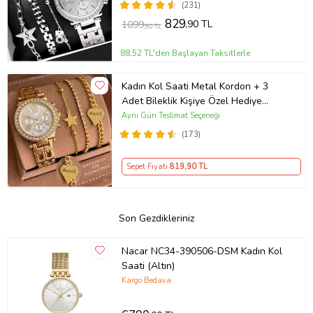
(231)
829
,90 TL
1099
,90 TL
88,52 TL'den Başlayan Taksitlerle
Kadın Kol Saati Metal Kordon + 3
Adet Bileklik Kişiye Özel Hediye
Kadına hediye Kız arkadaşa hediye
Aynı Gün Teslimat Seçeneği
(173)
Sepet Fiyatı
819
,90 TL
Son Gezdikleriniz
Nacar NC34-390506-DSM Kadın Kol
Saati (Altın)
Kargo Bedava