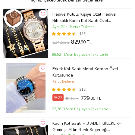
İlginizi Çekebilecek Benzer Seçenekler
Hediye Kutulu Kişiye Özel Hediye
Bileklikli Kadın Kol Saati Özel
Kutusunda (Gold)
Aynı Gün Ücretsiz Teslimat
(453)
829
,90 TL
1349
,00 TL
88,52 TL'den Başlayan Taksitlerle
Erkek Kol Saati Metal Kordon Özel
Kutusunda
Kargo Bedava
(312)
%27
729
,00 TL
999
,00 TL
77,76 TL'den Başlayan Taksitlerle
Kadın Kol Saati + 3 ADET BİLEKLİK-
Gümüş+Altın Renk Seçeneği