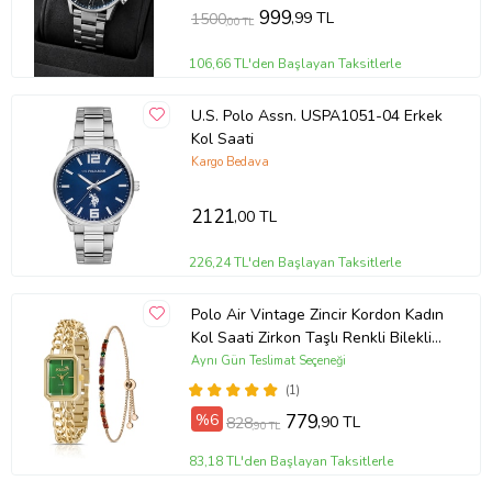
999
,99 TL
1500
,00 TL
106,66 TL'den Başlayan Taksitlerle
U.S. Polo Assn. USPA1051-04 Erkek
Kol Saati
Kargo Bedava
2121
,00 TL
226,24 TL'den Başlayan Taksitlerle
Polo Air Vintage Zincir Kordon Kadın
Kol Saati Zirkon Taşlı Renkli Bileklik
Kombin PL-1503B (Gold-Yeşil)
Aynı Gün Teslimat Seçeneği
(1)
%6
779
,90 TL
828
,90 TL
83,18 TL'den Başlayan Taksitlerle