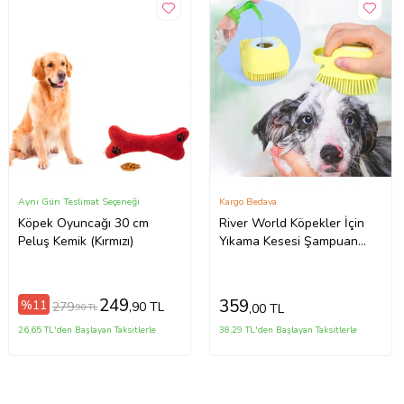
Aynı Gün Teslimat Seçeneği
Kargo Bedava
Köpek Oyuncağı 30 cm
River World Köpekler İçin
Peluş Kemik (Kırmızı)
Yıkama Kesesi Şampuan
Hazneli Oyuncak
249
359
%11
279
,90 TL
,00 TL
,90 TL
26,65 TL'den Başlayan Taksitlerle
38,29 TL'den Başlayan Taksitlerle