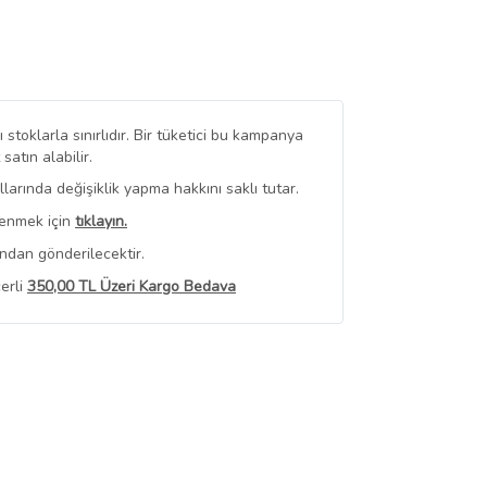
stoklarla sınırlıdır. Bir tüketici bu kampanya
tın alabilir.
arında değişiklik yapma hakkını saklı tutar.
renmek için
tıklayın.
ndan gönderilecektir.
erli
350,00 TL Üzeri Kargo Bedava
 Görüntüle
iyat bilgileri, satıcı tarafından