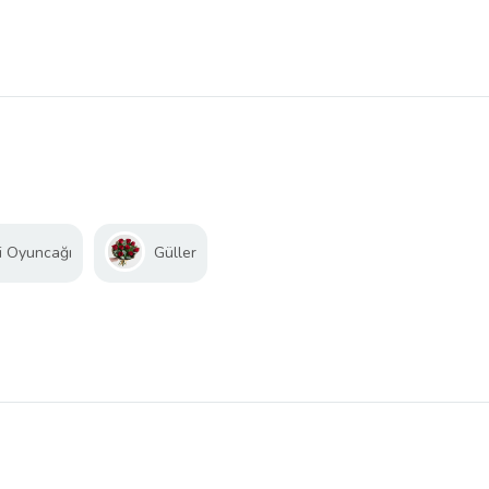
i Oyuncağı
Güller