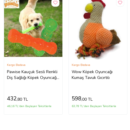
Kargo Bedava
Kargo Bedava
Pawise Kauçuk Sesli Renkli
Wow Köpek Oyuncağı
Diş Sağlığı Köpek Oyuncağı
Kumaş Tavuk Gıcırtılı
18 cm
432
598
,80 TL
,00 TL
46,16 TL'den Başlayan Taksitlerle
63,78 TL'den Başlayan Taksitlerle