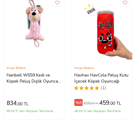
Kargo Bedava
Kargo Bedava
Nanbell W559 Kedi ve
Havhav HavCola Peluş Kutu
Köpek Peluş Dişlik Oyuncak
İçecek Köpek Oyuncağı
38-15cm Pembe
(1)
459
834
%8
499
,00 TL
,00 TL
,00 TL
88,96 TL'den Başlayan Taksitlerle
48,96 TL'den Başlayan Taksitlerle