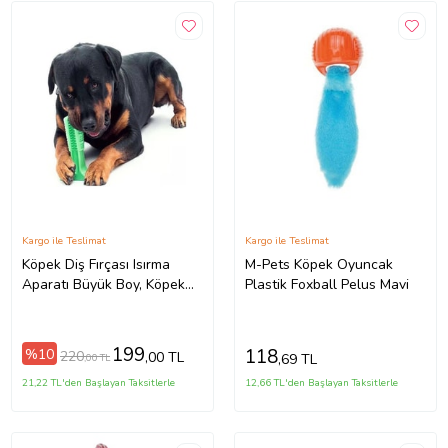
Kargo ile Teslimat
Kargo ile Teslimat
Köpek Diş Fırçası Isırma
M-Pets Köpek Oyuncak
Aparatı Büyük Boy, Köpek
Plastik Foxball Pelus Mavi
Dişlik Yeşil
199
118
%10
220
,00 TL
,69 TL
,00 TL
21,22 TL'den Başlayan Taksitlerle
12,66 TL'den Başlayan Taksitlerle