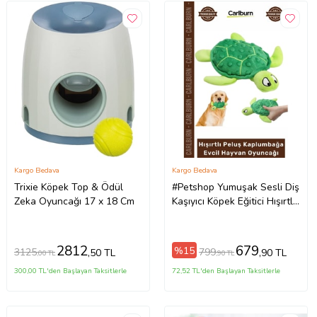
Kargo Bedava
Kargo Bedava
Trixie Köpek Top & Ödül
#Petshop Yumuşak Sesli Diş
Zeka Oyuncağı 17 x 18 Cm
Kaşıyıcı Köpek Eğitici Hışırtlı
Peluş Kaplumbağa Evcil
Hayvan Oyuncağı
2812
679
%15
3125
799
,50 TL
,90 TL
,00 TL
,90 TL
300,00 TL'den Başlayan Taksitlerle
72,52 TL'den Başlayan Taksitlerle