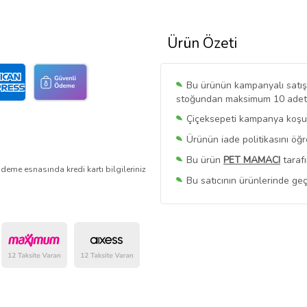
Ürün Özeti
Bu ürünün kampanyalı satışı 
stoğundan maksimum 10 adet sa
Çiçeksepeti kampanya koşull
Ürünün iade politikasını öğ
Bu ürün
PET MAMACI
tarafı
deme esnasında kredi kartı bilgileriniz
Bu satıcının ürünlerinde geç
Bu Satıcının
Tüm Ürünlerini
Ürün sayfasında gördüğünüz f
belirlenmektedir.