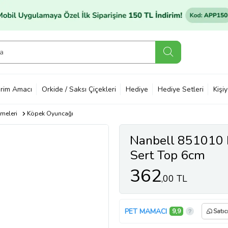
rim Amacı
Orkide / Saksı Çiçekleri
Hediye
Hediye Setleri
Kişi
meleri
Köpek Oyuncağı
Nanbell 851010 
Sert Top 6cm
362
,00 TL
PET MAMACI
9,9
Satıc