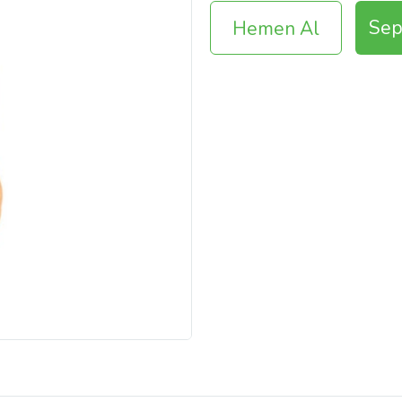
Sep
Hemen Al