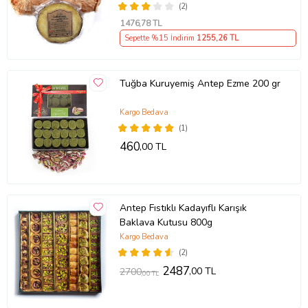
(2)
1476
,78 TL
Sepette %15 İndirim
1255
,26 TL
Tuğba Kuruyemiş Antep Ezme 200 gr
Kargo Bedava
(1)
460
,00 TL
Antep Fıstıklı Kadayıflı Karışık
Baklava Kutusu 800g
Kargo Bedava
(2)
2487
,00 TL
2700
,00 TL