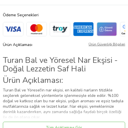
Ödeme Seçenekleri
Ürün Açıklaması
Ürün Güvenliği Bilgileri
Turan Bal ve Yöresel Nar Ekşisi -
Doğal Lezzetin Saf Hali
Ürün Açıklaması:
Turan Bal ve Yöresel'in nar ekşisi, en kaliteli narların titizlikle
seçilerek geleneksel yöntemlerle işlenmesiyle elde edilir. %100
doğal ve katkısız olan bu nar ekşisi, yoğun aroması ve eşsiz tadıyla
mutfaklarınıza sağlık ve lezzet katar. Nar ekşisi, yemeklerinize
derinlik kazandırırken, aynı zamanda sağlığa faydalı birçok özelliği
ile de ön plana çıkar.
Nar ekşisi, özellikle Akdeniz ve Orta Doğu mutfağının vazgeçilmez
Tüm Açıklamayı Gör