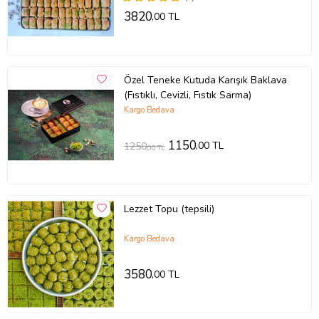
3820
,00 TL
Özel Teneke Kutuda Karışık Baklava
(Fıstıklı, Cevizli, Fıstık Sarma)
Kargo Bedava
1150
,00 TL
1250
,00 TL
Lezzet Topu (tepsili)
Kargo Bedava
3580
,00 TL