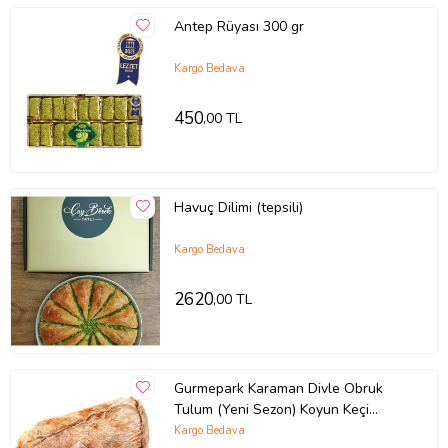
Antep Rüyası 300 gr
Kargo Bedava
450
,00 TL
Havuç Dilimi (tepsili)
Kargo Bedava
2620
,00 TL
Gurmepark Karaman Divle Obruk
Tulum (Yeni Sezon) Koyun Keçi
Peyniri 1 Kg ORJİNAL SERTİFİKALI
Kargo Bedava