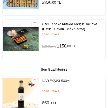
3820
,00 TL
Özel Teneke Kutuda Karışık Baklava
(Fıstıklı, Cevizli, Fıstık Sarma)
Kargo Bedava
1150
,00 TL
1250
,00 TL
Son Gezdikleriniz
NAR EKŞİSİ 500ml
Kargo Bedava
660
,00 TL