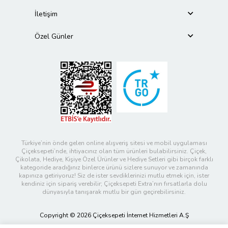
İletişim
Özel Günler
Türkiye’nin önde gelen online alışveriş sitesi ve mobil uygulaması
Çiçeksepeti’nde, ihtiyacınız olan tüm ürünleri bulabilirsiniz. Çiçek,
Çikolata, Hediye, Kişiye Özel Ürünler ve Hediye Setleri gibi birçok farklı
kategoride aradığınız binlerce ürünü sizlere sunuyor ve zamanında
kapınıza getiriyoruz! Siz de ister sevdiklerinizi mutlu etmek için, ister
kendiniz için sipariş verebilir; Çiçeksepeti Extra’nın fırsatlarla dolu
dünyasıyla tanışarak mutlu bir gün geçirebilirsiniz.
Copyright © 2026 Çiçeksepeti İnternet Hizmetleri A.Ş