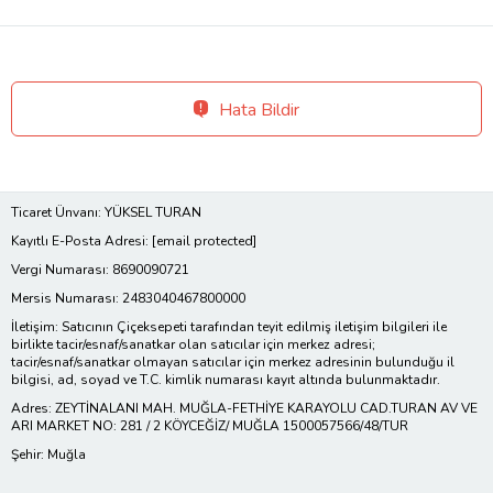
Hata Bildir
Ticaret Ünvanı: YÜKSEL TURAN
Kayıtlı E-Posta Adresi:
[email protected]
Vergi Numarası: 8690090721
Mersis Numarası: 2483040467800000
İletişim: Satıcının Çiçeksepeti tarafından teyit edilmiş iletişim bilgileri ile
birlikte tacir/esnaf/sanatkar olan satıcılar için merkez adresi;
tacir/esnaf/sanatkar olmayan satıcılar için merkez adresinin bulunduğu il
bilgisi, ad, soyad ve T.C. kimlik numarası kayıt altında bulunmaktadır.
Adres: ZEYTİNALANI MAH. MUĞLA-FETHİYE KARAYOLU CAD.TURAN AV VE
ARI MARKET NO: 281 / 2 KÖYCEĞİZ/ MUĞLA 1500057566/48/TUR
Şehir: Muğla