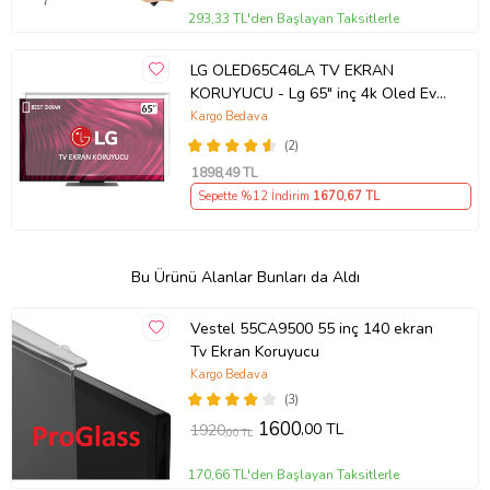
293,33 TL'den Başlayan Taksitlerle
LG OLED65C46LA TV EKRAN
KORUYUCU - Lg 65" inç 4k Oled Evo
Ekran Koruyucu
Kargo Bedava
(2)
1898
,49 TL
Sepette %12 İndirim
1670
,67 TL
Bu Ürünü Alanlar Bunları da Aldı
Vestel 55CA9500 55 inç 140 ekran
Tv Ekran Koruyucu
Kargo Bedava
(3)
1600
,00 TL
1920
,00 TL
170,66 TL'den Başlayan Taksitlerle