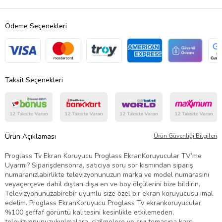
Ödeme Seçenekleri
Taksit Seçenekleri
Ürün Açıklaması
Ürün Güvenliği Bilgileri
Proglass Tv Ekran Koruyucu Proglass EkranKoruyucular TV’me
Uyarmı? Siparişdensonra, satıcıya soru sor kısmından sipariş
numaranızlabirlikte televizyonunuzun marka ve model numarasını
veyaçerçeve dahil dıştan dışa en ve boy ölçülerini bize bildirin,
Televizyonunuzabirebir uyumlu size özel bir ekran koruyucusu imal
edelim. Proglass EkranKoruyucu Proglass Tv ekrankoruyucular
%100 şeffaf görüntü kalitesini kesinlikle etkilemeden,
televizyonunuzukırılmalara, çizilmelere ve sıvı temasına karşı