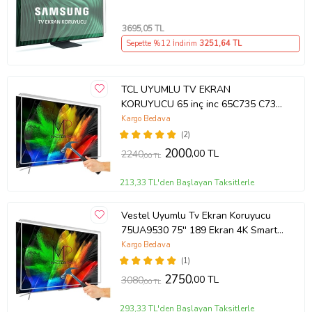
QE85QN85FAUXTK
3695
,05 TL
Sepette %12 İndirim
3251
,64 TL
TCL UYUMLU TV EKRAN
KORUYUCU 65 inç inc 65C735 C735
TCL QLED 4K TV
Kargo Bedava
(2)
2000
,00 TL
2240
,00 TL
213,33 TL'den Başlayan Taksitlerle
Vestel Uyumlu Tv Ekran Koruyucu
75UA9530 75'' 189 Ekran 4K Smart
Android TV
Kargo Bedava
(1)
2750
,00 TL
3080
,00 TL
293,33 TL'den Başlayan Taksitlerle