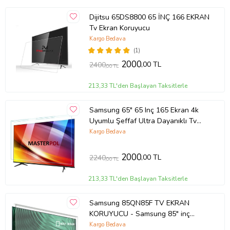
Dijitsu 65DS8800 65 İNÇ 166 EKRAN
Tv Ekran Koruyucu
Kargo Bedava
(1)
2000
,00 TL
2400
,00 TL
213,33 TL'den Başlayan Taksitlerle
Samsung 65" 65 Inç 165 Ekran 4k
Uyumlu Şeffaf Ultra Dayanıklı Tv
Ekran KORUYUCU
Kargo Bedava
2000
,00 TL
2240
,00 TL
213,33 TL'den Başlayan Taksitlerle
Samsung 85QN85F TV EKRAN
KORUYUCU - Samsung 85" inç
214cm 216 Ekran Tv ekran Koruyucu
Kargo Bedava