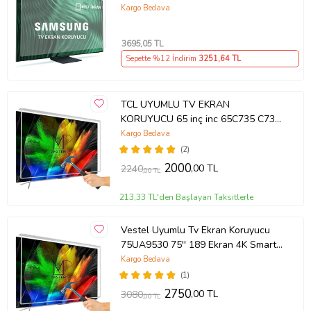
214cm 216 Ekran Tv ekran Koruyucu
Kargo Bedava
QE85QN85FAUXTK
3695
,05 TL
Sepette %12 İndirim
3251
,64 TL
TCL UYUMLU TV EKRAN
KORUYUCU 65 inç inc 65C735 C735
TCL QLED 4K TV
Kargo Bedava
(2)
2000
,00 TL
2240
,00 TL
213,33 TL'den Başlayan Taksitlerle
Vestel Uyumlu Tv Ekran Koruyucu
75UA9530 75'' 189 Ekran 4K Smart
Android TV
Kargo Bedava
(1)
2750
,00 TL
3080
,00 TL