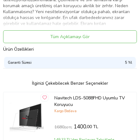
korumak amaçlı üretilmiş olan koruyucu akrilik bir zırhtır. Neden
Kullanmalısınız? Yeni nesiltelevizyonlar oldukça pahalı, ekranları
oldukça hassas ve kırılgandır. En ufak darbedeekranınız zarar
görebilir ve kullanılamaz hale gelebilir. Ekranı kırılan
birtelevizyonun ekran değişim maliyeti neredeyse televizyonun
kendi fiyatıkadardır. Proglass ekrankoruyucu, ekranınızı tüm
Tüm Açıklamayı Gör
olumsuzluklara karşı korur ve sizi yüksekmaliyetlerden kurtarır
Garanti Ürünlerimizin 5 yıl sararmama garantisi vardır.
Ürün Özellikleri
Ürün Kodu:
kcm46108943
Garanti Süresi
5 Yıl
İlginizi Çekebilecek Benzer Seçenekler
Navitech LDS-5088FHD Uyumlu TV
Koruyucu
Kargo Bedava
1400
,00 TL
1680
,00 TL
149,33 TL'den Başlayan Taksitlerle