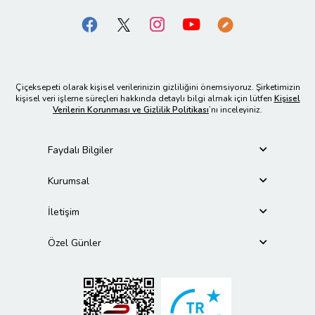
Çiçeksepeti olarak kişisel verilerinizin gizliliğini önemsiyoruz. Şirketimizin
kişisel veri işleme süreçleri hakkında detaylı bilgi almak için lütfen
Kişisel
Verilerin Korunması ve Gizlilik Politikası
’nı inceleyiniz.
Faydalı Bilgiler
Kurumsal
İletişim
Özel Günler