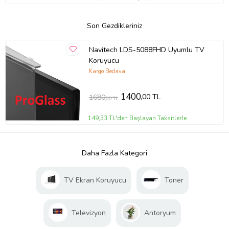
Son Gezdikleriniz
Navitech LDS-5088FHD Uyumlu TV
Koruyucu
Kargo Bedava
1400
,00 TL
1680
,00 TL
149,33 TL'den Başlayan Taksitlerle
Daha Fazla Kategori
TV Ekran Koruyucu
Toner
Televizyon
Antoryum