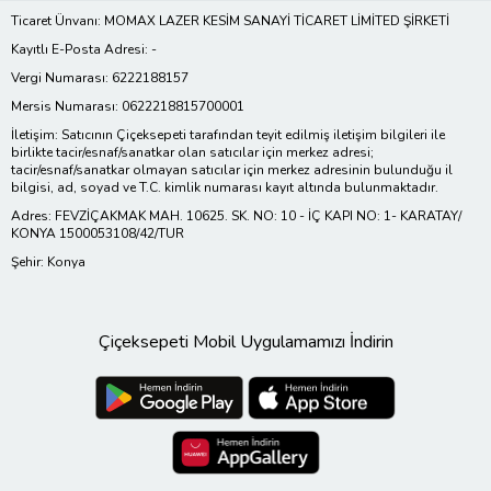
Ticaret Ünvanı: MOMAX LAZER KESİM SANAYİ TİCARET LİMİTED ŞİRKETİ
Kayıtlı E-Posta Adresi: -
Vergi Numarası: 6222188157
Mersis Numarası: 0622218815700001
İletişim: Satıcının Çiçeksepeti tarafından teyit edilmiş iletişim bilgileri ile
birlikte tacir/esnaf/sanatkar olan satıcılar için merkez adresi;
tacir/esnaf/sanatkar olmayan satıcılar için merkez adresinin bulunduğu il
bilgisi, ad, soyad ve T.C. kimlik numarası kayıt altında bulunmaktadır.
Adres: FEVZİÇAKMAK MAH. 10625. SK. NO: 10 - İÇ KAPI NO: 1- KARATAY/
KONYA 1500053108/42/TUR
Şehir: Konya
Çiçeksepeti Mobil Uygulamamızı İndirin