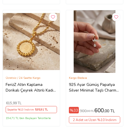
Ücretsiz / 24 Saatte Kargo
Kargo Bedava
FerizZ Altın Kaplama
925 Ayar Gümüş Papatya
Dorikalı Çeyrek Altınlı Kadın
Silver Minimal Taşlı Charm
Kolye Ucu TGR-580 (Gold)
Kolye Ucu Çeşitleri
615
,99 TL
600
%33
Sepette %13 İndirim
535
,91 TL
900
,00 TL
,00 TL
194,71 TL'den Başlayan Taksitlerle
2 Adet ve Üzeri %10 İndirim