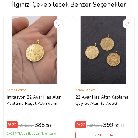
İlginizi Çekebilecek Benzer Seçenekler
Kargo Bedava
Kargo Bedava
İmitasyon 22 Ayar Has Altın
22 Ayar Has Altın Kaplama
Kaplama Reşat Altın yarım
Çeyrek Altın (3 Adet)
388
399
%22
%20
500
500
,00 TL
,00 TL
,00 TL
,00 TL
140,97 TL'den Başlayan Taksitlerle
2 Al 1 Öde