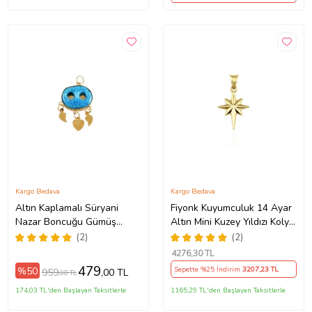
Kargo Bedava
Kargo Bedava
Altın Kaplamalı Süryani
Fiyonk Kuyumculuk 14 Ayar
Nazar Boncuğu Gümüş
Altın Mini Kuzey Yıldızı Kolye
Kolye Ucu
Ucu (Rose)
(2)
(2)
4276
,30 TL
479
%50
Sepette %25 İndirim
3207
,23 TL
959
,00 TL
,00 TL
174,03 TL'den Başlayan Taksitlerle
1165,29 TL'den Başlayan Taksitlerle