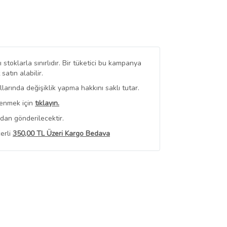
stoklarla sınırlıdır. Bir tüketici bu kampanya
tın alabilir.
arında değişiklik yapma hakkını saklı tutar.
renmek için
tıklayın.
dan gönderilecektir.
erli
350,00 TL Üzeri Kargo Bedava
 Görüntüle
iyat bilgileri, satıcı tarafından