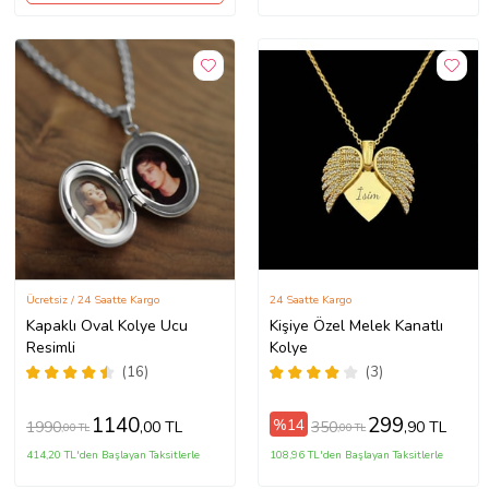
Ücretsiz / 24 Saatte Kargo
24 Saatte Kargo
Kapaklı Oval Kolye Ucu
Kişiye Özel Melek Kanatlı
Resimli
Kolye
(16)
(3)
1140
299
%14
1990
350
,00 TL
,90 TL
,00 TL
,00 TL
414,20 TL'den Başlayan Taksitlerle
108,96 TL'den Başlayan Taksitlerle