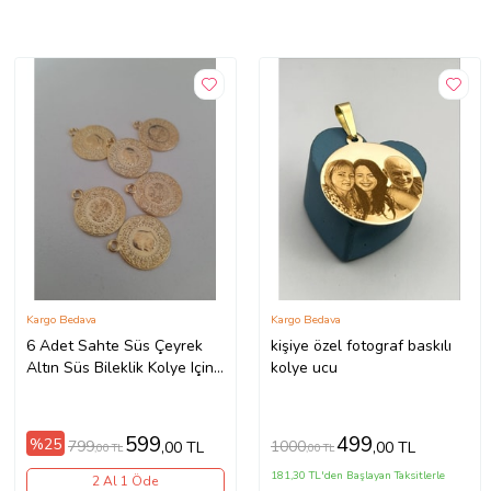
Kargo Bedava
Kargo Bedava
6 Adet Sahte Süs Çeyrek
kişiye özel fotograf baskılı
Altın Süs Bileklik Kolye Için
kolye ucu
Aksesuar
599
499
%25
799
1000
,00 TL
,00 TL
,00 TL
,00 TL
181,30 TL'den Başlayan Taksitlerle
2 Al 1 Öde