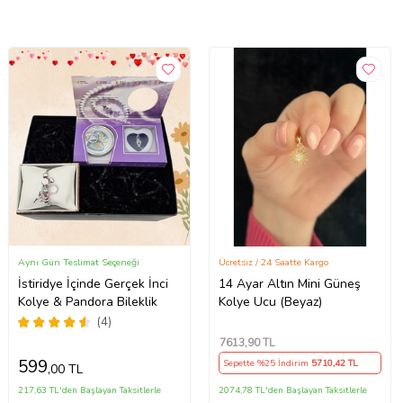
Aynı Gün Teslimat Seçeneği
Ücretsiz / 24 Saatte Kargo
İstiridye İçinde Gerçek İnci
14 Ayar Altın Mini Güneş
Kolye & Pandora Bileklik
Kolye Ucu (Beyaz)
(4)
7613
,90 TL
599
Sepette %25 İndirim
5710
,42 TL
,00 TL
217,63 TL'den Başlayan Taksitlerle
2074,78 TL'den Başlayan Taksitlerle