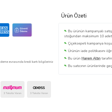
Ürün Özeti
Bu ürünün kampanyalı satışı 
stoğundan maksimum 10 adet sa
Çiçeksepeti kampanya koşull
Ürünün iade politikasını öğ
Bu ürün
Harem Altın
tarafın
deme esnasında kredi kartı bilgileriniz
Bu satıcının ürünlerinde geç
Bu Satıcının
Tüm Ürünlerini
Ürün sayfasında gördüğünüz f
belirlenmektedir.