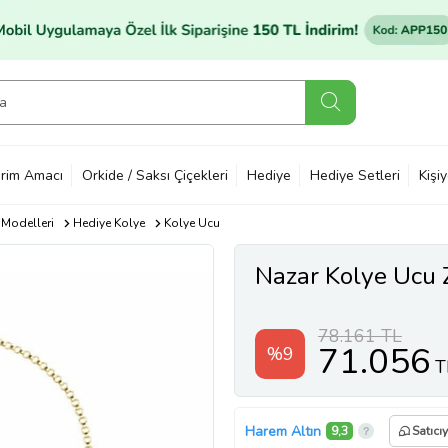
rim Amacı
Orkide / Saksı Çiçekleri
Hediye
Hediye Setleri
Kişi
 Modelleri
Hediye Kolye
Kolye Ucu
Nazar Kolye Ucu
78.161 TL
71.056
%9
T
Harem Altın
9,3
Satıcı