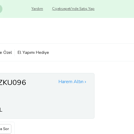
Yardım
Çiçeksepeti'nde Satış Yap
ye Özel
El Yapımı Hediye
 ZKU096
Harem Altın
L
ya Sor