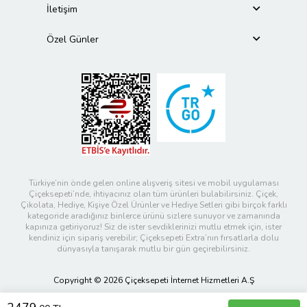
İletişim
Özel Günler
Türkiye’nin önde gelen online alışveriş sitesi ve mobil uygulaması
Çiçeksepeti’nde, ihtiyacınız olan tüm ürünleri bulabilirsiniz. Çiçek,
Çikolata, Hediye, Kişiye Özel Ürünler ve Hediye Setleri gibi birçok farklı
kategoride aradığınız binlerce ürünü sizlere sunuyor ve zamanında
kapınıza getiriyoruz! Siz de ister sevdiklerinizi mutlu etmek için, ister
kendiniz için sipariş verebilir; Çiçeksepeti Extra’nın fırsatlarla dolu
dünyasıyla tanışarak mutlu bir gün geçirebilirsiniz.
Copyright © 2026 Çiçeksepeti İnternet Hizmetleri A.Ş