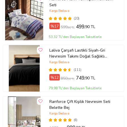
Seti
Kargo Bedava
(20)
%17
499
,90 TL
599
,90 TL
53,32 TL'den Başlayan Taksitlerle
Laliva Çarşafı Lastikli Siyah-Gri
Nevresim Takımı Doğal Sağlıklı
Pamuk Çift Kişilik Ranforce
Kargo Bedava
(111)
%12
749
,90 TL
850
,00 TL
79,98 TL'den Başlayan Taksitlerle
Ranforce Çift Kişilik Nevresim Seti
Belette Bej
Kargo Bedava
(6)