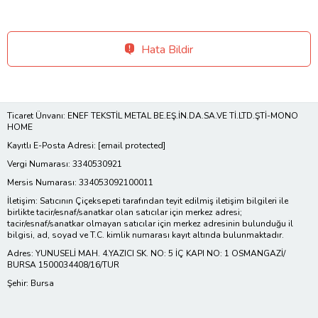
Hata Bildir
Ticaret Ünvanı: ENEF TEKSTİL METAL BE.EŞ.İN.DA.SA.VE Tİ.LTD.ŞTİ-MONO
HOME
Kayıtlı E-Posta Adresi:
[email protected]
Vergi Numarası: 3340530921
Mersis Numarası: 334053092100011
İletişim: Satıcının Çiçeksepeti tarafından teyit edilmiş iletişim bilgileri ile
birlikte tacir/esnaf/sanatkar olan satıcılar için merkez adresi;
tacir/esnaf/sanatkar olmayan satıcılar için merkez adresinin bulunduğu il
bilgisi, ad, soyad ve T.C. kimlik numarası kayıt altında bulunmaktadır.
Adres: YUNUSELİ MAH. 4.YAZICI SK. NO: 5 İÇ KAPI NO: 1 OSMANGAZİ/
BURSA 1500034408/16/TUR
Şehir: Bursa