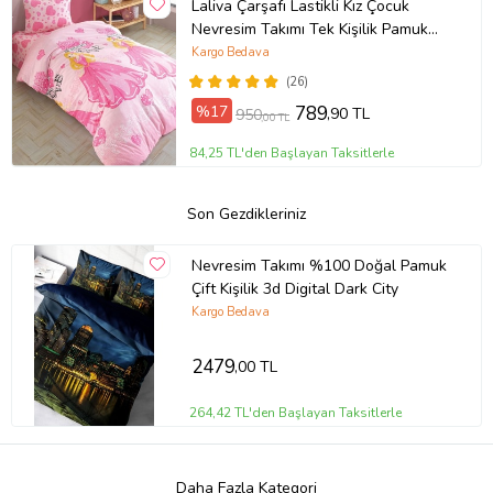
Laliva Çarşafı Lastikli Kız Çocuk
Nevresim Takımı Tek Kişilik Pamuk
Ranforce
Kargo Bedava
(26)
%17
789
,90 TL
950
,00 TL
84,25 TL'den Başlayan Taksitlerle
Son Gezdikleriniz
Nevresim Takımı %100 Doğal Pamuk
Çift Kişilik 3d Digital Dark City
Kargo Bedava
2479
,00 TL
264,42 TL'den Başlayan Taksitlerle
Daha Fazla Kategori