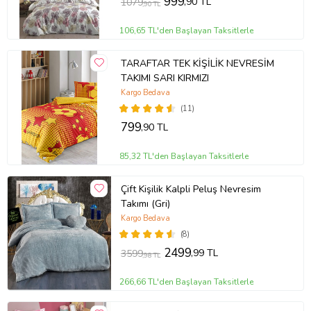
999
,90 TL
1079
,90 TL
106,65 TL'den Başlayan Taksitlerle
TARAFTAR TEK KİŞİLİK NEVRESİM
TAKIMI SARI KIRMIZI
Kargo Bedava
(11)
799
,90 TL
85,32 TL'den Başlayan Taksitlerle
Çift Kişilik Kalpli Peluş Nevresim
Takımı (Gri)
Kargo Bedava
(8)
2499
,99 TL
3599
,98 TL
266,66 TL'den Başlayan Taksitlerle