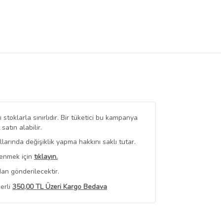
stoklarla sınırlıdır. Bir tüketici bu kampanya
tın alabilir.
arında değişiklik yapma hakkını saklı tutar.
renmek için
tıklayın.
an gönderilecektir.
erli
350,00 TL Üzeri Kargo Bedava
 Görüntüle
iyat bilgileri, satıcı tarafından