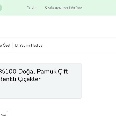
Yardım
Çiçeksepeti'nde Satış Yap
ye Özel
El Yapımı Hediye
 %100 Doğal Pamuk Çift
 Renkli Çiçekler
a Sor