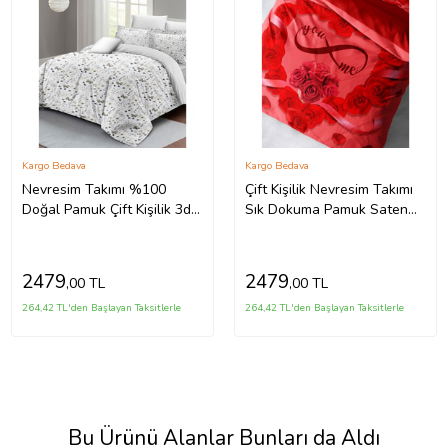
Kargo Bedava
Kargo Bedava
Nevresim Takımı %100
Çift Kişilik Nevresim Takımı
Doğal Pamuk Çift Kişilik 3d
Sık Dokuma Pamuk Saten
Digital Butterfly Flower
3d Özel Tasarım Sevgililer
Günü
2479
2479
,00 TL
,00 TL
264,42 TL'den Başlayan Taksitlerle
264,42 TL'den Başlayan Taksitlerle
Bu Ürünü Alanlar Bunları da Aldı