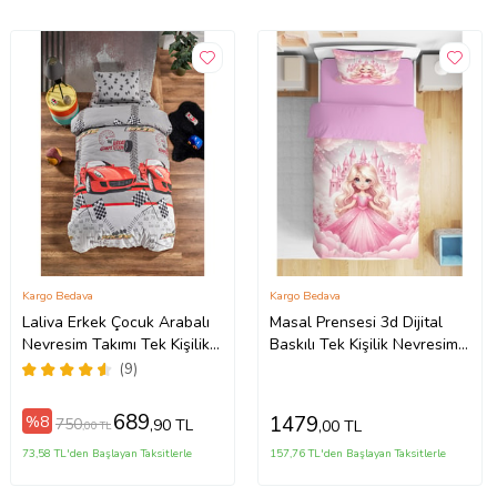
Kargo Bedava
Kargo Bedava
Laliva Erkek Çocuk Arabalı
Masal Prensesi 3d Dijital
Nevresim Takımı Tek Kişilik
Baskılı Tek Kişilik Nevresim
Ranforce Nevresim Takımı
Takımı Kız Çocuk Genç
(9)
Odası (Pudra Pembe)
689
1479
%8
750
,90 TL
,00 TL
,00 TL
73,58 TL'den Başlayan Taksitlerle
157,76 TL'den Başlayan Taksitlerle