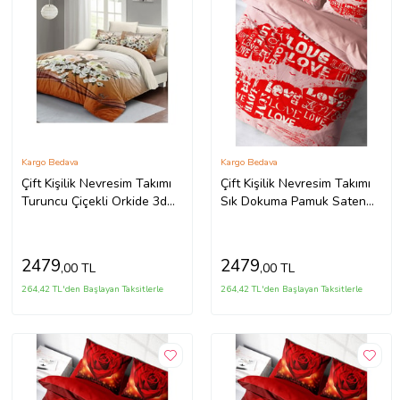
Kargo Bedava
Kargo Bedava
Çift Kişilik Nevresim Takımı
Çift Kişilik Nevresim Takımı
Turuncu Çiçekli Orkide 3d
Sık Dokuma Pamuk Saten
Pamuk Saten
3d Özel Tasarım Sevgililer
Günü I
2479
2479
,00 TL
,00 TL
264,42 TL'den Başlayan Taksitlerle
264,42 TL'den Başlayan Taksitlerle