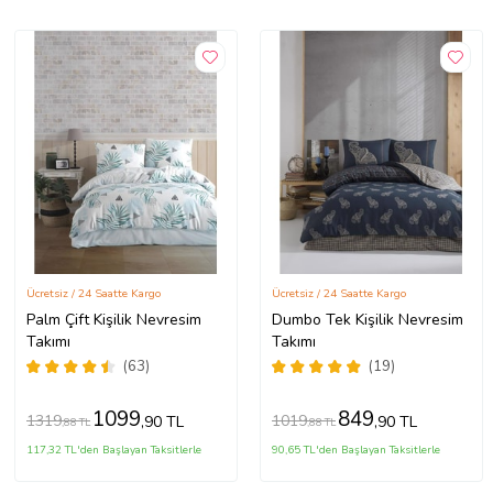
Ücretsiz / 24 Saatte Kargo
Ücretsiz / 24 Saatte Kargo
Palm Çift Kişilik Nevresim
Dumbo Tek Kişilik Nevresim
Takımı
Takımı
(63)
(19)
1099
849
1319
1019
,90 TL
,90 TL
,88 TL
,88 TL
117,32 TL'den Başlayan Taksitlerle
90,65 TL'den Başlayan Taksitlerle