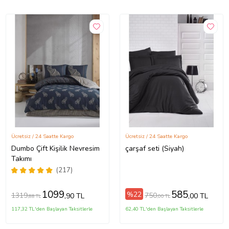
Ücretsiz / 24 Saatte Kargo
Ücretsiz / 24 Saatte Kargo
Dumbo Çift Kişilik Nevresim
çarşaf seti (Siyah)
Takımı
(217)
1099
585
%22
1319
750
,90 TL
,00 TL
,88 TL
,00 TL
117,32 TL'den Başlayan Taksitlerle
62,40 TL'den Başlayan Taksitlerle