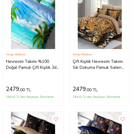
Kargo Bedava
Kargo Bedava
Nevresim Takımı %100
Çift Kişilik Nevresim Takımı
Doğal Pamuk Çift Kişilik 3d
Sık Dokuma Pamuk Saten
Digital Palm
3d Özel Tasarım Wild Tiger
2479
2479
,00 TL
,00 TL
264,42 TL'den Başlayan Taksitlerle
264,42 TL'den Başlayan Taksitlerle