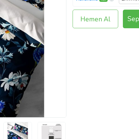
Sep
Hemen Al