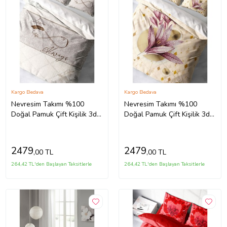
Kargo Bedava
Kargo Bedava
Nevresim Takımı %100
Nevresim Takımı %100
Doğal Pamuk Çift Kişilik 3d
Doğal Pamuk Çift Kişilik 3d
Digital Sonsuzluk
Digital Pembe Zambak
2479
2479
,00 TL
,00 TL
264,42 TL'den Başlayan Taksitlerle
264,42 TL'den Başlayan Taksitlerle