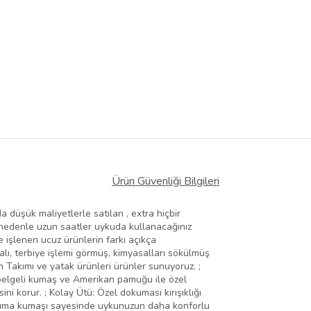
Ürün Güvenliği Bilgileri
üşük maliyetlerle satılan , extra hiçbir
Bu nedenle uzun saatler uykuda kullanacağınız
le işlenen ucuz ürünlerin farkı açıkça
lı, terbiye işlemi görmüş, kimyasalları sökülmüş
im Takımı ve yatak ürünleri ürünler sunuyoruz. ;
 belgeli kumaş ve Amerikan pamuğu ile özel
i korur. ; Kolay Ütü: Özel dokuması kırışıklığı
okuma kumaşı sayesinde uykunuzun daha konforlu