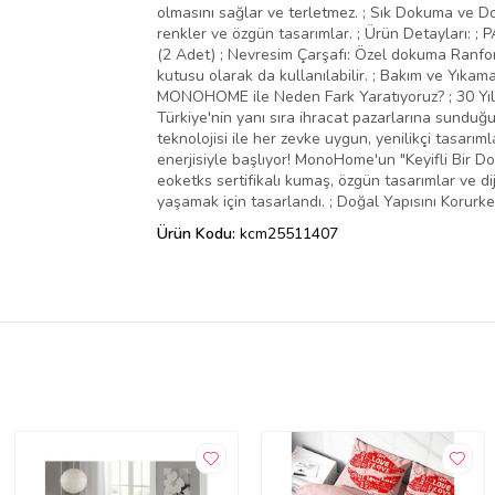
olmasını sağlar ve terletmez. ; Sık Dokuma ve Dolg
renkler ve özgün tasarımlar. ; Ürün Detayları: ;
(2 Adet) ; Nevresim Çarşafı: Özel dokuma Ranfo
kutusu olarak da kullanılabilir. ; Bakım ve Yıkama:
MONOHOME ile Neden Fark Yaratıyoruz? ; 30 Yıllık 
Türkiye'nin yanı sıra ihracat pazarlarına sunduğu
teknolojisi ile her zevke uygun, yenilikçi tasa
enerjisiyle başlıyor! MonoHome'un "Keyifli Bir 
eoketks sertifikalı kumaş, özgün tasarımlar ve dij
yaşamak için tasarlandı. ; Doğal Yapısını Korurke
Ürün Kodu:
kcm25511407