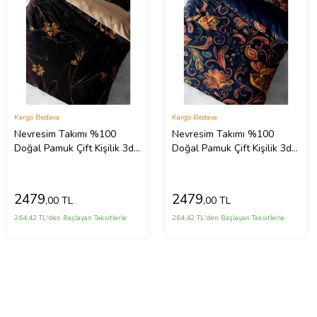
Kargo Bedava
Kargo Bedava
Nevresim Takımı %100
Nevresim Takımı %100
Doğal Pamuk Çift Kişilik 3d
Doğal Pamuk Çift Kişilik 3d
Digitalsiyah Çiçek
Digital Goblen Çiçekleri
2479
2479
,00 TL
,00 TL
264,42 TL'den Başlayan Taksitlerle
264,42 TL'den Başlayan Taksitlerle