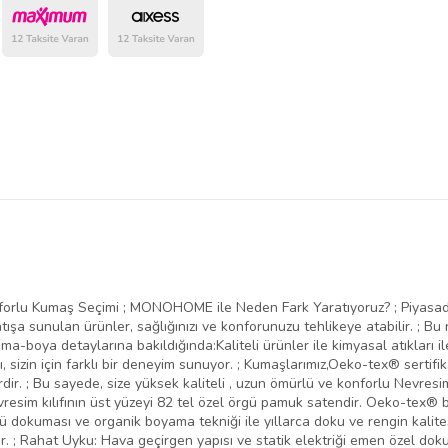
belirlenmektedir.
orlu Kumaş Seçimi ; MONOHOME ile Neden Fark Yaratıyoruz? ; Piyasada d
atışa sunulan ürünler, sağlığınızı ve konforunuzu tehlikeye atabilir. ; 
ma-boya detaylarına bakıldığında:Kaliteli ürünler ile kimyasal atıkları i
zin için farklı bir deneyim sunuyor. ; Kumaşlarımız,Oeko-tex® sertifika
erdir. ; Bu sayede, size yüksek kaliteli , uzun ömürlü ve konforlu Nevres
vresim kılıfının üst yüzeyi 82 tel özel örgü pamuk satendir. Oeko-tex®
dokuması ve organik boyama tekniği ile yıllarca doku ve rengin kalitesin
. ; Rahat Uyku: Hava geçirgen yapısı ve statik elektriği emen özel d