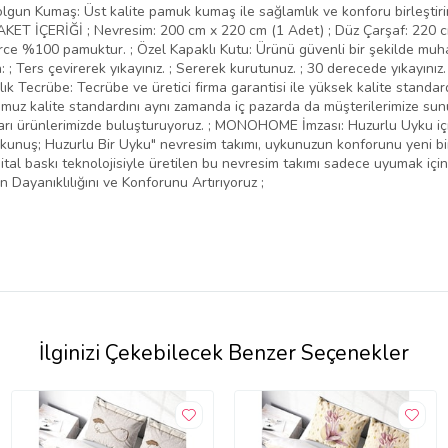
un Kumaş: Üst kalite pamuk kumaş ile sağlamlık ve konforu birleştirir. ; D
 PAKET İÇERİĞİ ; Nevresim: 200 cm x 220 cm (1 Adet) ; Düz Çarşaf: 220 cm
rce %100 pamuktur. ; Özel Kapaklı Kutu: Ürünü güvenli bir şekilde muh
 ; Ters çevirerek yıkayınız. ; Sererek kurutunuz. ; 30 derecede yıkayınız.
Tecrübe: Tecrübe ve üretici firma garantisi ile yüksek kalite standardını
muz kalite standardını aynı zamanda iç pazarda da müşterilerimize sunuyo
rımları ürünlerimizde buluşturuyoruz. ; MONOHOME İmzası: Huzurlu Uyku 
Dokunuş; Huzurlu Bir Uyku" nevresim takımı, uykunuzun konforunu yeni b
ital baskı teknolojisiyle üretilen bu nevresim takımı sadece uyumak için 
n Dayanıklılığını ve Konforunu Artırıyoruz ;
İlginizi Çekebilecek Benzer Seçenekler