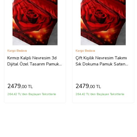
Kargo Bedava
Kargo Bedava
Kırmızı Kalpli Nevresim 3d
Çift Kişilik Nevresim Takımı
Dijital Özel Tasarım Pamuk
Sık Dokuma Pamuk Saten
Saten Çift Kişilik Nevresim
3d Özel Tasarım Sevgililer
Takımı Red Heart
Günü Vıı
2479
2479
,00 TL
,00 TL
264,42 TL'den Başlayan Taksitlerle
264,42 TL'den Başlayan Taksitlerle