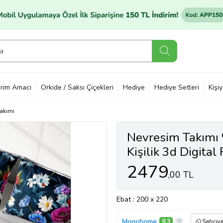
rim Amacı
Orkide / Saksı Çiçekleri
Hediye
Hediye Setleri
Kişi
akımı
Nevresim Takımı
Kişilik 3d Digital
2479
,00 TL
Ebat
: 200 x 220
Monohome
9,3
Satıcıy