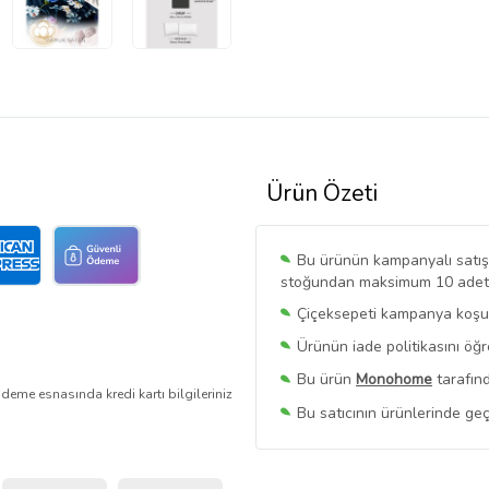
Ürün Özeti
Bu ürünün kampanyalı satışı 
stoğundan maksimum 10 adet sa
Çiçeksepeti kampanya koşull
Ürünün iade politikasını öğ
Bu ürün
Monohome
tarafınd
deme esnasında kredi kartı bilgileriniz
Bu satıcının ürünlerinde geç
Bu Satıcının
Tüm Ürünlerini
Ürün sayfasında gördüğünüz f