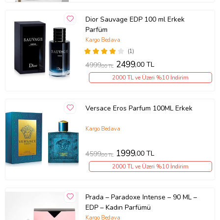
Dior Sauvage EDP 100 ml Erkek
Parfüm
Kargo Bedava
(1)
2499
,00 TL
4999
,00 TL
2000 TL ve Üzeri %10 İndirim
Versace Eros Parfum 100ML Erkek
Kargo Bedava
1999
,00 TL
4599
,00 TL
2000 TL ve Üzeri %10 İndirim
Prada – Paradoxe Intense – 90 ML –
EDP – Kadın Parfümü
Kargo Bedava