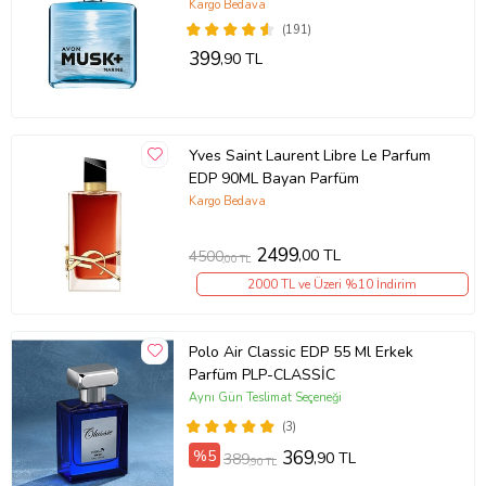
Kargo Bedava
(191)
399
,90 TL
Yves Saint Laurent Libre Le Parfum
EDP 90ML Bayan Parfüm
Kargo Bedava
2499
,00 TL
4500
,00 TL
2000 TL ve Üzeri %10 İndirim
Polo Air Classic EDP 55 Ml Erkek
Parfüm PLP-CLASSİC
Aynı Gün Teslimat Seçeneği
(3)
%5
369
,90 TL
389
,90 TL