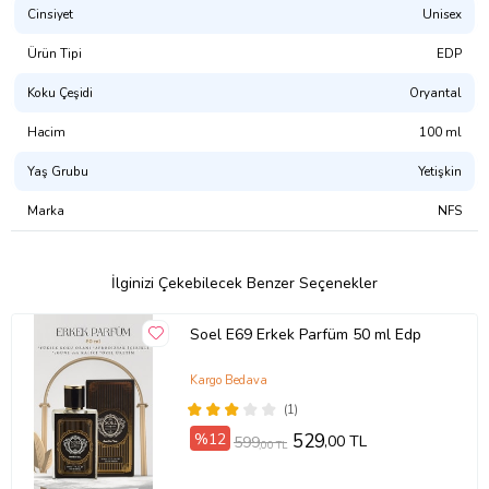
Cinsiyet
Unisex
Ürün Tipi
EDP
Koku Çeşidi
Oryantal
Hacim
100 ml
Yaş Grubu
Yetişkin
Marka
NFS
İlginizi Çekebilecek Benzer Seçenekler
Soel E69 Erkek Parfüm 50 ml Edp
Kargo Bedava
(1)
%12
529
,00 TL
599
,00 TL