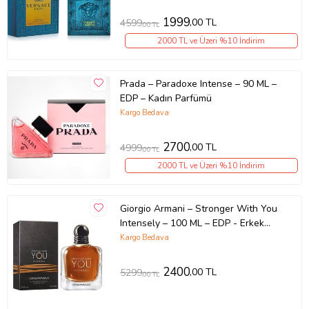
1999
,00 TL
4599
,00 TL
2000 TL ve Üzeri %10 İndirim
Prada – Paradoxe Intense – 90 ML –
EDP – Kadın Parfümü
Kargo Bedava
2700
,00 TL
4999
,00 TL
2000 TL ve Üzeri %10 İndirim
Giorgio Armani – Stronger With You
Intensely – 100 ML – EDP - Erkek
parfümü
Kargo Bedava
2400
,00 TL
5299
,00 TL