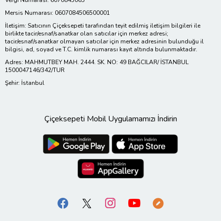
Mersis Numarası: 0607084506500001
İletişim: Satıcının Çiçeksepeti tarafından teyit edilmiş iletişim bilgileri ile
birlikte tacir/esnaf/sanatkar olan satıcılar için merkez adresi;
tacir/esnaf/sanatkar olmayan satıcılar için merkez adresinin bulunduğu il
bilgisi, ad, soyad ve T.C. kimlik numarası kayıt altında bulunmaktadır.
Adres: MAHMUTBEY MAH. 2444. SK. NO: 49 BAĞCILAR/ İSTANBUL
1500047146/342/TUR
Şehir: İstanbul
Çiçeksepeti Mobil Uygulamamızı İndirin