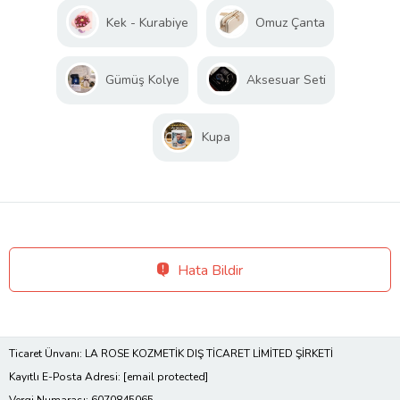
Kek - Kurabiye
Omuz Çanta
Gümüş Kolye
Aksesuar Seti
Kupa
Hata Bildir
Ticaret Ünvanı: LA ROSE KOZMETİK DIŞ TİCARET LİMİTED ŞİRKETİ
Kayıtlı E-Posta Adresi:
[email protected]
Vergi Numarası: 6070845065