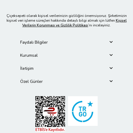
Çiçeksepeti olarak kişisel verilerinizin gizliliğini önemsiyoruz. Şirketimizin
kişisel veri işleme süreçleri hakkında detaylı bilgi almak için lütfen
Kişisel
Verilerin Korunması ve Gizlilik Politikası
’nı inceleyiniz.
Faydalı Bilgiler
Kurumsal
İletişim
Özel Günler