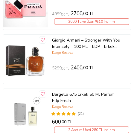
2700
,00 TL
4999
,00 TL
2000 TL ve Üzeri %10 İndirim
Giorgio Armani – Stronger With You
Intensely – 100 ML – EDP - Erkek
parfümü
Kargo Bedava
2400
,00 TL
5299
,00 TL
Bargello 675 Erkek 50 Ml Parfüm
Edp Fresh
Kargo Bedava
(21)
600
,00 TL
2 Adet ve Üzeri 280 TL İndirim