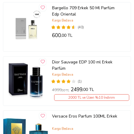
Bargello 709 Erkek 50 Ml Parfüm
Edp Oriental
Kargo Bedava
(40)
600
,00 TL
Dior Sauvage EDP 100 ml Erkek
Parfüm
Kargo Bedava
(1)
2499
,00 TL
4999
,00 TL
2000 TL ve Üzeri %10 İndirim
Versace Eros Parfum 100ML Erkek
Kargo Bedava