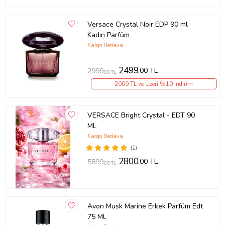
Versace Crystal Noir EDP 90 ml
Kadın Parfüm
Kargo Bedava
2499
,00 TL
2999
,00 TL
2000 TL ve Üzeri %10 İndirim
VERSACE Bright Crystal - EDT 90
ML
Kargo Bedava
(1)
2800
,00 TL
5899
,00 TL
Avon Musk Marine Erkek Parfüm Edt
75 Ml.