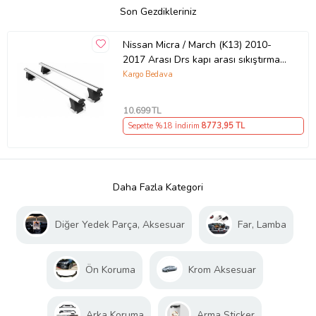
Son Gezdikleriniz
Nissan Micra / March (K13) 2010-
2017 Arası Drs kapı arası sıkıştırma
oluklu ara atkı tavan barı GRİ
Kargo Bedava
(Karışık)
10.699
TL
Sepette %18 İndirim
8773
,95 TL
Daha Fazla Kategori
Diğer Yedek Parça, Aksesuar
Far, Lamba
Ön Koruma
Krom Aksesuar
Arka Koruma
Arma Sticker