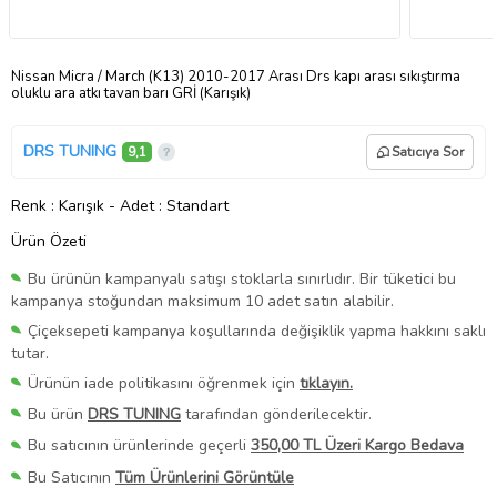
Nissan Micra / March (K13) 2010-2017 Arası Drs kapı arası sıkıştırma
oluklu ara atkı tavan barı GRİ (Karışık)
DRS TUNING
9,1
Satıcıya Sor
Renk
: Karışık
-
Adet
: Standart
Ürün Özeti
Bu ürünün kampanyalı satışı stoklarla sınırlıdır. Bir tüketici bu
kampanya stoğundan maksimum 10 adet satın alabilir.
Çiçeksepeti kampanya koşullarında değişiklik yapma hakkını saklı
tutar.
Ürünün iade politikasını öğrenmek için
tıklayın.
Bu ürün
DRS TUNING
tarafından gönderilecektir.
Bu satıcının ürünlerinde geçerli
350,00 TL Üzeri Kargo Bedava
Bu Satıcının
Tüm Ürünlerini Görüntüle