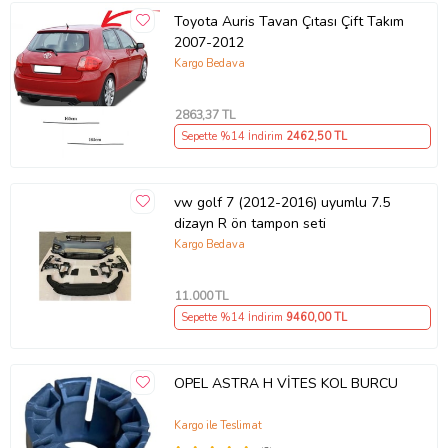
Toyota Auris Tavan Çıtası Çift Takım
2007-2012
Kargo Bedava
2863
,37 TL
Sepette %14 İndirim
2462
,50 TL
vw golf 7 (2012-2016) uyumlu 7.5
dizayn R ön tampon seti
Kargo Bedava
11.000
TL
Sepette %14 İndirim
9460
,00 TL
OPEL ASTRA H VİTES KOL BURCU
Kargo ile Teslimat