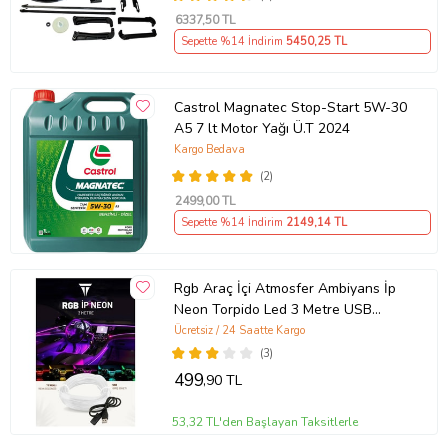
Müşteri memnuniyeti garantisiyle.
6337
,50 TL
Sepette %14 İndirim
5450
,25 TL
Ürün Kodu:
kcm82767391
Castrol Magnatec Stop-Start 5W-30
A5 7 lt Motor Yağı Ü.T 2024
Kargo Bedava
(2)
2499
,00 TL
Sepette %14 İndirim
2149
,14 TL
Rgb Araç İçi Atmosfer Ambiyans İp
Neon Torpido Led 3 Metre USB
Girişli
Ücretsiz / 24 Saatte Kargo
(3)
499
,90 TL
53,32 TL'den Başlayan Taksitlerle