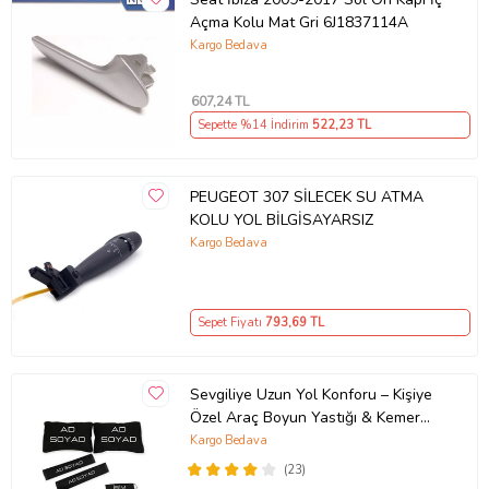
Açma Kolu Mat Gri 6J1837114A
Kargo Bedava
607
,24 TL
Sepette %14 İndirim
522
,23 TL
PEUGEOT 307 SİLECEK SU ATMA
KOLU YOL BİLGİSAYARSIZ
Kargo Bedava
Sepet Fiyatı
793
,69 TL
Sevgiliye Uzun Yol Konforu – Kişiye
Özel Araç Boyun Yastığı & Kemer
Pedi Hediye Seti
Kargo Bedava
(23)