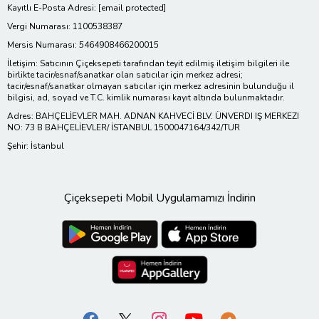
Kayıtlı E-Posta Adresi:
[email protected]
Vergi Numarası: 1100538387
Mersis Numarası: 5464908466200015
İletişim: Satıcının Çiçeksepeti tarafından teyit edilmiş iletişim bilgileri ile
birlikte tacir/esnaf/sanatkar olan satıcılar için merkez adresi;
tacir/esnaf/sanatkar olmayan satıcılar için merkez adresinin bulunduğu il
bilgisi, ad, soyad ve T.C. kimlik numarası kayıt altında bulunmaktadır.
Adres: BAHÇELİEVLER MAH. ADNAN KAHVECİ BLV. ÜNVERDI IŞ MERKEZI
NO: 73 B BAHÇELİEVLER/ İSTANBUL 1500047164/342/TUR
Şehir: İstanbul
Çiçeksepeti Mobil Uygulamamızı İndirin