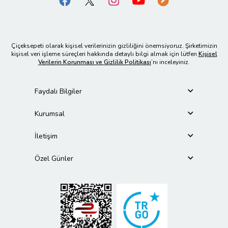
Çiçeksepeti olarak kişisel verilerinizin gizliliğini önemsiyoruz. Şirketimizin
kişisel veri işleme süreçleri hakkında detaylı bilgi almak için lütfen
Kişisel
Verilerin Korunması ve Gizlilik Politikası
’nı inceleyiniz.
Faydalı Bilgiler
Kurumsal
İletişim
Özel Günler