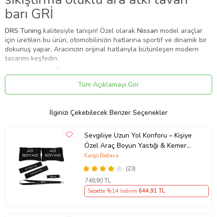
barı GRİ
DRS Tuning
kalitesiyle tanışın! Özel olarak
Nissan
model araçlar
için üretilen bu ürün, otomobilinizin hatlarına sportif ve dinamik bir
dokunuş yapar. Aracınızın orijinal hatlarıyla bütünleşen modern
tasarımı keşfedin.
✨ Ürün Özellikleri ve Avantajları
Tüm Açıklamayı Gör
✔
Uyumlu Yıllar:
2010 - 2011 - 2012 - 2013 - 2014 - 2015 - 2016 -
2017 modelleriyle tam uyumludur.
⚠️
Aracınızın modeli 2010 (ve altı) veya 2017 (ve üstü) ise, kasa
İlginizi Çekebilecek Benzer Seçenekler
koduna (Makyajlı Kasa) göre kontrol etmenizi rica ederiz.
✔
Malzeme:
Esnek, kırılmaya karşı dirençli 1. sınıf ABS plastik.
Sevgiliye Uzun Yol Konforu – Kişiye
●
Drs tuning kapı arası sıkıştırma oluklu ara atkı / tavan barı
Özel Araç Boyun Yastığı & Kemer
●
Kapı iç kısmında vida yeri varsa vidalanabilir.
Pedi Hediye Seti
Kargo Bedava
●
Ürün Uzunluğu 120Cm Dir
●
Cam tavanlı araçlara uygun değildir.
(23)
●
Araç kaportasında delme vs yapılmadan kolay monte edilir,
749
,90 TL
●
Hırsızlığa karşı kilitli sisteme sahiptir.
Sepette %14 İndirim
644
,91 TL
●
Port bagaj , kayak taşıyıcı , bisiklet taşıyıcı , çadır vb ekstra
bagajlarınızı ve yük taşımak için uygundur.
●
Darbeye ve dış hava şartlarına dayanıklı aluminyum eloksal profil,