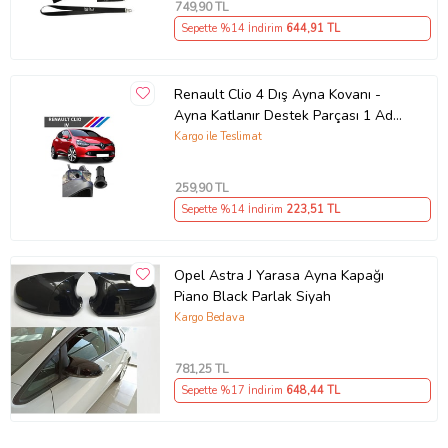
749
,90 TL
Sepette %14 İndirim
644
,91 TL
Renault Clio 4 Dış Ayna Kovanı -
Ayna Katlanır Destek Parçası 1 Adet
490307706 M3625
Kargo ile Teslimat
259
,90 TL
Sepette %14 İndirim
223
,51 TL
Opel Astra J Yarasa Ayna Kapağı
Piano Black Parlak Siyah
Kargo Bedava
781
,25 TL
Sepette %17 İndirim
648
,44 TL