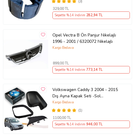
(3)
329
,00 TL
Sepette %14 İndirim
282
,94 TL
Opel Vectra B Ön Panjur Nikelajlı
1996 - 2001 / 6320072 Nikelajlı
Kargo Bedava
899
,00 TL
Sepette %14 İndirim
773
,14 TL
Volkswagen Caddy 3 2004 - 2015
Dış Ayna Kapak Seti -Sol
7E18575289 B9
Kargo Bedava
(1)
1100
,00 TL
Sepette %14 İndirim
946
,00 TL