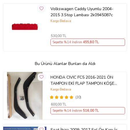
Volkswagen Caddy Uyumlu 2004-
2015 3.Stop Lambası 2k0945087c
Kargo Bedava
530
,00 TL
Sepette %14 İndirim
455
,80 TL
Bu Ürünü Alanlar Bunları da Aldı
HONDA CIVIC FC5 2016-2021 ÖN
TAMPON EKİ FLAP TAMPON KÖŞESİ
TAKIM SAĞ SOL KAMPANYA ŞOKK
Kargo Bedava
FİYAT OEM
(30)
600
,00 TL
Sepette %14 İndirim
516
,00 TL
Seat İbiza 2009-2017 Sol Ön Kapı İç