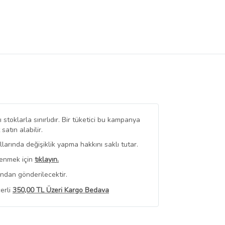
stoklarla sınırlıdır. Bir tüketici bu kampanya
tın alabilir.
arında değişiklik yapma hakkını saklı tutar.
renmek için
tıklayın.
ından gönderilecektir.
erli
350,00 TL Üzeri Kargo Bedava
 Görüntüle
iyat bilgileri, satıcı tarafından