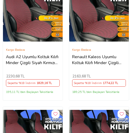
Kargo Bedava
Kargo Bedava
Audi A2 Uyumlu Koltuk Kılıfı
Renault Kaleos Uyumlu
Minder Çizgili Siyah Kırmızı
Koltuk Kılıfı Minder Çizgili
2+1 Ön Arka Set
Siyah Kırmızı 2+1 Ön Arka
Set
2230
,68 TL
2163
,68 TL
Sepette %18 İndirim
1829
,16 TL
Sepette %18 İndirim
1774
,22 TL
195,11 TL'den Başlayan Taksitlerle
189,25 TL'den Başlayan Taksitlerle