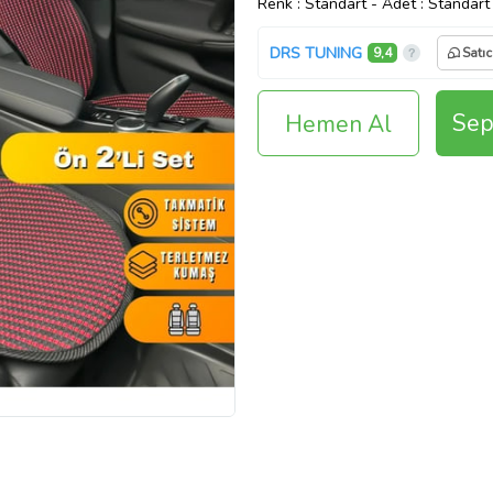
Renk
: Standart
-
Adet
: Standart
DRS TUNING
9,4
Satıc
Sep
Hemen Al