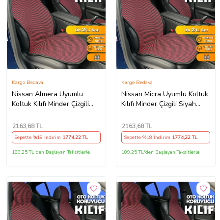
Kargo Bedava
Kargo Bedava
Nissan Almera Uyumlu
Nissan Micra Uyumlu Koltuk
Koltuk Kılıfı Minder Çizgili
Kılıfı Minder Çizgili Siyah
Siyah Kırmızı 2+1 Ön Arka
Kırmızı 2+1 Ön Arka Set
Set
2163
,68 TL
2163
,68 TL
Sepette %18 İndirim
1774
,22 TL
Sepette %18 İndirim
1774
,22 TL
189,25 TL'den Başlayan Taksitlerle
189,25 TL'den Başlayan Taksitlerle