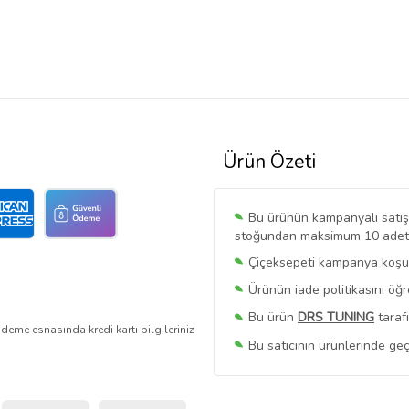
Ürün Özeti
Bu ürünün kampanyalı satışı 
stoğundan maksimum 10 adet sa
Çiçeksepeti kampanya koşull
Ürünün iade politikasını öğ
Bu ürün
DRS TUNING
taraf
deme esnasında kredi kartı bilgileriniz
Bu satıcının ürünlerinde geç
Bu Satıcının
Tüm Ürünlerini
Ürün sayfasında gördüğünüz f