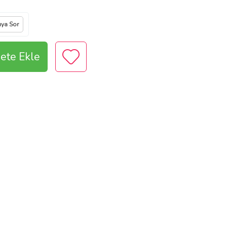
ıya Sor
ete Ekle