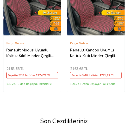
Kargo Bedava
Kargo Bedava
Renault Modus Uyumlu
Renault Kangoo Uyumlu
Koltuk Kılıfı Minder Çizgili
Koltuk Kılıfı Minder Çizgili
Siyah Kırmızı 2+1 Ön Arka
Siyah Kırmızı 2+1 Ön Arka
Set
Set
2163
,68 TL
2163
,68 TL
Sepette %18 İndirim
1774
,22 TL
Sepette %18 İndirim
1774
,22 TL
189,25 TL'den Başlayan Taksitlerle
189,25 TL'den Başlayan Taksitlerle
Son Gezdikleriniz