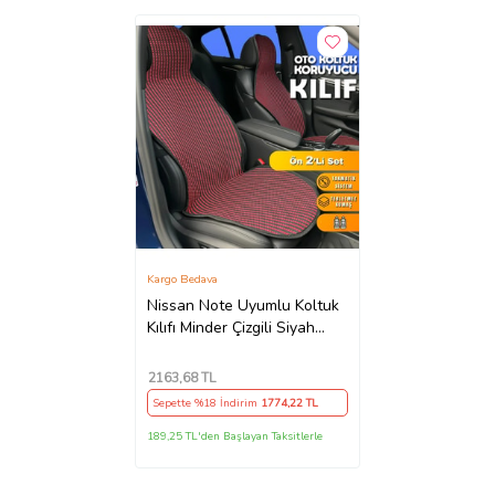
Kargo Bedava
Nissan Note Uyumlu Koltuk
Kılıfı Minder Çizgili Siyah
Kırmızı 2+1 Ön Arka Set
2163
,68 TL
Sepette %18 İndirim
1774
,22 TL
189,25 TL'den Başlayan Taksitlerle