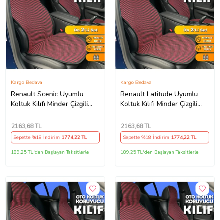
Kargo Bedava
Kargo Bedava
Renault Scenic Uyumlu
Renault Latitude Uyumlu
Koltuk Kılıfı Minder Çizgili
Koltuk Kılıfı Minder Çizgili
Siyah Kırmızı 2+1 Ön Arka
Siyah Kırmızı 2+1 Ön Arka
Set
Set
2163
,68 TL
2163
,68 TL
Sepette %18 İndirim
1774
,22 TL
Sepette %18 İndirim
1774
,22 TL
189,25 TL'den Başlayan Taksitlerle
189,25 TL'den Başlayan Taksitlerle