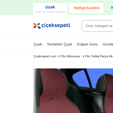
Çiçek ve Gurme Lezzetler
Çiçek
Yenilebilir Çiçek
Doğum Günü
Gönde
Çiçeksepeti.com
Oto Aksesuar
Oto Yedek Parça Ak