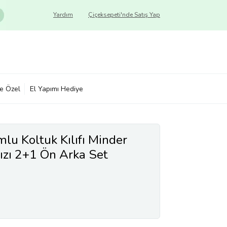
Yardım
Çiçeksepeti'nde Satış Yap
ye Özel
El Yapımı Hediye
lu Koltuk Kılıfı Minder
mızı 2+1 Ön Arka Set