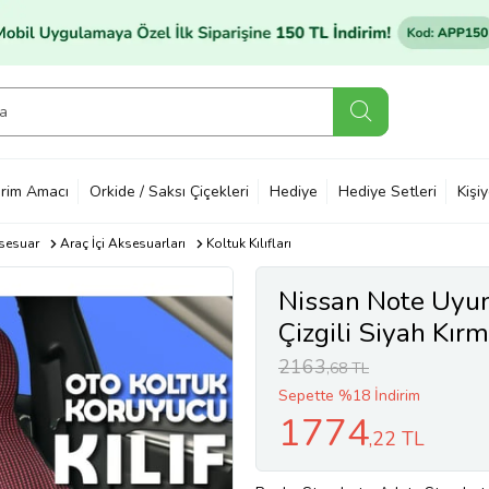
rim Amacı
Orkide / Saksı Çiçekleri
Hediye
Hediye Setleri
Kişi
sesuar
Araç İçi Aksesuarları
Koltuk Kılıfları
Nissan Note Uyum
Çizgili Siyah Kır
2163
,68 TL
Sepette %18 İndirim
1774
,22 TL