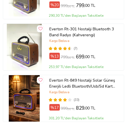
%20
799
,00 TL
999
,00 TL
290,30 TL'den Başlayan Taksitlerle
Everton Rt-301 Nostalji Bluetooth 3
Band Radyo (Kahverengi)
Kargo Bedava
(7)
%13
699
,00 TL
799
,00 TL
253,97 TL'den Başlayan Taksitlerle
Everton Rt-849 Nostalji Solar Güneş
Enerjili Ledli Bluetooth/Usb/Sd Kart/
Radyo Müzik Çalar
Kargo Bedava
(33)
%17
829
,00 TL
999
,00 TL
301,20 TL'den Başlayan Taksitlerle