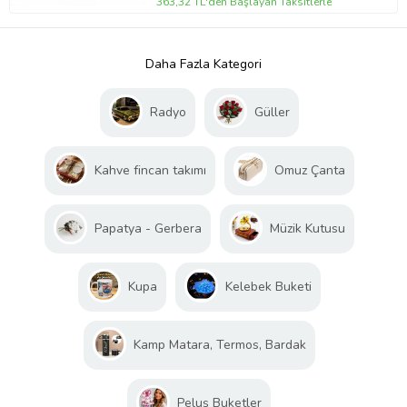
363,32 TL'den Başlayan Taksitlerle
Daha Fazla Kategori
Radyo
Güller
Kahve fincan takımı
Omuz Çanta
Papatya - Gerbera
Müzik Kutusu
Kupa
Kelebek Buketi
Kamp Matara, Termos, Bardak
Peluş Buketler