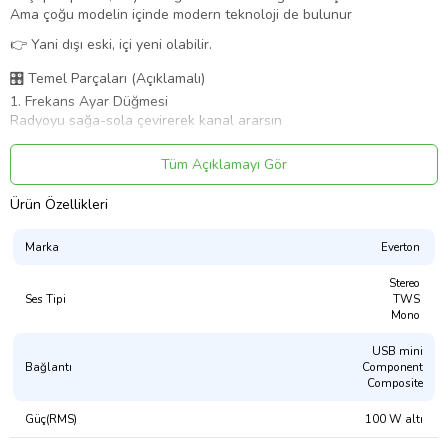
Ama çoğu modelin içinde modern teknoloji de bulunur
👉 Yani dışı eski, içi yeni olabilir.
🎛️ Temel Parçaları (Açıklamalı)
1. Frekans Ayar Düğmesi
Radyoyu sağa-sola çevirerek kanal ararsın
Üzerinde sayılar ve bant çizgileri olur
Analog hissi veren en önemli parçadır
Tüm Açıklamayı Gör
2. Ses (Volume) Düğmesi
Ses açıp kapatmayı sağlar
Ürün Özellikleri
Bazı modellerde açma/kapama da bu düğmeyle yapılır
3. Bant Seçici (Band Switch)
Marka
Everton
FM / MW / SW gibi seçenekler bulunur
Hangi tür yayını dinleyeceğini seçersin
Stereo
4. Hoparlör (Speaker)
Ses Tipi
TWS
Genelde ön kısmında büyük ve dekoratif olur
Mono
Ses buradan çıkar
5. Anten
USB mini
Özellikle FM ve SW için önemlidir
Bağlantı
Component
Composite
Çekim gücünü artırır
📡 Nasıl Çalışır?
Güç(RMS)
100 W altı
Nostalji radyo: