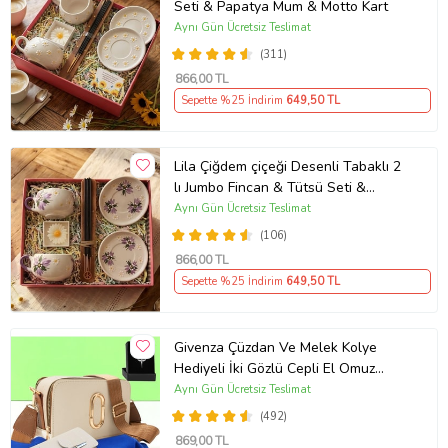
Seti & Papatya Mum & Motto Kart
Aynı Gün Ücretsiz Teslimat
(311)
866
,00 TL
Sepette %25 İndirim
649
,50 TL
Lila Çiğdem çiçeği Desenli Tabaklı 2
lı Jumbo Fincan & Tütsü Seti &
Papatya Mum &
Aynı Gün Ücretsiz Teslimat
(106)
866
,00 TL
Sepette %25 İndirim
649
,50 TL
Givenza Çüzdan Ve Melek Kolye
Hediyeli İki Gözlü Cepli El Omuz
Çanta (Krem)
Aynı Gün Ücretsiz Teslimat
(492)
869
,00 TL