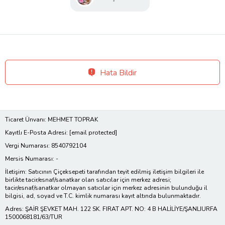
Hata Bildir
Ticaret Ünvanı: MEHMET TOPRAK
Kayıtlı E-Posta Adresi:
[email protected]
Vergi Numarası: 8540792104
Mersis Numarası: -
İletişim: Satıcının Çiçeksepeti tarafından teyit edilmiş iletişim bilgileri ile
birlikte tacir/esnaf/sanatkar olan satıcılar için merkez adresi;
tacir/esnaf/sanatkar olmayan satıcılar için merkez adresinin bulunduğu il
bilgisi, ad, soyad ve T.C. kimlik numarası kayıt altında bulunmaktadır.
Adres: ŞAİR ŞEVKET MAH. 122 SK. FIRAT APT. NO: 4 B HALİLİYE/ŞANLIURFA
1500068181/63/TUR