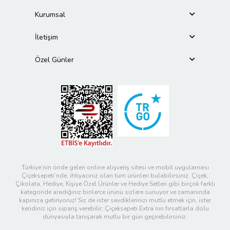
Kurumsal
İletişim
Özel Günler
Türkiye’nin önde gelen online alışveriş sitesi ve mobil uygulaması
Çiçeksepeti’nde, ihtiyacınız olan tüm ürünleri bulabilirsiniz. Çiçek,
Çikolata, Hediye, Kişiye Özel Ürünler ve Hediye Setleri gibi birçok farklı
kategoride aradığınız binlerce ürünü sizlere sunuyor ve zamanında
kapınıza getiriyoruz! Siz de ister sevdiklerinizi mutlu etmek için, ister
kendiniz için sipariş verebilir; Çiçeksepeti Extra’nın fırsatlarla dolu
dünyasıyla tanışarak mutlu bir gün geçirebilirsiniz.