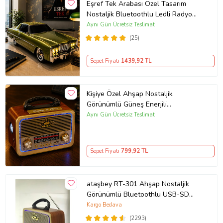
Eşref Tek Arabası Özel Tasarım
Nostaljik Bluetoothlu Ledli Radyo
Hoparlör
Aynı Gün Ücretsiz Teslimat
(25)
Sepet Fiyatı
1439
,92 TL
Kişiye Özel Ahşap Nostaljik
Görünümlü Güneş Enerjili
Bluetoothlu Ledli Radyo
Aynı Gün Ücretsiz Teslimat
Sepet Fiyatı
799
,92 TL
ataşbey RT-301 Ahşap Nostaljik
Görünümlü Bluetoothlu USB-SD
Card Mp3 Çalar Radyo Müzik Kutusu
Kargo Bedava
(Kahverengi)
(2293)