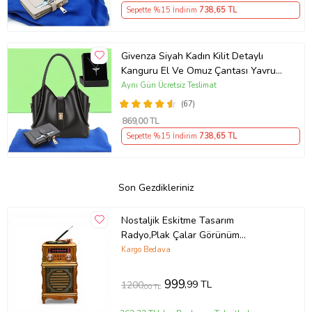
Sepette %15 İndirim
738
,65 TL
Givenza Siyah Kadın Kilit Detaylı
Kanguru El Ve Omuz Çantası Yavru
Çantalı Cüzdan Ve Kolye Hediyeli
Aynı Gün Ücretsiz Teslimat
(67)
869
,00 TL
Sepette %15 İndirim
738
,65 TL
Son Gezdikleriniz
Nostaljik Eskitme Tasarım
Radyo,Plak Çalar Görünüm
Bluetooth Nostalji Radyo
Kargo Bedava
999
,99 TL
1200
,00 TL