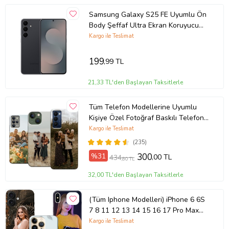
Samsung Galaxy S25 FE Uyumlu Ön
Body Şeffaf Ultra Ekran Koruyucu
Nano Jelatin
Kargo ile Teslimat
199
,99 TL
21,33 TL'den Başlayan Taksitlerle
Tüm Telefon Modellerine Uyumlu
Kişiye Özel Fotoğraf Baskılı Telefon
Kılıfı
Kargo ile Teslimat
(235)
%31
300
,00 TL
434
,80 TL
32,00 TL'den Başlayan Taksitlerle
(Tüm Iphone Modelleri) iPhone 6 6S
7 8 11 12 13 14 15 16 17 Pro Max
Plus Mini Kişiye Özel Resimli
Kargo ile Teslimat