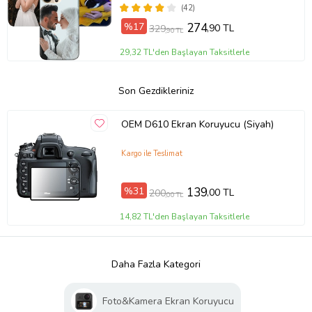
Fotoğraflı Kılıf
(42)
%17
274
,90 TL
329
,90 TL
29,32 TL'den Başlayan Taksitlerle
Son Gezdikleriniz
OEM D610 Ekran Koruyucu (Siyah)
Kargo ile Teslimat
%31
139
,00 TL
200
,00 TL
14,82 TL'den Başlayan Taksitlerle
Daha Fazla Kategori
Foto&Kamera Ekran Koruyucu