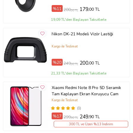
%11
179
,00 TL
200
,00 TL
19,09 TL'den Başlayan Taksitlerle
Nikon DK-21 Modeli Vizör Lastiği
Kargo ile Teslimat
%20
200
,00 TL
249
,00 TL
21,33 TL'den Başlayan Taksitlerle
Xiaomi Redmi Note 8 Pro 5D Seramik
Tam Kaplayan Ekran Koruyucu Cam
Kargo ile Teslimat
(1)
%17
249
,90 TL
299
,90 TL
300 TL ve Üzeri %13 İndirim