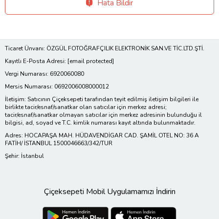
Hata Bildir
Ticaret Ünvanı: ÖZGÜL FOTOĞRAFÇILIK ELEKTRONİK SAN.VE TİC.LTD.ŞTİ.
Kayıtlı E-Posta Adresi:
[email protected]
Vergi Numarası: 6920060080
Mersis Numarası: 0692006008000012
İletişim: Satıcının Çiçeksepeti tarafından teyit edilmiş iletişim bilgileri ile
birlikte tacir/esnaf/sanatkar olan satıcılar için merkez adresi;
tacir/esnaf/sanatkar olmayan satıcılar için merkez adresinin bulunduğu il
bilgisi, ad, soyad ve T.C. kimlik numarası kayıt altında bulunmaktadır.
Adres: HOCAPAŞA MAH. HÜDAVENDİGAR CAD. ŞAMİL OTEL NO: 36 A
FATİH/ İSTANBUL 1500046663/342/TUR
Şehir: İstanbul
Çiçeksepeti Mobil Uygulamamızı İndirin