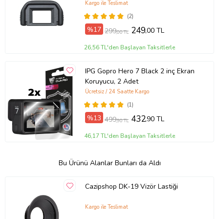
Kargo ile Teslimat
(2)
%17
249
,00 TL
299
,00 TL
26,56 TL'den Başlayan Taksitlerle
IPG Gopro Hero 7 Black 2 inç Ekran
Koruyucu, 2 Adet
Ücretsiz / 24 Saatte Kargo
(1)
%13
432
,90 TL
499
,90 TL
46,17 TL'den Başlayan Taksitlerle
Bu Ürünü Alanlar Bunları da Aldı
Cazipshop DK-19 Vizör Lastiği
Kargo ile Teslimat