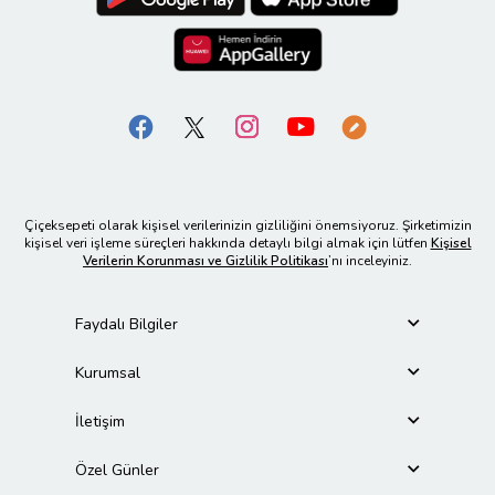
Çiçeksepeti olarak kişisel verilerinizin gizliliğini önemsiyoruz. Şirketimizin
kişisel veri işleme süreçleri hakkında detaylı bilgi almak için lütfen
Kişisel
Verilerin Korunması ve Gizlilik Politikası
’nı inceleyiniz.
Faydalı Bilgiler
Kurumsal
İletişim
Özel Günler