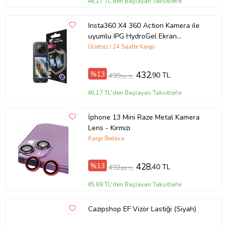
46,17 TL'den Başlayan Taksitlerle
Insta360 X4 360 Action Kamera ile
uyumlu IPG HydroGel Ekran
Koruyucu (2 Adet)
Ücretsiz / 24 Saatte Kargo
%13
432
,90 TL
499
,90 TL
46,17 TL'den Başlayan Taksitlerle
İphone 13 Mini Raze Metal Kamera
Lens - Kırmızı
Kargo Bedava
%13
428
,40 TL
492
,66 TL
45,69 TL'den Başlayan Taksitlerle
Cazipshop EF Vizör Lastiği (Siyah)