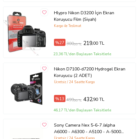
Hlypro Nikon D3200 İçin Ekran
Koruyucu Film (Siyah)
Kargo ile Teslimat
%27
219
,00 TL
300
,00 TL
23,36 TL'den Başlayan Taksitlerle
Nikon D7100-d7200 Hydrogel Ekran
Koruyucu (2 ADET)
Ücretsiz / 24 Saatte Kargo
%13
432
,90 TL
499
,90 TL
46,17 TL'den Başlayan Taksitlerle
Sony Camera Nex 5-6-7 /alpha
A6000 - A6300 - A5100 - A-5000
Hydrogel Ekran Koruyucu (2X)
Ücretsiz / 24 Saatte Kargo