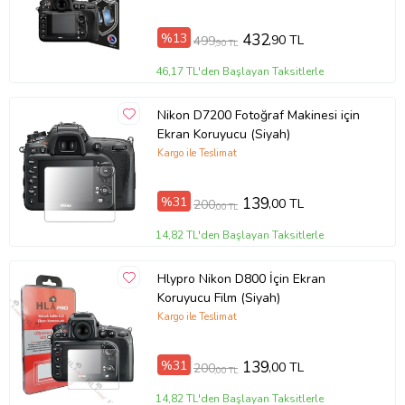
%13
432
,90 TL
499
,90 TL
46,17 TL'den Başlayan Taksitlerle
Nikon D7200 Fotoğraf Makinesi için
Ekran Koruyucu (Siyah)
Kargo ile Teslimat
%31
139
,00 TL
200
,00 TL
14,82 TL'den Başlayan Taksitlerle
Hlypro Nikon D800 İçin Ekran
Koruyucu Film (Siyah)
Kargo ile Teslimat
%31
139
,00 TL
200
,00 TL
14,82 TL'den Başlayan Taksitlerle